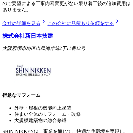
のご要望による工事内容変更がない限り着工後の追加費用は
ありません。
chevron_right
chevron_right
会社の詳細を見る
この会社に見積もり依頼をする
株式会社新日本技建
大阪府堺市堺区出島海岸通2丁11番12号
得意なリフォーム
外壁・屋根の機能向上塗装
住まい全体のリフォーム・改修
大規模建築物の総合修繕
SHIN-NIKKENは、事業を通じて、快適な住環境を実現し、