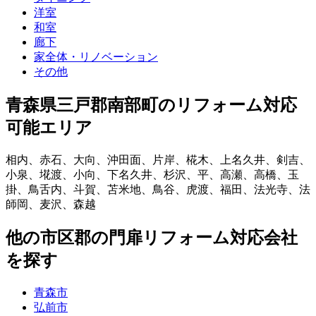
洋室
和室
廊下
家全体・リノベーション
その他
青森県三戸郡南部町
のリフォーム対応
可能エリア
相内
、
赤石
、
大向
、
沖田面
、
片岸
、
椛木
、
上名久井
、
剣吉
、
小泉
、
埖渡
、
小向
、
下名久井
、
杉沢
、
平
、
高瀬
、
高橋
、
玉
掛
、
鳥舌内
、
斗賀
、
苫米地
、
鳥谷
、
虎渡
、
福田
、
法光寺
、
法
師岡
、
麦沢
、
森越
他
の市区郡の
門扉リフォーム
対応会社
を探す
青森市
弘前市