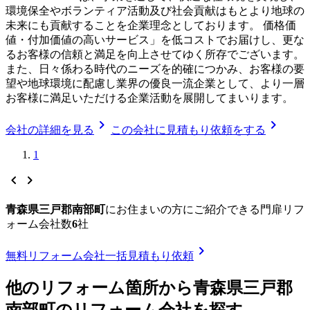
環境保全やボランティア活動及び社会貢献はもとより地球の
未来にも貢献することを企業理念としております。 価格価
値・付加価値の高いサービス」を低コストでお届けし、更な
るお客様の信頼と満足を向上させてゆく所存でございます。
また、日々係わる時代のニーズを的確につかみ、お客様の要
望や地球環境に配慮し業界の優良一流企業として、より一層
お客様に満足いただける企業活動を展開してまいります。
chevron_right
chevron_right
会社の詳細を見る
この会社に見積もり依頼をする
1
chevron_left
chevron_right
青森県三戸郡南部町
に
お住まいの方にご紹介できる
門扉リフ
ォーム
会社数
6
社
chevron_right
無料
リフォーム会社一括見積もり依頼
他のリフォーム箇所から
青森県三戸郡