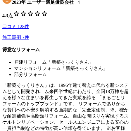
2023
年
ユーザー満足優良会社
+
4
star
star
star
star
star
4.3
点
口コミ
128
件
施工事例
7
件
得意なリフォーム
戸建リフォーム「新築そっくりさん」
マンションリフォーム「新築そっくりさん」
部分リフォーム
「新築そっくりさん」は、1996年建て替えに代わる新システ
ムとして開発され、以来四半世紀にわたり、全国18万棟を超
える様々な住まいを再生してきた実績を誇る 「まるごとリ
フォームのトップブランド」です。 リフォームでありがち
な費用への不安を解消する画期的な「完全定価制」※、確か
な耐震補強や高断熱リフォーム、自由な間取りを実現するス
ケルトンリノベーション、セールスエンジニアによる安心の
一貫担当制などの特徴が高い信頼を得ています。 ※お客様