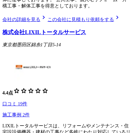
構工事・解体工事を得意としております。
chevron_right
chevron_right
会社の詳細を見る
この会社に見積もり依頼をする
株式会社LIXILトータルサービス
東京都墨田区錦糸1丁目5-14
star
star
star
star
star
4.4
点
口コミ
19
件
施工事例
2
件
LIXILトータルサービスは、リフォームやメンテナンス・住
宅設設備機器・建材の工事など多岐にわたり対応しているリ