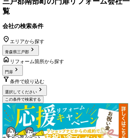
三戸郡南部町
の
門扉リフォーム
会社一
覧
会社の検索条件
location_on
エリアから探す
chevron_right
青森県三戸郡
home
リフォーム箇所から探す
chevron_right
門扉
filter_alt
条件で絞り込む
chevron_right
選択してください
この条件で検索する