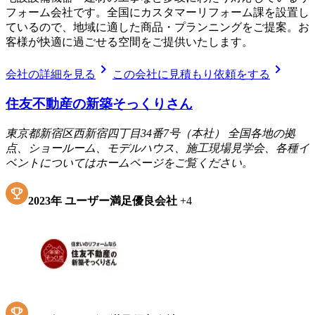
フォーム会社です。全国にカスタマーリフォーム課を設置し
ているので、地域に適した商品・プランニングをご提案。お
客様が快適に過ごせる空間をご提供いたします。
chevron_right
chevron_right
会社の詳細を見る
この会社に見積もり依頼をする
住友不動産の新築そっくりさん
東京都新宿区西新宿四丁目34番7号（本社） 全国各地の拠
点、ショールーム、モデルハウス、施工現場見学会、各種イ
ベントについてはホームページをご覧ください。
2023
年
ユーザー満足優良会社
+
4