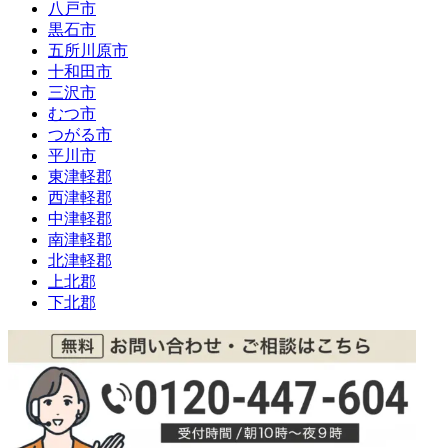
八戸市
黒石市
五所川原市
十和田市
三沢市
むつ市
つがる市
平川市
東津軽郡
西津軽郡
中津軽郡
南津軽郡
北津軽郡
上北郡
下北郡