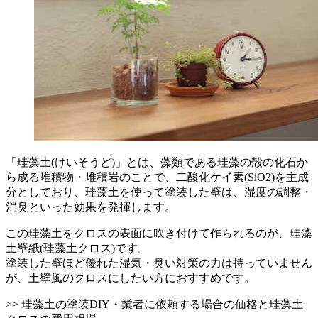
「珪藻土(けいそうど)」とは、藻類である珪藻の殻の化石か
ら成る堆積物・堆積岩のことで、二酸化ケイ素(SiO2)を主成
分としており、珪藻土を使って塗装した壁は、湿度の調整・
消臭といった効果を発揮します。
この珪藻土をクロスの表面に吹き付けて作られるのが、珪藻
土壁紙(珪藻土クロス)です。
塗装した壁ほど優れた湿気・臭い対策の力は持っていません
が、土壁風のクロスにしたい方におすすめです。
>> 珪藻土の塗装DIY・業者に依頼する場合の価格と珪藻土