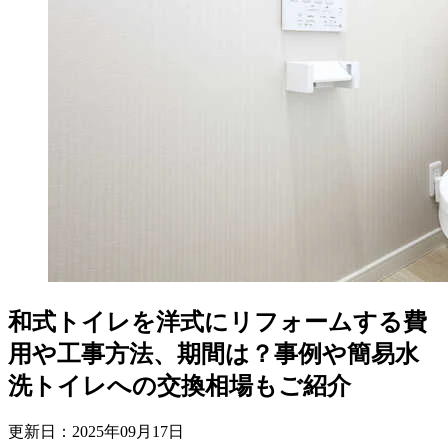
和式トイレを洋式にリフォームする費
用や工事方法、期間は？事例や簡易水
洗トイレへの交換相場もご紹介
更新日：
2025
年
09
月
17
日