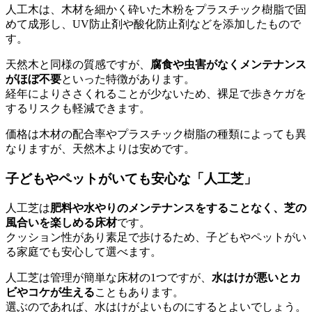
人工木は、木材を細かく砕いた木粉をプラスチック樹脂で固
めて成形し、UV防止剤や酸化防止剤などを添加したもので
す。
天然木と同様の質感ですが、
腐食や虫害がなくメンテナンス
がほぼ不要
といった特徴があります。
経年によりささくれることが少ないため、裸足で歩きケガを
するリスクも軽減できます。
価格は木材の配合率やプラスチック樹脂の種類によっても異
なりますが、天然木よりは安めです。
子どもやペットがいても安心な「人工芝」
人工芝は
肥料や水やりのメンテナンスをすることなく、芝の
風合いを楽しめる床材
です。
クッション性があり素足で歩けるため、子どもやペットがい
る家庭でも安心して選べます。
人工芝は管理が簡単な床材の1つですが、
水はけが悪いとカ
ビやコケが生える
こともあります。
選ぶのであれば、水はけがよいものにするとよいでしょう。