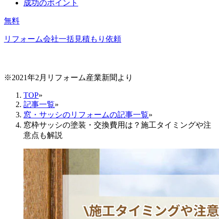
成功のポイント
無料
リフォーム会社一括見積もり依頼
※2021年2月リフォーム産業新聞より
TOP
»
記事一覧
»
窓・サッシのリフォームの記事一覧
»
窓枠サッシの塗装・交換費用は？施工タイミングや注
意点も解説