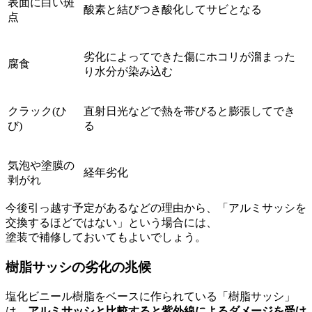
表面に白い斑
酸素と結びつき酸化してサビとなる
点
劣化によってできた傷にホコリが溜まった
腐食
り水分が染み込む
クラック(ひ
直射日光などで熱を帯びると膨張してでき
び)
る
気泡や塗膜の
経年劣化
剥がれ
今後引っ越す予定があるなどの理由から、「アルミサッシを
交換するほどではない」という場合には、
塗装で補修しておいてもよいでしょう。
樹脂サッシの劣化の兆候
塩化ビニール樹脂をベースに作られている「樹脂サッシ」
は、
アルミサッシと比較すると紫外線によるダメージを受け