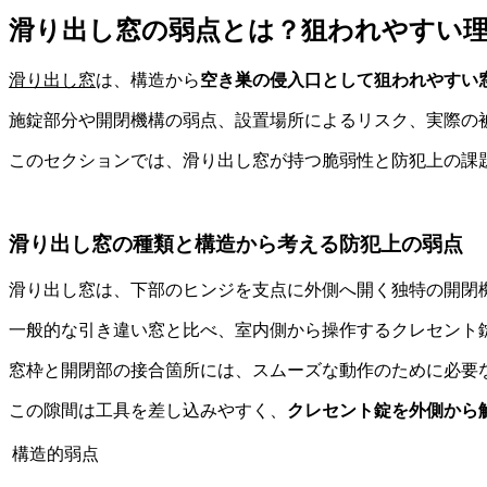
滑り出し窓の弱点とは？狙われやすい
滑り出し窓
は、構造から
空き巣の侵入口として狙われやすい
施錠部分や開閉機構の弱点、設置場所によるリスク、実際の
このセクションでは、滑り出し窓が持つ脆弱性と防犯上の課
滑り出し窓の種類と構造から考える防犯上の弱点
滑り出し窓は、下部のヒンジを支点に外側へ開く独特の開閉
一般的な引き違い窓と比べ、室内側から操作するクレセント
窓枠と開閉部の接合箇所には、スムーズな動作のために必要
この隙間は工具を差し込みやすく、
クレセント錠を外側から
構造的弱点