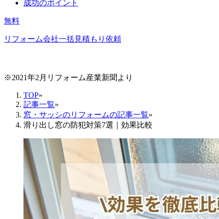
成功のポイント
無料
リフォーム会社一括見積もり依頼
※2021年2月リフォーム産業新聞より
TOP
»
記事一覧
»
窓・サッシのリフォームの記事一覧
»
滑り出し窓の防犯対策7選｜効果比較