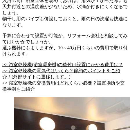
入浴の前に浴室全体を暖めておけば、湯気が上がった際にも
天井付近との温度差が少ないため、水滴が付きにくくなるで
しょう。
物干し用のパイプも併設しておくと、雨の日の洗濯も快適に
なります。
予算に合わせて設置が可能か、リフォーム会社と相談してみ
てはいかがでしょうか。
選ぶ機器にもよりますが、10～40万円くらいの費用で取り付
けられます。
>> 浴室乾燥機(浴室暖房機)の後付け設置にかかる費用は？
>> 浴室乾燥機の電気代はいくら？節約のポイントをご紹
介！(外部サイトに遷移します。)
>> 浴室乾燥機の交換費用はどれくらい必要？設置場所や交
換事例をご紹介