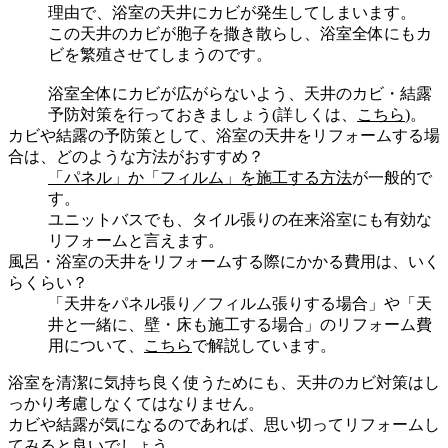
理由で、浴室の天井にカビが発生してしまいます。
この天井のカビが胞子を撒き散らし、浴室全体にもカ
ビを繁殖させてしまうのです。
浴室全体にカビが広がらないよう、天井のカビ・結露
予防対策を行っておきましょう(詳しくは、
こちら
)。
カビや結露の予防策として、浴室の天井をリフォームする場
合は、どのような方法がおすすめ？
「パネル」か「フィルム」を施工する方法
が一般的で
す。
ユニットバスでも、タイル張りの在来浴室にも有効な
リフォームと言えます。
風呂・浴室の天井をリフォームする際にかかる費用は、いく
らくらい？
「天井をパネル張り／フィルム張りする場合」や「天
井と一緒に、壁・床も施工する場合」のリフォーム費
用について、
こちら
で解説しています。
浴室を清潔に気持ち良く使うためにも、天井のカビ対策はし
っかり考慮しなくてはなりません。
カビや結露が気になるのであれば、思い切ってリフォームし
てみると良いでしょう。