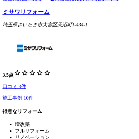
ミサワリフォーム
埼玉県さいたま市大宮区天沼町1-434-1
star
star
star
star
star
3.5
点
口コミ
3
件
施工事例
10
件
得意なリフォーム
増改築
フルリフォーム
リノベーション