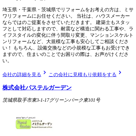
埼玉県・千葉県・茨城県でリフォームをお考えの方は、ミサ
ワリフォームにお任せください。 当社は、ハウスメーカー
ならではのご提案をさせていただきます。 建築士もスタッ
フとして対応しますので、耐震など構造に関わる工事や、ラ
イフスタイルの変化に伴う間取り変更、マンションスケルト
ンリフォームなど、大規模な工事も安心してご相談くださ
い！ もちろん、設備交換などの小規模な工事もお受けでき
ますので、住まいのことでお困りの際は、お声がけくださ
い。
chevron_right
chevron_right
会社の詳細を見る
この会社に見積もり依頼をする
株式会社パステルガーデン
茨城県取手市東3-1-17グリーンパーク東101号