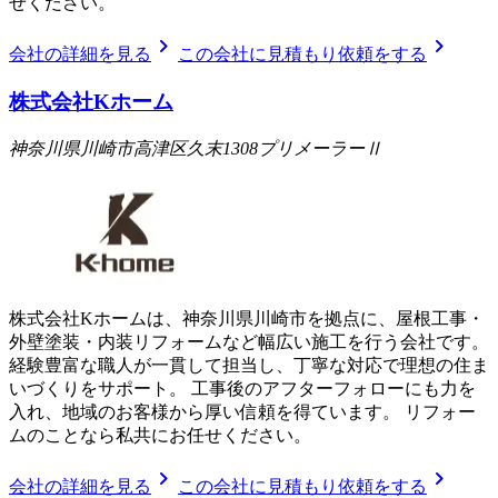
せください。
chevron_right
chevron_right
会社の詳細を見る
この会社に見積もり依頼をする
株式会社Kホーム
神奈川県川崎市高津区久末1308プリメーラーⅡ
株式会社Kホームは、神奈川県川崎市を拠点に、屋根工事・
外壁塗装・内装リフォームなど幅広い施工を行う会社です。
経験豊富な職人が一貫して担当し、丁寧な対応で理想の住ま
いづくりをサポート。 工事後のアフターフォローにも力を
入れ、地域のお客様から厚い信頼を得ています。 リフォー
ムのことなら私共にお任せください。
chevron_right
chevron_right
会社の詳細を見る
この会社に見積もり依頼をする