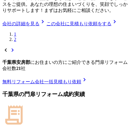
スをご提供。あなたの理想の住まいづくりを、笑顔でしっか
りサポートします！まずはお気軽にご相談ください。
chevron_right
chevron_right
会社の詳細を見る
この会社に見積もり依頼をする
1
2
chevron_left
chevron_right
千葉県安房郡
に
お住まいの方にご紹介できる
門扉リフォーム
会社数
21
社
chevron_right
無料
リフォーム会社一括見積もり依頼
千葉県
の
門扉リフォーム
成約実績