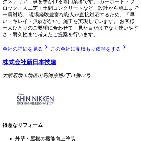
クステリア工事を手がける専門業者です。 カーポート・ブ
ロック・人工芝・土間コンクリートなど、設計から施工まで
一貫対応。 現場経験豊富な職人が直接対応するため、「早
い・キレイ・無駄がない」施工を実現しています。 お客様
一人ひとりのご要望に合わせて、見た目だけでなく使いやす
さ・耐久性まで考えたご提案を行います。
chevron_right
chevron_right
会社の詳細を見る
この会社に見積もり依頼をする
株式会社新日本技建
大阪府堺市堺区出島海岸通2丁11番12号
得意なリフォーム
外壁・屋根の機能向上塗装