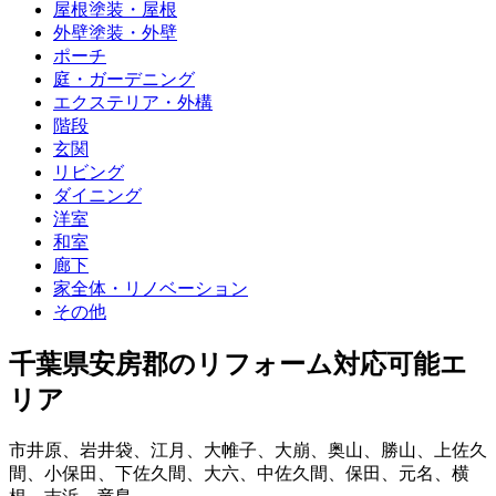
屋根塗装・屋根
外壁塗装・外壁
ポーチ
庭・ガーデニング
エクステリア・外構
階段
玄関
リビング
ダイニング
洋室
和室
廊下
家全体・リノベーション
その他
千葉県安房郡
のリフォーム対応可能エ
リア
市井原
、
岩井袋
、
江月
、
大帷子
、
大崩
、
奥山
、
勝山
、
上佐久
間
、
小保田
、
下佐久間
、
大六
、
中佐久間
、
保田
、
元名
、
横