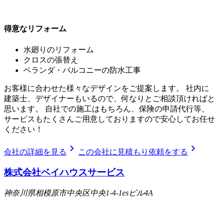
得意なリフォーム
水廻りのリフォーム
クロスの張替え
ベランダ・バルコニーの防水工事
お客様に合わせた様々なデザインをご提案します。 社内に
建築士、デザイナーもいるので、何なりとご相談頂ければと
思います。 自社での施工はもちろん、保険の申請代行等、
サービスもたくさんご用意しておりますので安心してお任せ
ください！
chevron_right
chevron_right
会社の詳細を見る
この会社に見積もり依頼をする
株式会社ベイハウスサービス
神奈川県相模原市中央区中央1-4-1esビル4A