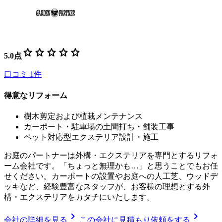
star
star
star
star
star
5.0
点
口コミ
1
件
得意なリフォーム
樹木剪定および植栽メンテナンス
カーポート・駐車場の土間打ち・舗装工事
ペット対応型エクステリア設計・施工
お庭のパートナーは外構・エクステリアを専門とするリフォ
ーム会社です。「ちょっと無理かも…」と思うことでもお任
せください。カーポートの設置やお庭への人工芝、ウッドデ
ッキなど、経験豊富なスタッフが、お客様の理想とする外
構・エクステリアをカタチにいたします。
chevron_right
chevron_right
会社の詳細を見る
この会社に見積もり依頼をする