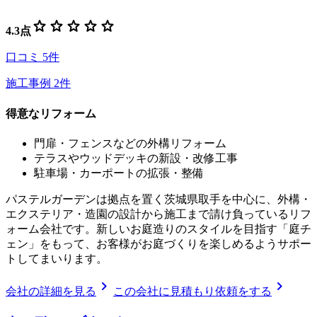
star
star
star
star
star
4.3
点
口コミ
5
件
施工事例
2
件
得意なリフォーム
門扉・フェンスなどの外構リフォーム
テラスやウッドデッキの新設・改修工事
駐車場・カーポートの拡張・整備
パステルガーデンは拠点を置く茨城県取手を中心に、外構・
エクステリア・造園の設計から施工まで請け負っているリフ
ォーム会社です。新しいお庭造りのスタイルを目指す「庭チ
ェン」をもって、お客様がお庭づくりを楽しめるようサポー
トしてまいります。
chevron_right
chevron_right
会社の詳細を見る
この会社に見積もり依頼をする