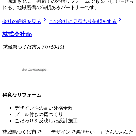
ー保証も充実。初めての外構リフォームでも安心して任せら
れる、地域密着の信頼あるパートナーです。
chevron_right
chevron_right
会社の詳細を見る
この会社に見積もり依頼をする
株式会社do
茨城県つくば市九万坪50-101
得意なリフォーム
デザイン性の高い外構全般
プール付きの庭づくり
こだわりを反映した設計施工
茨城県つくば市で、「デザインで選びたい！」そんなあなた