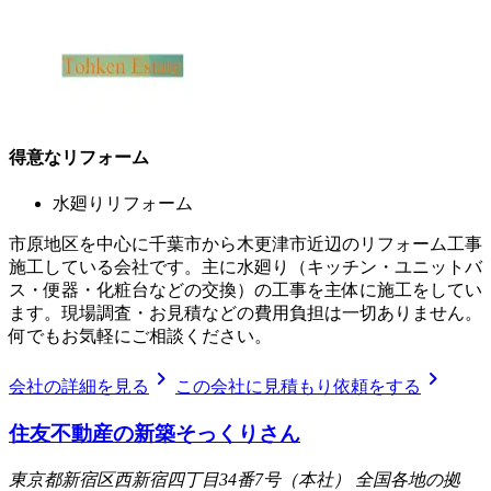
得意なリフォーム
水廻りリフォーム
市原地区を中心に千葉市から木更津市近辺のリフォーム工事
施工している会社です。主に水廻り（キッチン・ユニットバ
ス・便器・化粧台などの交換）の工事を主体に施工をしてい
ます。現場調査・お見積などの費用負担は一切ありません。
何でもお気軽にご相談ください。
chevron_right
chevron_right
会社の詳細を見る
この会社に見積もり依頼をする
住友不動産の新築そっくりさん
東京都新宿区西新宿四丁目34番7号（本社） 全国各地の拠