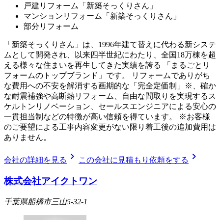
戸建リフォーム「新築そっくりさん」
マンションリフォーム「新築そっくりさん」
部分リフォーム
「新築そっくりさん」は、1996年建て替えに代わる新システ
ムとして開発され、以来四半世紀にわたり、全国18万棟を超
える様々な住まいを再生してきた実績を誇る 「まるごとリ
フォームのトップブランド」です。 リフォームでありがち
な費用への不安を解消する画期的な「完全定価制」※、確か
な耐震補強や高断熱リフォーム、自由な間取りを実現するス
ケルトンリノベーション、セールスエンジニアによる安心の
一貫担当制などの特徴が高い信頼を得ています。 ※お客様
のご要望による工事内容変更がない限り着工後の追加費用は
ありません。
chevron_right
chevron_right
会社の詳細を見る
この会社に見積もり依頼をする
株式会社アイクトワン
千葉県船橋市三山5-32-1