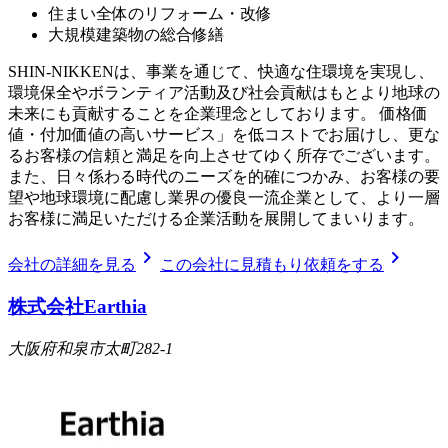
住まい全体のリフォーム・改修
大規模建築物の総合修繕
SHIN-NIKKENは、事業を通じて、快適な住環境を実現し、
環境保全やボランティア活動及び社会貢献はもとより地球の
未来にも貢献することを企業理念としております。 価格価
値・付加価値の高いサービス」を低コストでお届けし、更な
るお客様の信頼と満足を向上させてゆく所存でございます。
また、日々係わる時代のニーズを的確につかみ、お客様の要
望や地球環境に配慮し業界の優良一流企業として、より一層
お客様に満足いただける企業活動を展開してまいります。
chevron_right
chevron_right
会社の詳細を見る
この会社に見積もり依頼をする
株式会社Earthia
大阪府和泉市太町282-1