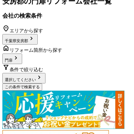
安房郡
の
門扉リフォーム
会社一覧
会社の検索条件
location_on
エリアから探す
chevron_right
千葉県安房郡
home
リフォーム箇所から探す
chevron_right
門扉
filter_alt
条件で絞り込む
chevron_right
選択してください
この条件で検索する