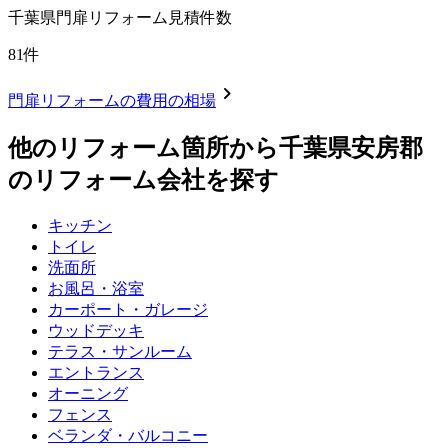
千葉県
門扉リフォーム見積件数
81
件
chevron_right
門扉リフォーム
の費用の相場
他のリフォーム箇所から
千葉県安房郡
のリフォーム会社を探す
キッチン
トイレ
洗面所
お風呂・浴室
カーポート・ガレージ
ウッドデッキ
テラス・サンルーム
エントランス
オーニング
フェンス
ベランダ・バルコニー