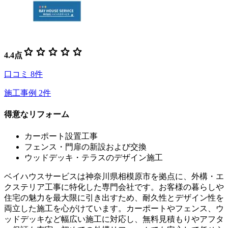
star
star
star
star
star
4.4
点
口コミ
8
件
施工事例
2
件
得意なリフォーム
カーポート設置工事
フェンス・門扉の新設および交換
ウッドデッキ・テラスのデザイン施工
ベイハウスサービスは神奈川県相模原市を拠点に、外構・エ
クステリア工事に特化した専門会社です。お客様の暮らしや
住宅の魅力を最大限に引き出すため、耐久性とデザイン性を
両立した施工を心がけています。カーポートやフェンス、ウ
ッドデッキなど幅広い施工に対応し、無料見積もりやアフタ