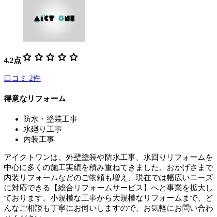
star
star
star
star
star
4.2
点
口コミ
2
件
得意なリフォーム
防水・塗装工事
水廻り工事
内装工事
アイクトワンは、外壁塗装や防水工事、水回りリフォームを
中心に多くの施工実績を積み重ねてきました。おかげさまで
内装リフォームなどのご依頼も増え、現在では幅広いニーズ
に対応できる【総合リフォームサービス】へと事業を拡大し
ております。小規模な工事から大規模なリフォームまで、ど
んなご相談も丁寧にお伺いしますので、お気軽にお問い合わ