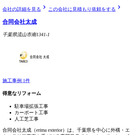
chevron_right
chevron_right
会社の詳細を見る
この会社に見積もり依頼をする
合同会社太成
千葉県流山市南1341-1
施工事例
1
件
得意なリフォーム
駐車場拡張工事
カーポート工事
人工芝工事
合同会社太成（erima exterior）は、千葉県を中心に外構・エ