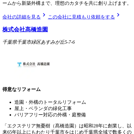
ームから新築外構まで、理想のカタチを共に創り上げます。
chevron_right
chevron_right
会社の詳細を見る
この会社に見積もり依頼をする
株式会社髙橋造園
千葉県千葉市緑区あすみが丘5-7-6
得意なリフォーム
造園・外構のトータルリフォーム
屋上・ベランダの緑化工事
バリアフリー対応の外構・庭整備
「エクステリア無憂樹（髙橋造園）は昭和28年に創業し、以
来65年以上にもわたり千葉市をはじめ千葉県全域で数多くの