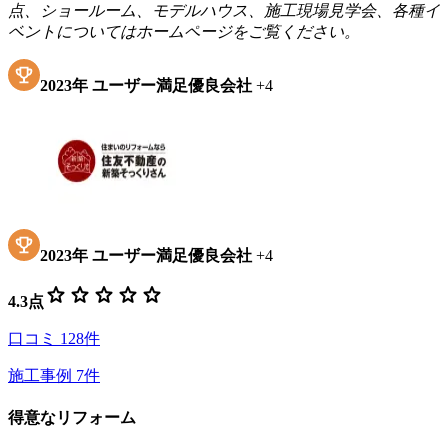
点、ショールーム、モデルハウス、施工現場見学会、各種イ
ベントについてはホームページをご覧ください。
2023
年
ユーザー満足優良会社
+
4
2023
年
ユーザー満足優良会社
+
4
star
star
star
star
star
4.3
点
口コミ
128
件
施工事例
7
件
得意なリフォーム