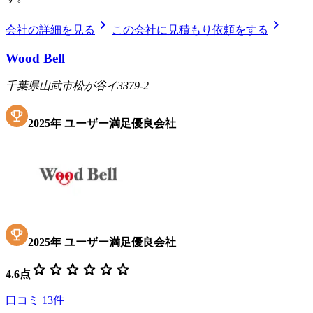
chevron_right
chevron_right
会社の詳細を見る
この会社に見積もり依頼をする
Wood Bell
千葉県山武市松が谷イ3379-2
2025
年
ユーザー満足優良会社
2025
年
ユーザー満足優良会社
star
star
star
star
star
star
4.6
点
口コミ
13
件