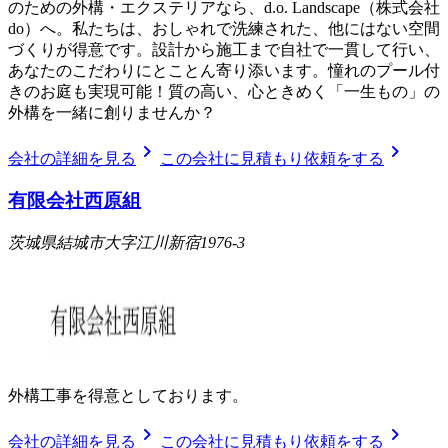
のための外構・エクステリアなら、d.o. Landscape（株式会社
do）へ。私たちは、おしゃれで洗練された、他にはない空間
づくりが得意です。設計から施工まで自社で一貫して行い、
あなたのこだわりにとことん寄り添います。憧れのプール付
きのお庭も実現可能！質の高い、心ときめく「一生もの」の
外構を一緒に創りませんか？
chevron_right
chevron_right
会社の詳細を見る
この会社に見積もり依頼をする
有限会社西原組
茨城県結城市大字江川新宿1976-3
外構工事を得意としております。
chevron_right
chevron_right
会社の詳細を見る
この会社に見積もり依頼をする