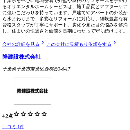
千葉県を中心に地域密着で外壁や屋根のリフォームを手掛け
るオリエンタルホームサービスは、施工品質とアフターケア
に強いこだわりを持っています。戸建てやアパートの外装か
ら水まわりまで、多彩なリフォームに対応し、経験豊富な有
資格スタッフが丁寧にサポート。劣化や見た目の悩みを解消
し、住まいの快適さと価値を長期にわたって守り続けます。
chevron_right
chevron_right
会社の詳細を見る
この会社に見積もり依頼をする
隆建設株式会社
千葉県千葉市若葉区西都賀3-6-17
star
star
star
star
star
4.2
点
口コミ
1
件