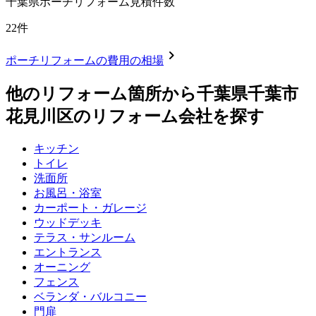
千葉県
ポーチリフォーム見積件数
22
件
chevron_right
ポーチリフォーム
の費用の相場
他のリフォーム箇所から
千葉県千葉市
花見川区
のリフォーム会社を探す
キッチン
トイレ
洗面所
お風呂・浴室
カーポート・ガレージ
ウッドデッキ
テラス・サンルーム
エントランス
オーニング
フェンス
ベランダ・バルコニー
門扉