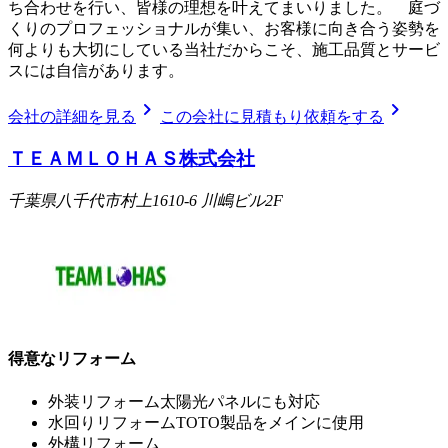
ち合わせを行い、皆様の理想を叶えてまいりました。 庭づ
くりのプロフェッショナルが集い、お客様に向き合う姿勢を
何よりも大切にしている当社だからこそ、施工品質とサービ
スには自信があります。
chevron_right
chevron_right
会社の詳細を見る
この会社に見積もり依頼をする
ＴＥＡＭＬＯＨＡＳ株式会社
千葉県八千代市村上1610-6 川嶋ビル2F
得意なリフォーム
外装リフォーム太陽光パネルにも対応
水回りリフォームTOTO製品をメインに使用
外構リフォーム