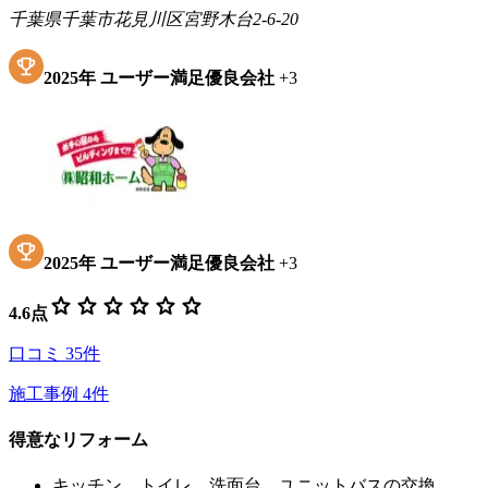
千葉県千葉市花見川区宮野木台2-6-20
2025
年
ユーザー満足優良会社
+
3
2025
年
ユーザー満足優良会社
+
3
star
star
star
star
star
star
4.6
点
口コミ
35
件
施工事例
4
件
得意なリフォーム
キッチン、トイレ、洗面台、ユニットバスの交換