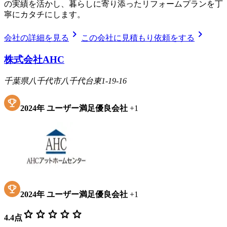
の実績を活かし、暮らしに寄り添ったリフォームプランを丁
寧にカタチにします。
chevron_right
chevron_right
会社の詳細を見る
この会社に見積もり依頼をする
株式会社AHC
千葉県八千代市八千代台東1-19-16
2024
年
ユーザー満足優良会社
+
1
2024
年
ユーザー満足優良会社
+
1
star
star
star
star
star
4.4
点