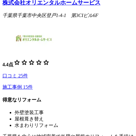
株式会社オリエンタルホームサービス
千葉県千葉市中央区登戸1-4-1 第3CIビル6F
star
star
star
star
star
4.4
点
口コミ
25
件
施工事例
15
件
得意なリフォーム
外壁塗装工事
屋根葺き替え
水まわりリフォーム