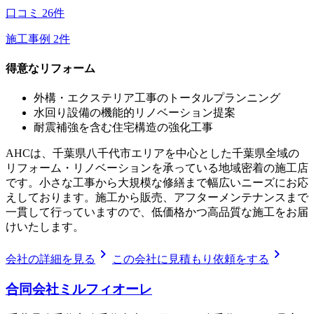
口コミ
26
件
施工事例
2
件
得意なリフォーム
外構・エクステリア工事のトータルプランニング
水回り設備の機能的リノベーション提案
耐震補強を含む住宅構造の強化工事
AHCは、千葉県八千代市エリアを中心とした千葉県全域の
リフォーム・リノベーションを承っている地域密着の施工店
です。小さな工事から大規模な修繕まで幅広いニーズにお応
えしております。施工から販売、アフターメンテナンスまで
一貫して行っていますので、低価格かつ高品質な施工をお届
けいたします。
chevron_right
chevron_right
会社の詳細を見る
この会社に見積もり依頼をする
合同会社ミルフィオーレ