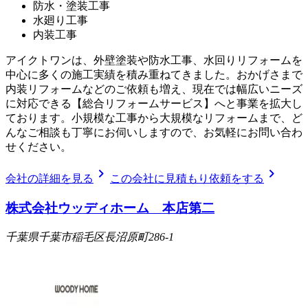
防水・塗装工事
水廻り工事
内装工事
アイクトワンは、外壁塗装や防水工事、水回りリフォームを
中心に多くの施工実績を積み重ねてきました。おかげさまで
内装リフォームなどのご依頼も増え、現在では幅広いニーズ
に対応できる【総合リフォームサービス】へと事業を拡大し
ております。小規模な工事から大規模なリフォームまで、ど
んなご相談も丁寧にお伺いしますので、お気軽にお問い合わ
せください。
chevron_right
chevron_right
会社の詳細を見る
この会社に見積もり依頼をする
株式会社ウッディホーム 本店第二
千葉県千葉市稲毛区長沼原町286-1