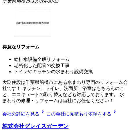
千葉県船橋市咲が丘4-30-13
得意なリフォーム
給排水設備全般リフォーム
老朽化した配管の交換工事
トイレやキッチンの水まわり設備交換
大渕住設は千葉県船橋市にある水まわり専門のリフォーム会
社です！ キッチン、トイレ、洗面所、浴室はもちろんのこ
と、エコキュートの取り替えなども対応しております。 水
まわりの修理・リフォームは当社にお任せください！
chevron_right
chevron_right
会社の詳細を見る
この会社に見積もり依頼をする
株式会社グレイスガーデン