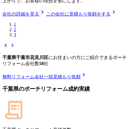
上がりで、お客様の理想を形にします。
chevron_right
chevron_right
会社の詳細を見る
この会社に見積もり依頼をする
1
2
3
chevron_left
chevron_right
千葉県千葉市花見川区
に
お住まいの方にご紹介できる
ポーチ
リフォーム
会社数
58
社
chevron_right
無料
リフォーム会社一括見積もり依頼
千葉県
の
ポーチリフォーム
成約実績