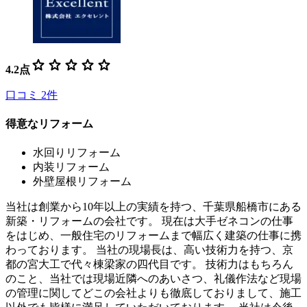
star
star
star
star
star
4.2
点
口コミ
2
件
得意なリフォーム
水回りリフォーム
内装リフォーム
外壁屋根リフォーム
当社は創業から10年以上の実績を持つ、千葉県船橋市にある
新築・リフォームの会社です。 現在は大手ゼネコンの仕事
をはじめ、一般住宅のリフォームまで幅広く建築の仕事に携
わっております。 当社の現場長は、高い技術力を持つ、京
都の宮大工で代々棟梁家の四代目です。 技術力はもちろん
のこと、当社では現場近隣へのあいさつ、礼儀作法など現場
の管理に関してどこの会社よりも徹底しておりまして、施工