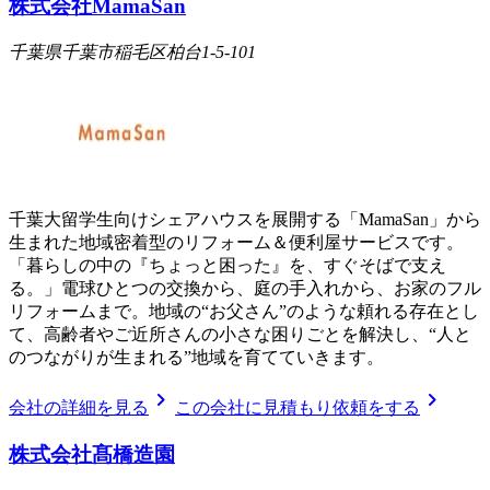
株式会社MamaSan
千葉県千葉市稲毛区柏台1-5-101
千葉大留学生向けシェアハウスを展開する「MamaSan」から
生まれた地域密着型のリフォーム＆便利屋サービスです。
「暮らしの中の『ちょっと困った』を、すぐそばで支え
る。」電球ひとつの交換から、庭の手入れから、お家のフル
リフォームまで。地域の“お父さん”のような頼れる存在とし
て、高齢者やご近所さんの小さな困りごとを解決し、“人と
のつながりが生まれる”地域を育てていきます。
chevron_right
chevron_right
会社の詳細を見る
この会社に見積もり依頼をする
株式会社髙橋造園