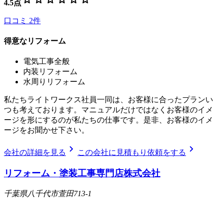
4.5
点
口コミ
2
件
得意なリフォーム
電気工事全般
内装リフォーム
水周りリフォーム
私たちライトワークス社員一同は、お客様に合ったプランい
つも考えております。マニュアルだけではなくお客様のイメ
ージを形にするのが私たちの仕事です。是非、お客様のイメ
ージをお聞かせ下さい。
chevron_right
chevron_right
会社の詳細を見る
この会社に見積もり依頼をする
リフォーム・塗装工事専門店株式会社
千葉県八千代市萱田713-1