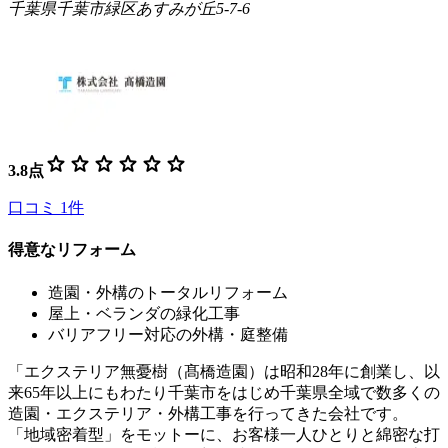
千葉県千葉市緑区あすみが丘5-7-6
star
star
star
star
star
star
3.8
点
口コミ
1
件
得意なリフォーム
造園・外構のトータルリフォーム
屋上・ベランダの緑化工事
バリアフリー対応の外構・庭整備
「エクステリア無憂樹（髙橋造園）は昭和28年に創業し、以
来65年以上にもわたり千葉市をはじめ千葉県全域で数多くの
造園・エクステリア・外構工事を行ってきた会社です。
「地域密着型」をモットーに、お客様一人ひとりと綿密な打