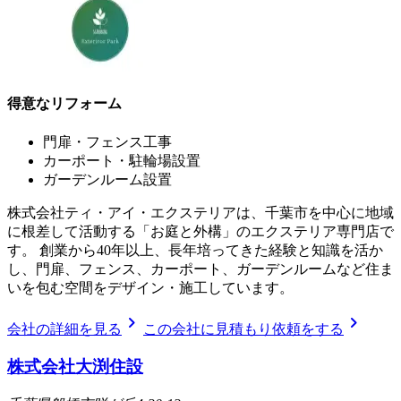
得意なリフォーム
門扉・フェンス工事
カーポート・駐輪場設置
ガーデンルーム設置
株式会社ティ・アイ・エクステリアは、千葉市を中心に地域
に根差して活動する「お庭と外構」のエクステリア専門店で
す。 創業から40年以上、長年培ってきた経験と知識を活か
し、門扉、フェンス、カーポート、ガーデンルームなど住ま
いを包む空間をデザイン・施工しています。
chevron_right
chevron_right
会社の詳細を見る
この会社に見積もり依頼をする
株式会社大渕住設