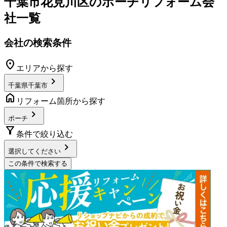
千葉市花見川区
の
ポーチリフォーム
会
社一覧
会社の検索条件
location_on
エリアから探す
chevron_right
千葉県千葉市
home
リフォーム箇所から探す
chevron_right
ポーチ
filter_alt
条件で絞り込む
chevron_right
選択してください
この条件で検索する