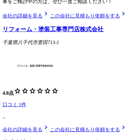
事をご検討中の方は、ぜひ一度ご相談ください！
chevron_right
chevron_right
会社の詳細を見る
この会社に見積もり依頼をする
リフォーム・塗装工事専門店株式会社
千葉県八千代市萱田713-1
star
star
star
star
star
star
4.8
点
口コミ
1
件
_
chevron_right
chevron_right
会社の詳細を見る
この会社に見積もり依頼をする