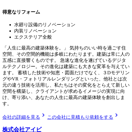
得意なリフォーム
水廻り設備のリノベーション
内装リノベーション
エクステリア全般
「人生に最高の建築体験を。」 気持ちのいい時を過ごす住
空間、その空間的機能は多岐にわたります。建築は常に人の
五感に直接響くものです。 急速な進化を遂げているデジタ
ルテクノロジー。その進化は建築にも大きな変革を与えてい
ます。 蓄積した技術や知恵・図面だけでなく、３Dモデリン
グやVR・フォトリアルレンダリングといった、他社とは次
元の違う技術を活用し、私たちはその変化をとらえて新しい
空間を構築し、クライアントが求めるイメージの実現に向
け、寄り添い、あなたの人生に最高の建築体験を創出しま
す。
chevron_right
chevron_right
会社の詳細を見る
この会社に見積もり依頼をする
株式会社アイビ