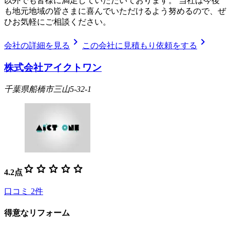
以外でも皆様に満足していただいております。 当社は今後
も地元地域の皆さまに喜んでいただけるよう努めるので、ぜ
ひお気軽にご相談ください。
chevron_right
chevron_right
会社の詳細を見る
この会社に見積もり依頼をする
株式会社アイクトワン
千葉県船橋市三山5-32-1
star
star
star
star
star
4.2
点
口コミ
2
件
得意なリフォーム