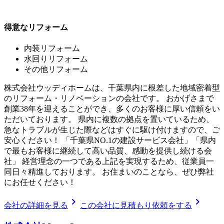
得意なリフォーム
内装リフォーム
水回りリフォーム
その他リフォーム
株式会社ウッディホームは、千葉県内に根差した地域密着型
のリフォーム・リノベーションの会社です。 おかげさまで
創業38年を迎えることができ、多くのお客様に厚い信頼をい
ただいております。 県内に複数の拠点を置いているため、
急なトラブルが生じた際などはすぐに駆け付けますので、ご
安心ください！ 「千葉県NO.1の建設サービス会社」「県内
で最もお客様に継続して高い品質、感動を提供し続ける会
社」 経営理念の一つである上記を実現するため、従業員一
同日々精進しております。 お住まいのことなら、ぜひ弊社
にお任せください！
chevron_right
chevron_right
会社の詳細を見る
この会社に見積もり依頼をする