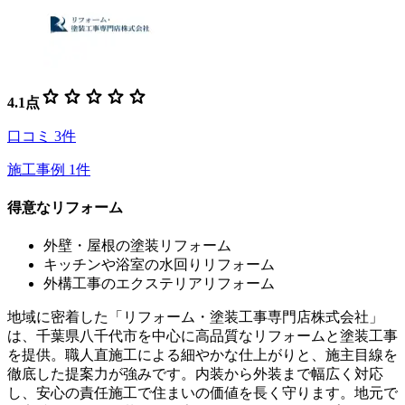
star
star
star
star
star
4.1
点
口コミ
3
件
施工事例
1
件
得意なリフォーム
外壁・屋根の塗装リフォーム
キッチンや浴室の水回りリフォーム
外構工事のエクステリアリフォーム
地域に密着した「リフォーム・塗装工事専門店株式会社」
は、千葉県八千代市を中心に高品質なリフォームと塗装工事
を提供。職人直施工による細やかな仕上がりと、施主目線を
徹底した提案力が強みです。内装から外装まで幅広く対応
し、安心の責任施工で住まいの価値を長く守ります。地元で