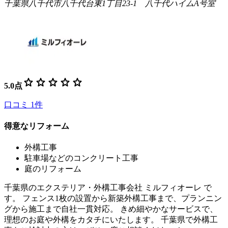
千葉県八千代市八千代台東1丁目23-1 八千代ハイムA号室
star
star
star
star
star
5.0
点
口コミ
1
件
得意なリフォーム
外構工事
駐車場などのコンクリート工事
庭のリフォーム
千葉県のエクステリア・外構工事会社 ミルフィオーレ で
す。 フェンス1枚の設置から新築外構工事まで、プランニン
グから施工まで自社一貫対応。 きめ細やかなサービスで、
理想のお庭や外構をカタチにいたします。 千葉県で外構工