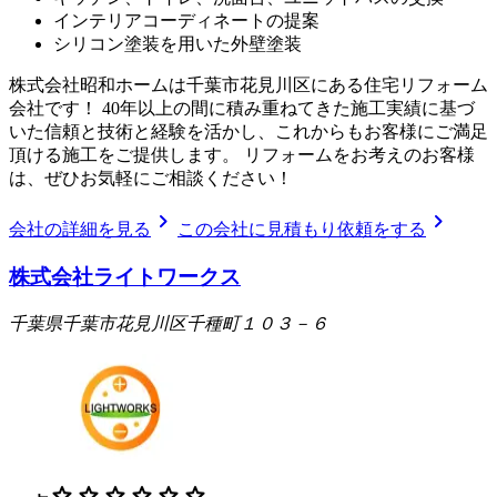
インテリアコーディネートの提案
シリコン塗装を用いた外壁塗装
株式会社昭和ホームは千葉市花見川区にある住宅リフォーム
会社です！ 40年以上の間に積み重ねてきた施工実績に基づ
いた信頼と技術と経験を活かし、これからもお客様にご満足
頂ける施工をご提供します。 リフォームをお考えのお客様
は、ぜひお気軽にご相談ください！
chevron_right
chevron_right
会社の詳細を見る
この会社に見積もり依頼をする
株式会社ライトワークス
千葉県千葉市花見川区千種町１０３－６
star
star
star
star
star
star