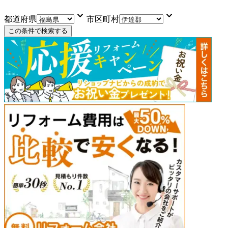
keyboard_arrow_down
keyboard_arrow_down
都道府県
市区町村
この条件で検索する