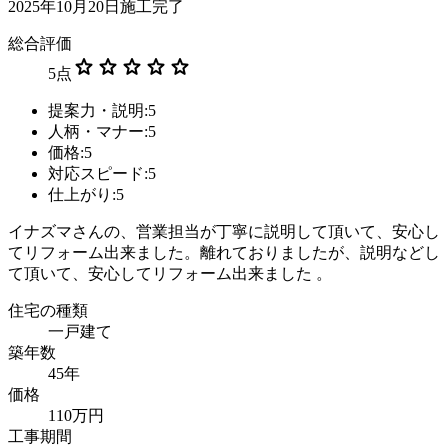
2025年10月20日施工完了
総合評価
star
star
star
star
star
5
点
提案力・説明:5
人柄・マナー:5
価格:5
対応スピード:5
仕上がり:5
イナズマさんの、営業担当が丁寧に説明して頂いて、安心し
てリフォーム出来ました。離れておりましたが、説明などし
て頂いて、安心してリフォーム出来ました 。
住宅の種類
一戸建て
築年数
45年
価格
110万円
工事期間