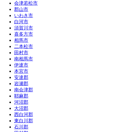
会津若松市
郡山市
いわき市
白河市
須賀川市
喜多方市
相馬市
二本松市
田村市
南相馬市
伊達市
本宮市
安達郡
岩瀬郡
南会津郡
耶麻郡
河沼郡
大沼郡
西白河郡
東白川郡
石川郡