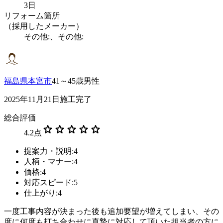
3日
リフォーム箇所
（採用したメーカー）
その他:、その他:
福島県本宮市
41～45歳男性
2025年11月21日施工完了
総合評価
star
star
star
star
star
4.2
点
提案力・説明:4
人柄・マナー:4
価格:4
対応スピード:5
仕上がり:4
一度工事内容が決まった後も追加要望が増えてしまい、その
度に何度も打ち合わせに真摯に対応して頂いた担当者の方に