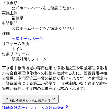
上限金額
公式ホームページをご確認ください
実施主体
福島県
申請期間
公式ホームページをご確認ください
詳細
公式ホームページ
リフォーム箇所
トイレ
対象リフォーム
環境対策リフォーム
下水道未整備地域の専用住宅で浄化槽設置や単独処理浄化槽
から合併処理浄化槽への転換を検討する方に、設置費用や撤
去費用、宅内配管工事費の補助が受けられます。浄化槽設備
士登録業者による施工が必要で、市税滞納がなく適正な維持
管理が条件。年度内の工事完了も求められます。
keyboard_arrow_down
keyboard_arrow_down
補助金情報をさらに表示する
chevron_right
補助金対応のリフォーム会社を探す