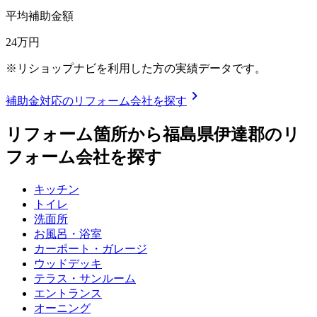
平均補助金額
24
万円
※リショップナビを利用した方の実績データです。
chevron_right
補助金対応のリフォーム会社を探す
リフォーム箇所から
福島県伊達郡
のリ
フォーム会社を探す
キッチン
トイレ
洗面所
お風呂・浴室
カーポート・ガレージ
ウッドデッキ
テラス・サンルーム
エントランス
オーニング