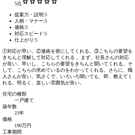
star
star
star
star
star
5
点
提案力・説明:5
人柄・マナー:5
価格:5
対応スピード:5
仕上がり:5
①対応が早い。②連絡を密にしてくれる。③こちらの要望を
きちんと理解して対応してくれる 。まず、社長さんの対応
が良い。早いし、こちらの要望をきちんと聞いてくれる。そ
して、こちらの求めているのをわかってくれる。さらに、職
人さんが良い。気さくで、いろいろ聞いても、即、教えてく
れる。明るく、楽しい雰囲気が良い。
住宅の種類
一戸建て
築年数
23年
価格
190万円
工事期間