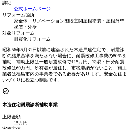
詳細
公式ホームページ
リフォーム箇所
家全体・リノベーション
階段
玄関
屋根塗装・屋根
外壁
塗装・外壁
対象リフォーム
耐震化リフォーム
昭和56年5月31日以前に建築された木造戸建住宅で、耐震診
断の結果基準を満たさない場合に、耐震改修工事費の80％を
補助。補助上限は一般耐震改修で115万円、簡易・部分耐震
改修は69万円。所有者が居住し、市税滞納がないこと、施工
業者は福島市内の事業者である必要があります。安全な住ま
いづくりに役立つ制度です。
check_circle
木造住宅耐震診断補助事業
上限金額
15
万円
実施主体