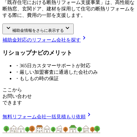
「既存住宅における断熱リフォーム支援事業」は、高性能な
断熱窓、玄関ドア、建材を採用して住宅の断熱リフォームを
する際に、費用の一部を支援します。
keyboard_arrow_down
keyboard_arrow_down
補助金情報をさらに表示する
chevron_right
補助金対応のリフォーム会社を探す
リショップナビの
メ
リ
ッ
ト
・365日カスタマーサポートが対応
・厳しい加盟審査に通過した会社のみ
・もしもの時の保証
ここから
お問い合わせ
できます
chevron_right
無料
リフォーム会社一括見積もり依頼