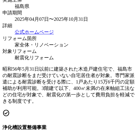
福島県
申請期間
2025年04月07日〜2025年10月31日
詳細
公式ホームページ
リフォーム箇所
家全体・リノベーション
対象リフォーム
耐震化リフォーム
昭和56年5月31日以前に建築された木造戸建住宅で、福島市
の耐震診断をまだ受けていない自宅居住者が対象。専門家派
遣による耐震診断を受ける際に、1戸あたり15万6千円の定額
補助が利用可能。3階建て以下、400㎡未満の在来軸組工法な
どの住宅が対象で、耐震化の第一歩として費用負担を軽減で
きる制度です。
check_circle
浄化槽設置整備事業