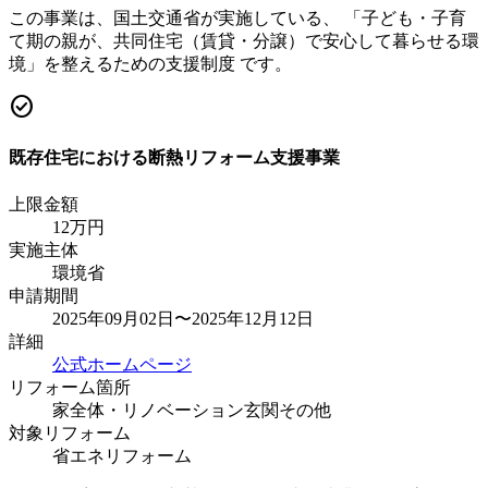
この事業は、国土交通省が実施している、 「子ども・子育
て期の親が、共同住宅（賃貸・分譲）で安心して暮らせる環
境」を整えるための支援制度 です。
check_circle
既存住宅における断熱リフォーム支援事業
上限金額
12
万円
実施主体
環境省
申請期間
2025年09月02日〜2025年12月12日
詳細
公式ホームページ
リフォーム箇所
家全体・リノベーション
玄関
その他
対象リフォーム
省エネリフォーム