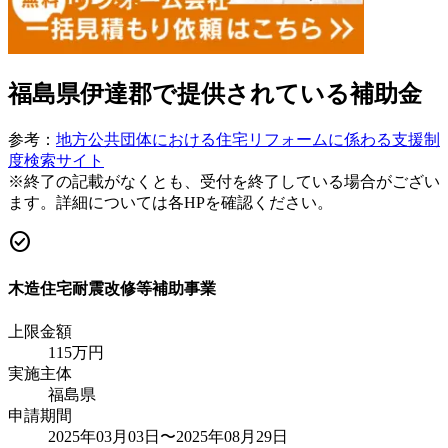
福島県伊達郡
で提供されている補助金
参考：
地方公共団体における住宅リフォームに係わる支援制
度検索サイト
※終了の記載がなくとも、受付を終了している場合がござい
ます。詳細については各HPを確認ください。
check_circle
木造住宅耐震改修等補助事業
上限金額
115
万円
実施主体
福島県
申請期間
2025年03月03日〜2025年08月29日