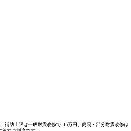
助。補助上限は一般耐震改修で115万円、簡易・部分耐震改修は
に役立つ制度です。