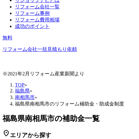
リショップナビとは
リフォーム会社一覧
リフォーム事例
リフォーム費用相場
成功のポイント
無料
リフォーム会社一括見積もり依頼
※2021年2月リフォーム産業新聞より
TOP
»
福島県
»
南相馬市
»
福島県南相馬市のリフォーム補助金・助成金制度
福島県南相馬市の補助金一覧
location_on
エリアから探す