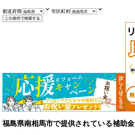
keyboard_arrow_down
keyboard_arrow_down
都道府県
市区町村
この条件で検索する
福島県南相馬市
で提供されている補助金