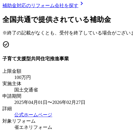
chevron_right
補助金対応のリフォーム会社を探す
全国共通で提供されている補助金
※終了の記載がなくとも、受付を終了している場合がござい
check_circle
子育て支援型共同住宅推進事業
上限金額
100
万円
実施主体
国土交通省
申請期間
2025年04月01日〜2026年02月27日
詳細
公式ホームページ
対象リフォーム
省エネリフォーム