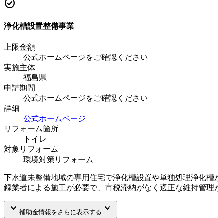
check_circle
浄化槽設置整備事業
上限金額
公式ホームページをご確認ください
実施主体
福島県
申請期間
公式ホームページをご確認ください
詳細
公式ホームページ
リフォーム箇所
トイレ
対象リフォーム
環境対策リフォーム
下水道未整備地域の専用住宅で浄化槽設置や単独処理浄化槽
録業者による施工が必要で、市税滞納がなく適正な維持管理
keyboard_arrow_down
keyboard_arrow_down
補助金情報をさらに表示する