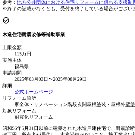
参考：
地方公共団体における住宅リフォームに係わる支援制
※終了の記載がなくとも、受付を終了している場合がござい
check_circle
木造住宅耐震改修等補助事業
上限金額
115
万円
実施主体
福島県
申請期間
2025年03月03日〜2025年08月29日
詳細
公式ホームページ
リフォーム箇所
家全体・リノベーション
階段
玄関
屋根塗装・屋根
外壁塗
対象リフォーム
耐震化リフォーム
昭和56年5月31日以前に建築された木造戸建住宅で、耐震診
69万円。所有者が居住し、市税滞納がないこと、施工業者