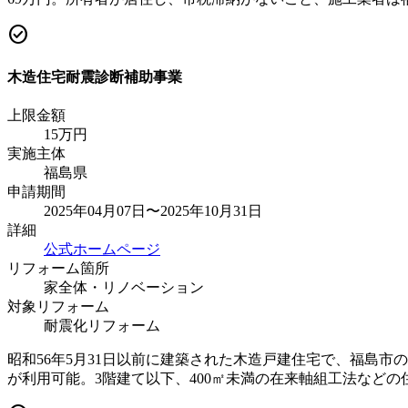
check_circle
木造住宅耐震診断補助事業
上限金額
15
万円
実施主体
福島県
申請期間
2025年04月07日〜2025年10月31日
詳細
公式ホームページ
リフォーム箇所
家全体・リノベーション
対象リフォーム
耐震化リフォーム
昭和56年5月31日以前に建築された木造戸建住宅で、福島市
が利用可能。3階建て以下、400㎡未満の在来軸組工法など