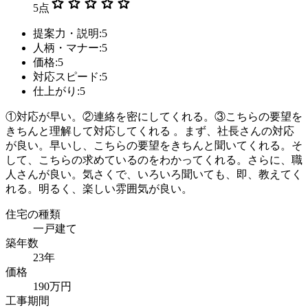
star
star
star
star
star
5
点
提案力・説明:5
人柄・マナー:5
価格:5
対応スピード:5
仕上がり:5
①対応が早い。②連絡を密にしてくれる。③こちらの要望を
きちんと理解して対応してくれる 。まず、社長さんの対応
が良い。早いし、こちらの要望をきちんと聞いてくれる。そ
して、こちらの求めているのをわかってくれる。さらに、職
人さんが良い。気さくで、いろいろ聞いても、即、教えてく
れる。明るく、楽しい雰囲気が良い。
住宅の種類
一戸建て
築年数
23年
価格
190万円
工事期間