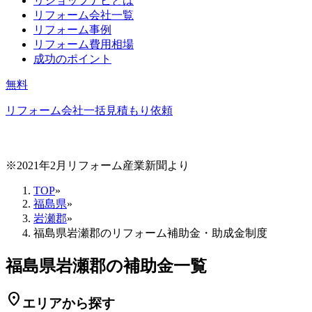
リショップナビとは
リフォーム会社一覧
リフォーム事例
リフォーム費用相場
成功のポイント
無料
リフォーム会社一括見積もり依頼
※2021年2月リフォーム産業新聞より
TOP
»
福島県
»
岩瀬郡
»
福島県岩瀬郡のリフォーム補助金・助成金制度
福島県岩瀬郡の補助金一覧
location_on
エリアから探す