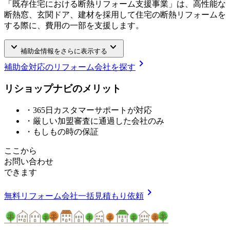
「既存住宅における断熱リフォーム支援事業」は、高性能な
断熱窓、玄関ドア、建材を採用して住宅の断熱リフォームを
する際に、費用の一部を支援します。
keyboard_arrow_down
keyboard_arrow_down
補助金情報をさらに表示する
chevron_right
補助金対応のリフォーム会社を探す
リショップナビの
メ
リ
ッ
ト
・365日カスタマーサポートが対応
・厳しい加盟審査に通過した会社のみ
・もしもの時の保証
ここから
お問い合わせ
できます
chevron_right
無料
リフォーム会社一括見積もり依頼