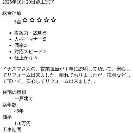
2025年10月20日施工完了
総合評価
star
star
star
star
star
5
点
提案力・説明:5
人柄・マナー:5
価格:5
対応スピード:5
仕上がり:5
イナズマさんの、営業担当が丁寧に説明して頂いて、安心し
てリフォーム出来ました。離れておりましたが、説明などし
て頂いて、安心してリフォーム出来ました 。
住宅の種類
一戸建て
築年数
45年
価格
110万円
工事期間