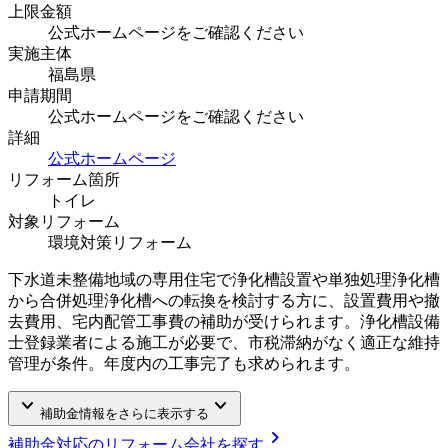
上限金額
公式ホームページをご確認ください
実施主体
福島県
申請期間
公式ホームページをご確認ください
詳細
公式ホームページ
リフォーム箇所
トイレ
対象リフォーム
環境対策リフォーム
下水道未整備地域の専用住宅で浄化槽設置や単独処理浄化槽
から合併処理浄化槽への転換を検討する方に、設置費用や撤
去費用、宅内配管工事費の補助が受けられます。浄化槽設備
士登録業者による施工が必要で、市税滞納がなく適正な維持
管理が条件。年度内の工事完了も求められます。
keyboard_arrow_down
keyboard_arrow_down
補助金情報をさらに表示する
chevron_right
補助金対応のリフォーム会社を探す