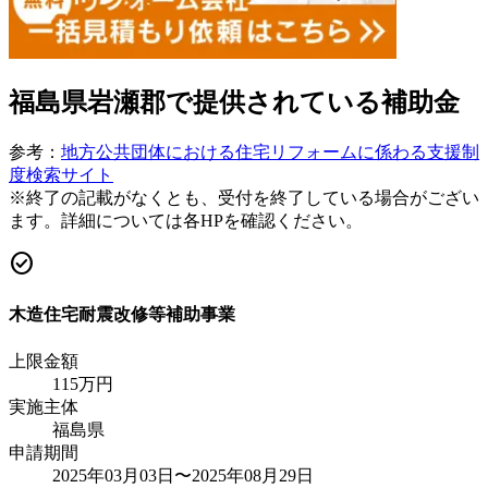
福島県岩瀬郡
で提供されている補助金
参考：
地方公共団体における住宅リフォームに係わる支援制
度検索サイト
※終了の記載がなくとも、受付を終了している場合がござい
ます。詳細については各HPを確認ください。
check_circle
木造住宅耐震改修等補助事業
上限金額
115
万円
実施主体
福島県
申請期間
2025年03月03日〜2025年08月29日