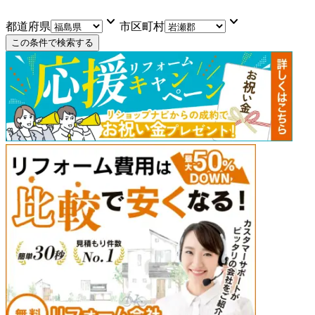
keyboard_arrow_down
keyboard_arrow_down
都道府県
市区町村
この条件で検索する