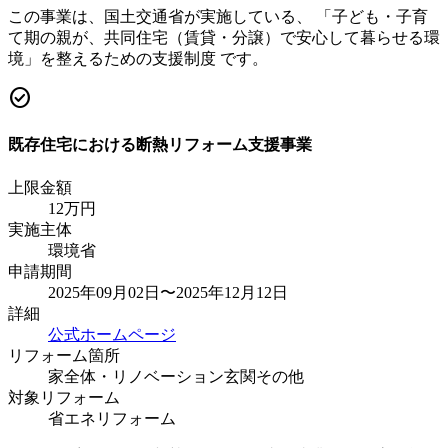
この事業は、国土交通省が実施している、 「子ども・子育
て期の親が、共同住宅（賃貸・分譲）で安心して暮らせる環
境」を整えるための支援制度 です。
check_circle
既存住宅における断熱リフォーム支援事業
上限金額
12
万円
実施主体
環境省
申請期間
2025年09月02日〜2025年12月12日
詳細
公式ホームページ
リフォーム箇所
家全体・リノベーション
玄関
その他
対象リフォーム
省エネリフォーム