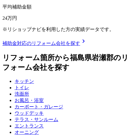
平均補助金額
24
万円
※リショップナビを利用した方の実績データです。
chevron_right
補助金対応のリフォーム会社を探す
リフォーム箇所から
福島県岩瀬郡
のリ
フォーム会社を探す
キッチン
トイレ
洗面所
お風呂・浴室
カーポート・ガレージ
ウッドデッキ
テラス・サンルーム
エントランス
オーニング