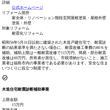
詳細
公式ホームページ
リフォーム箇所
家全体・リノベーション
階段
玄関
屋根塗装・屋根
外壁
塗装・外壁
対象リフォーム
耐震化リフォーム
昭和56年5月31日以前に建築された木造戸建住宅で、耐震診
断の結果基準を満たさない場合に、耐震改修工事費の80％を
補助。補助上限は一般耐震改修で115万円、簡易・部分耐震
改修は69万円。所有者が居住し、市税滞納がないこと、施工
業者は福島市内の事業者である必要があります。安全な住ま
いづくりに役立つ制度です。
check_circle
木造住宅耐震診断補助事業
上限金額
15
万円
実施主体