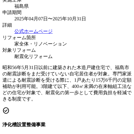
福島県
申請期間
2025年04月07日〜2025年10月31日
詳細
公式ホームページ
リフォーム箇所
家全体・リノベーション
対象リフォーム
耐震化リフォーム
昭和56年5月31日以前に建築された木造戸建住宅で、福島市
の耐震診断をまだ受けていない自宅居住者が対象。専門家派
遣による耐震診断を受ける際に、1戸あたり15万6千円の定額
補助が利用可能。3階建て以下、400㎡未満の在来軸組工法な
どの住宅が対象で、耐震化の第一歩として費用負担を軽減で
きる制度です。
check_circle
浄化槽設置整備事業