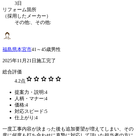
3日
リフォーム箇所
（採用したメーカー）
その他:、その他:
福島県本宮市
41～45歳男性
2025年11月21日施工完了
総合評価
star
star
star
star
star
4.2
点
提案力・説明:4
人柄・マナー:4
価格:4
対応スピード:5
仕上がり:4
一度工事内容が決まった後も追加要望が増えてしまい、その
度に何度も打ち合わせに真摯に対応して頂いた担当者の方に