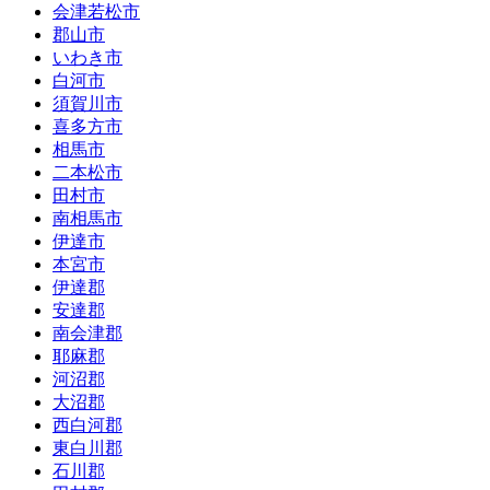
会津若松市
郡山市
いわき市
白河市
須賀川市
喜多方市
相馬市
二本松市
田村市
南相馬市
伊達市
本宮市
伊達郡
安達郡
南会津郡
耶麻郡
河沼郡
大沼郡
西白河郡
東白川郡
石川郡