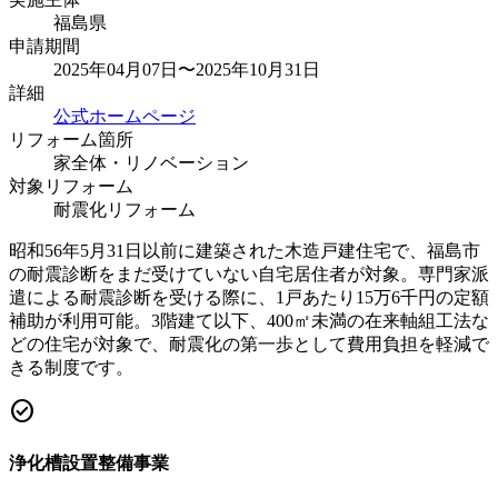
福島県
申請期間
2025年04月07日〜2025年10月31日
詳細
公式ホームページ
リフォーム箇所
家全体・リノベーション
対象リフォーム
耐震化リフォーム
昭和56年5月31日以前に建築された木造戸建住宅で、福島市
の耐震診断をまだ受けていない自宅居住者が対象。専門家派
遣による耐震診断を受ける際に、1戸あたり15万6千円の定額
補助が利用可能。3階建て以下、400㎡未満の在来軸組工法な
どの住宅が対象で、耐震化の第一歩として費用負担を軽減で
きる制度です。
check_circle
浄化槽設置整備事業