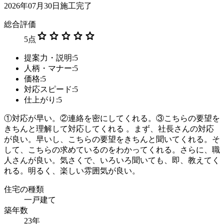
2026年07月30日施工完了
総合評価
star
star
star
star
star
5
点
提案力・説明:5
人柄・マナー:5
価格:5
対応スピード:5
仕上がり:5
①対応が早い。②連絡を密にしてくれる。③こちらの要望を
きちんと理解して対応してくれる 。まず、社長さんの対応
が良い。早いし、こちらの要望をきちんと聞いてくれる。そ
して、こちらの求めているのをわかってくれる。さらに、職
人さんが良い。気さくで、いろいろ聞いても、即、教えてく
れる。明るく、楽しい雰囲気が良い。
住宅の種類
一戸建て
築年数
23年