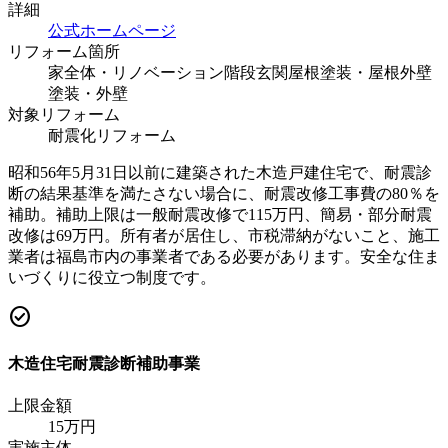
詳細
公式ホームページ
リフォーム箇所
家全体・リノベーション
階段
玄関
屋根塗装・屋根
外壁
塗装・外壁
対象リフォーム
耐震化リフォーム
昭和56年5月31日以前に建築された木造戸建住宅で、耐震診
断の結果基準を満たさない場合に、耐震改修工事費の80％を
補助。補助上限は一般耐震改修で115万円、簡易・部分耐震
改修は69万円。所有者が居住し、市税滞納がないこと、施工
業者は福島市内の事業者である必要があります。安全な住ま
いづくりに役立つ制度です。
check_circle
木造住宅耐震診断補助事業
上限金額
15
万円
実施主体