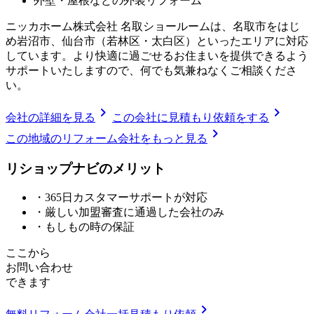
外壁・屋根などの外装リフォーム
ニッカホーム株式会社 名取ショールームは、名取市をはじ
め岩沼市、仙台市（若林区・太白区）といったエリアに対応
しています。より快適に過ごせるお住まいを提供できるよう
サポートいたしますので、何でも気兼ねなくご相談くださ
い。
chevron_right
chevron_right
会社の詳細を見る
この会社に見積もり依頼をする
chevron_right
この地域のリフォーム会社をもっと見る
リショップナビの
メ
リ
ッ
ト
・365日カスタマーサポートが対応
・厳しい加盟審査に通過した会社のみ
・もしもの時の保証
ここから
お問い合わせ
できます
chevron_right