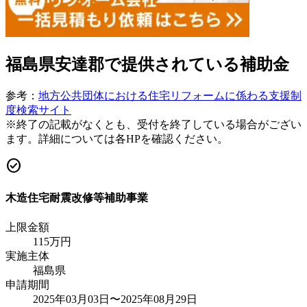
福島県安達郡
で提供されている補助金
参考：
地方公共団体における住宅リフォームに係わる支援制
度検索サイト
※終了の記載がなくとも、受付を終了している場合がござい
ます。詳細については各HPを確認ください。
check_circle
木造住宅耐震改修等補助事業
上限金額
115
万円
実施主体
福島県
申請期間
2025年03月03日〜2025年08月29日