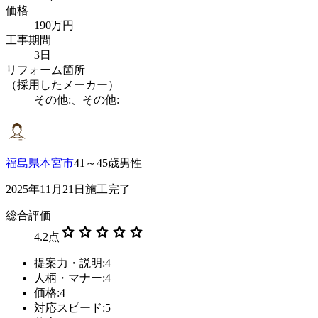
価格
190万円
工事期間
3日
リフォーム箇所
（採用したメーカー）
その他:、その他:
福島県本宮市
41～45歳男性
2025年11月21日施工完了
総合評価
star
star
star
star
star
4.2
点
提案力・説明:4
人柄・マナー:4
価格:4
対応スピード:5