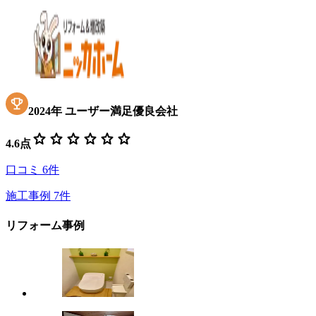
2024
年
ユーザー満足優良会社
star
star
star
star
star
star
4.6
点
口コミ
6
件
施工事例
7
件
リフォーム事例