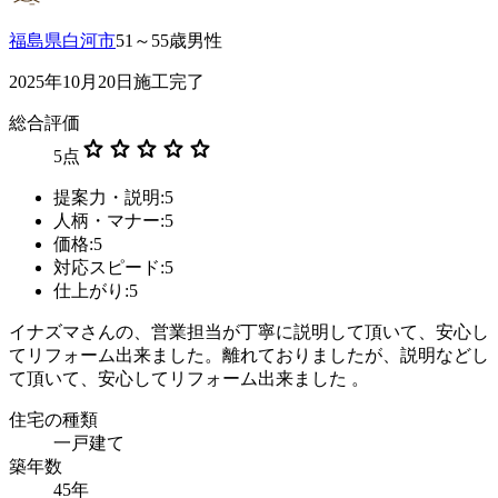
福島県白河市
51～55歳男性
2025年10月20日施工完了
総合評価
star
star
star
star
star
5
点
提案力・説明:5
人柄・マナー:5
価格:5
対応スピード:5
仕上がり:5
イナズマさんの、営業担当が丁寧に説明して頂いて、安心し
てリフォーム出来ました。離れておりましたが、説明などし
て頂いて、安心してリフォーム出来ました 。
住宅の種類
一戸建て
築年数
45年