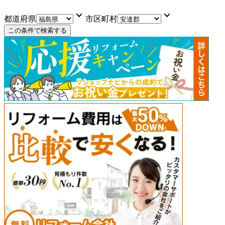
keyboard_arrow_down
keyboard_arrow_down
都道府県
市区町村
この条件で検索する