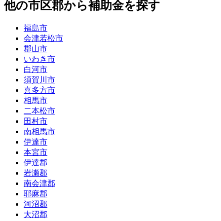
他の市区郡から補助金を探す
福島市
会津若松市
郡山市
いわき市
白河市
須賀川市
喜多方市
相馬市
二本松市
田村市
南相馬市
伊達市
本宮市
伊達郡
岩瀬郡
南会津郡
耶麻郡
河沼郡
大沼郡