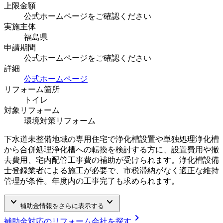
上限金額
公式ホームページをご確認ください
実施主体
福島県
申請期間
公式ホームページをご確認ください
詳細
公式ホームページ
リフォーム箇所
トイレ
対象リフォーム
環境対策リフォーム
下水道未整備地域の専用住宅で浄化槽設置や単独処理浄化槽
から合併処理浄化槽への転換を検討する方に、設置費用や撤
去費用、宅内配管工事費の補助が受けられます。浄化槽設備
士登録業者による施工が必要で、市税滞納がなく適正な維持
管理が条件。年度内の工事完了も求められます。
keyboard_arrow_down
keyboard_arrow_down
補助金情報をさらに表示する
chevron_right
補助金対応のリフォーム会社を探す