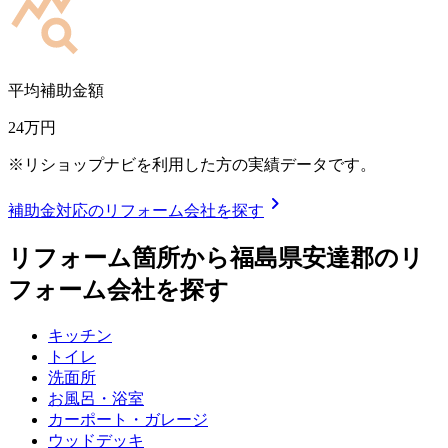
平均補助金額
24
万円
※リショップナビを利用した方の実績データです。
chevron_right
補助金対応のリフォーム会社を探す
リフォーム箇所から
福島県安達郡
のリ
フォーム会社を探す
キッチン
トイレ
洗面所
お風呂・浴室
カーポート・ガレージ
ウッドデッキ