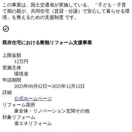
この事業は、国土交通省が実施している、 「子ども・子育
て期の親が、共同住宅（賃貸・分譲）で安心して暮らせる環
境」を整えるための支援制度 です。
check_circle
既存住宅における断熱リフォーム支援事業
上限金額
12
万円
実施主体
環境省
申請期間
2025年09月02日〜2025年12月12日
詳細
公式ホームページ
リフォーム箇所
家全体・リノベーション
玄関
その他
対象リフォーム
省エネリフォーム