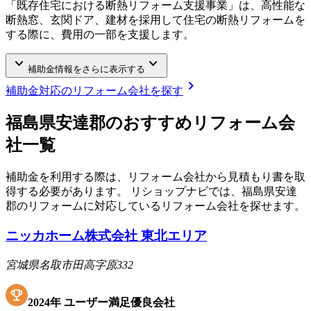
「既存住宅における断熱リフォーム支援事業」は、高性能な
断熱窓、玄関ドア、建材を採用して住宅の断熱リフォームを
する際に、費用の一部を支援します。
keyboard_arrow_down
keyboard_arrow_down
補助金情報をさらに表示する
chevron_right
補助金対応のリフォーム会社を探す
福島県安達郡
のおすすめリフォーム会
社一覧
補助金を利用する際は、リフォーム会社から見積もり書を取
得する必要があります。 リショップナビでは、
福島県安達
郡
のリフォームに対応しているリフォーム会社を探せます。
ニッカホーム株式会社 東北エリア
宮城県名取市田高字原332
2024
年
ユーザー満足優良会社