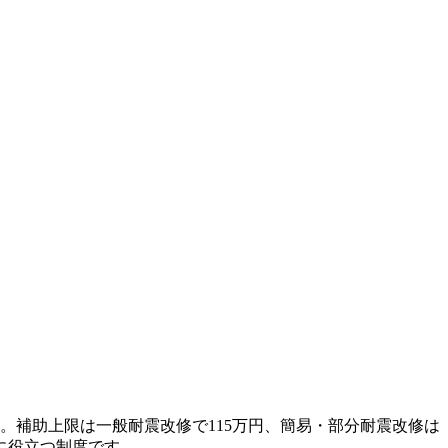
助。補助上限は一般耐震改修で115万円、簡易・部分耐震改修は
に役立つ制度です。