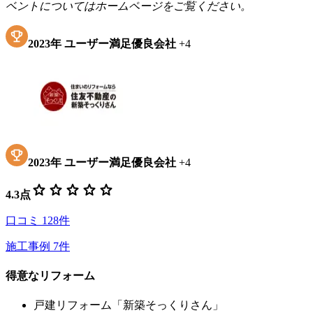
ベントについてはホームページをご覧ください。
2023
年
ユーザー満足優良会社
+
4
2023
年
ユーザー満足優良会社
+
4
star
star
star
star
star
4.3
点
口コミ
128
件
施工事例
7
件
得意なリフォーム
戸建リフォーム「新築そっくりさん」