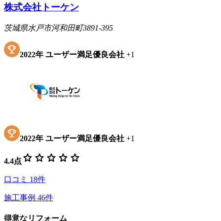
株式会社トーケン
茨城県水戸市河和田町3891-395
2022
年
ユーザー満足優良会社
+
1
2022
年
ユーザー満足優良会社
+
1
star
star
star
star
star
4.4
点
口コミ
18
件
施工事例
46
件
得意なリフォーム