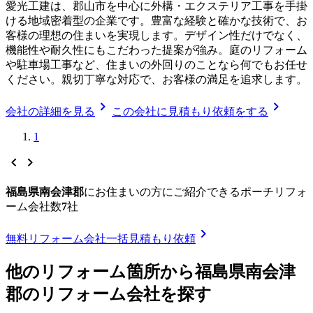
愛光工建は、郡山市を中心に外構・エクステリア工事を手掛
ける地域密着型の企業です。豊富な経験と確かな技術で、お
客様の理想の住まいを実現します。デザイン性だけでなく、
機能性や耐久性にもこだわった提案が強み。庭のリフォーム
や駐車場工事など、住まいの外回りのことなら何でもお任せ
ください。親切丁寧な対応で、お客様の満足を追求します。
chevron_right
chevron_right
会社の詳細を見る
この会社に見積もり依頼をする
1
chevron_left
chevron_right
福島県南会津郡
に
お住まいの方にご紹介できる
ポーチリフォ
ーム
会社数
7
社
chevron_right
無料
リフォーム会社一括見積もり依頼
他のリフォーム箇所から
福島県南会津
郡
のリフォーム会社を探す