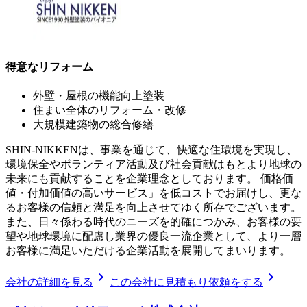
得意なリフォーム
外壁・屋根の機能向上塗装
住まい全体のリフォーム・改修
大規模建築物の総合修繕
SHIN-NIKKENは、事業を通じて、快適な住環境を実現し、
環境保全やボランティア活動及び社会貢献はもとより地球の
未来にも貢献することを企業理念としております。 価格価
値・付加価値の高いサービス」を低コストでお届けし、更な
るお客様の信頼と満足を向上させてゆく所存でございます。
また、日々係わる時代のニーズを的確につかみ、お客様の要
望や地球環境に配慮し業界の優良一流企業として、より一層
お客様に満足いただける企業活動を展開してまいります。
chevron_right
chevron_right
会社の詳細を見る
この会社に見積もり依頼をする