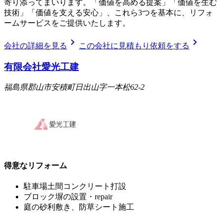
寄り添ってまいります。「価値を高める提案」「価値を生む
技術」「価値を支える安心」、これら3つを基本に、リフォ
ームサービスをご提供いたします。
chevron_right
chevron_right
会社の詳細を見る
この会社に見積もり依頼をする
有限会社愛光工建
福島県郡山市安積町日出山字一本松62-2
得意なリフォーム
駐車場土間コンクリート打設
ブロック塀の設置・repair
庭の砂利敷き、防草シート施工