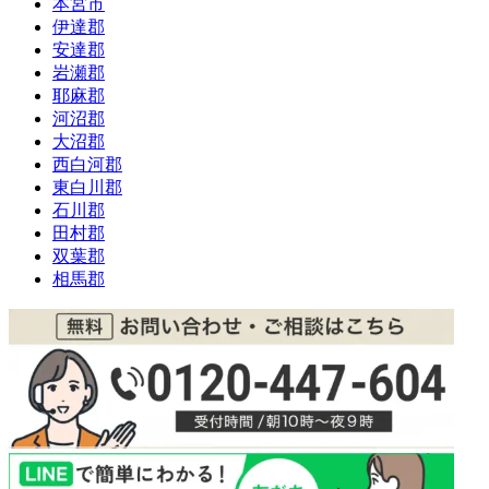
本宮市
伊達郡
安達郡
岩瀬郡
耶麻郡
河沼郡
大沼郡
西白河郡
東白川郡
石川郡
田村郡
双葉郡
相馬郡