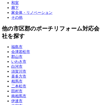
和室
廊下
家全体・リノベーション
その他
他
の市区郡の
ポーチリフォーム
対応会
社を探す
福島市
会津若松市
郡山市
いわき市
白河市
須賀川市
喜多方市
相馬市
二本松市
田村市
南相馬市
伊達市