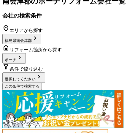
南会津郡
の
ポーチリフォーム
会社一覧
会社の検索条件
location_on
エリアから探す
chevron_right
福島県南会津郡
home
リフォーム箇所から探す
chevron_right
ポーチ
filter_alt
条件で絞り込む
chevron_right
選択してください
この条件で検索する