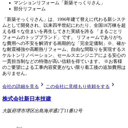
マンションリフォーム「新築そっくりさん」
部分リフォーム
「新築そっくりさん」は、1996年建て替えに代わる新システ
ムとして開発され、以来四半世紀にわたり、全国18万棟を超
える様々な住まいを再生してきた実績を誇る 「まるごとリ
フォームのトップブランド」です。 リフォームでありがち
な費用への不安を解消する画期的な「完全定価制」※、確か
な耐震補強や高断熱リフォーム、自由な間取りを実現するス
ケルトンリノベーション、セールスエンジニアによる安心の
一貫担当制などの特徴が高い信頼を得ています。 ※お客様
のご要望による工事内容変更がない限り着工後の追加費用は
ありません。
chevron_right
chevron_right
会社の詳細を見る
この会社に見積もり依頼をする
株式会社新日本技建
大阪府堺市堺区出島海岸通2丁11番12号