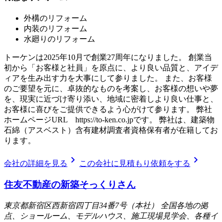
外構のリフォーム
内装のリフォーム
水廻りのリフォーム
トーケンは2025年10月で創業27周年になりました。 創業当
初から「お客様と社員」を原点に、より良い品質と、アイデ
ィアを生み出す力を大事にして参りました。 また、お客様
のご要望を元に、卓抜的なものを考案し、お客様の想いや夢
を、現実に近づけ寄り添い、地域に密着しより良い仕事と、
お客様に喜びをご提供できるよう心がけて参ります。 弊社
ホームページURL https://to-ken.co.jpです。 弊社は、建築物
石綿（アスベスト）含有建材調査者資格保有者が在籍してお
ります。
chevron_right
chevron_right
会社の詳細を見る
この会社に見積もり依頼をする
住友不動産の新築そっくりさん
東京都新宿区西新宿四丁目34番7号（本社） 全国各地の拠
点、ショールーム、モデルハウス、施工現場見学会、各種イ