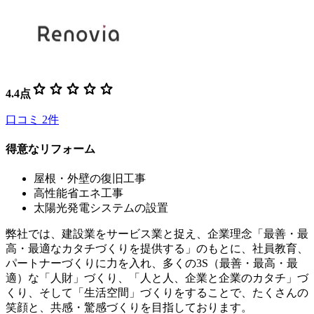
star
star
star
star
star
4.4
点
口コミ
2
件
得意なリフォーム
屋根・外壁の復旧工事
高性能省エネ工事
太陽光発電システムの設置
弊社では、建設業をサービス業と捉え、企業理念「最善・最
高・最適なカタチづくりを提供する」のもとに、社員教育、
パートナーづくりに力を入れ、多くの3S（最善・最高・最
適）な「人財」づくり、「人と人、企業と企業のカタチ」づ
くり、そして「生活空間」づくりをすることで、たくさんの
笑顔と、共感・驚感づくりを目指しております。