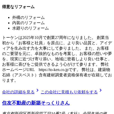
得意なリフォーム
外構のリフォーム
内装のリフォーム
水廻りのリフォーム
トーケンは2025年10月で創業27周年になりました。 創業当
初から「お客様と社員」を原点に、より良い品質と、アイデ
ィアを生み出す力を大事にして参りました。 また、お客様
のご要望を元に、卓抜的なものを考案し、お客様の想いや夢
を、現実に近づけ寄り添い、地域に密着しより良い仕事と、
お客様に喜びをご提供できるよう心がけて参ります。 弊社
ホームページURL https://to-ken.co.jpです。 弊社は、建築物
石綿（アスベスト）含有建材調査者資格保有者が在籍してお
ります。
chevron_right
chevron_right
会社の詳細を見る
この会社に見積もり依頼をする
住友不動産の新築そっくりさん
東京都新宿区西新宿四丁目34番7号（本社） 全国各地の拠