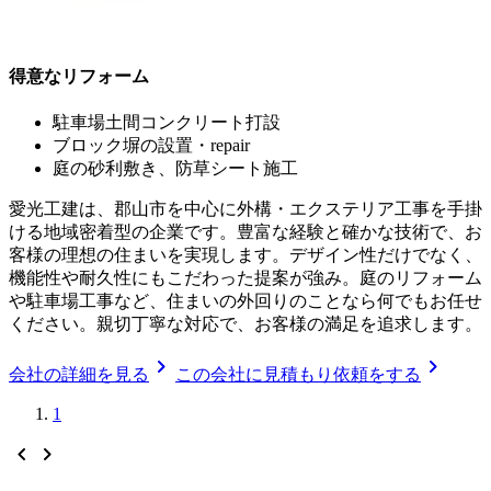
得意なリフォーム
駐車場土間コンクリート打設
ブロック塀の設置・repair
庭の砂利敷き、防草シート施工
愛光工建は、郡山市を中心に外構・エクステリア工事を手掛
ける地域密着型の企業です。豊富な経験と確かな技術で、お
客様の理想の住まいを実現します。デザイン性だけでなく、
機能性や耐久性にもこだわった提案が強み。庭のリフォーム
や駐車場工事など、住まいの外回りのことなら何でもお任せ
ください。親切丁寧な対応で、お客様の満足を追求します。
chevron_right
chevron_right
会社の詳細を見る
この会社に見積もり依頼をする
1
chevron_left
chevron_right