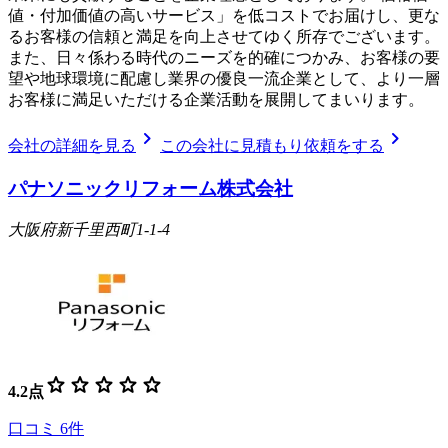
値・付加価値の高いサービス」を低コストでお届けし、更な
るお客様の信頼と満足を向上させてゆく所存でございます。
また、日々係わる時代のニーズを的確につかみ、お客様の要
望や地球環境に配慮し業界の優良一流企業として、より一層
お客様に満足いただける企業活動を展開してまいります。
chevron_right
chevron_right
会社の詳細を見る
この会社に見積もり依頼をする
パナソニックリフォーム株式会社
大阪府新千里西町1-1-4
star
star
star
star
star
4.2
点
口コミ
6
件