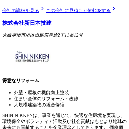
chevron_right
chevron_right
会社の詳細を見る
この会社に見積もり依頼をする
株式会社新日本技建
大阪府堺市堺区出島海岸通2丁11番12号
得意なリフォーム
外壁・屋根の機能向上塗装
住まい全体のリフォーム・改修
大規模建築物の総合修繕
SHIN-NIKKENは、事業を通じて、快適な住環境を実現し、
環境保全やボランティア活動及び社会貢献はもとより地球の
未来にも貢献することを企業理念としております。 価格価