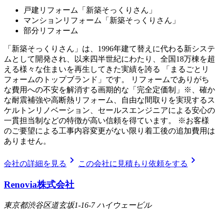
戸建リフォーム「新築そっくりさん」
マンションリフォーム「新築そっくりさん」
部分リフォーム
「新築そっくりさん」は、1996年建て替えに代わる新システ
ムとして開発され、以来四半世紀にわたり、全国18万棟を超
える様々な住まいを再生してきた実績を誇る 「まるごとリ
フォームのトップブランド」です。 リフォームでありがち
な費用への不安を解消する画期的な「完全定価制」※、確か
な耐震補強や高断熱リフォーム、自由な間取りを実現するス
ケルトンリノベーション、セールスエンジニアによる安心の
一貫担当制などの特徴が高い信頼を得ています。 ※お客様
のご要望による工事内容変更がない限り着工後の追加費用は
ありません。
chevron_right
chevron_right
会社の詳細を見る
この会社に見積もり依頼をする
Renovia株式会社
東京都渋谷区道玄坂1-16-7 ハイウェービル