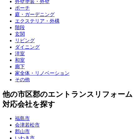
外壁塗装・外壁
ポーチ
庭・ガーデニング
エクステリア・外構
階段
玄関
リビング
ダイニング
洋室
和室
廊下
家全体・リノベーション
その他
他
の市区郡の
エントランスリフォーム
対応会社を探す
福島市
会津若松市
郡山市
いわき市