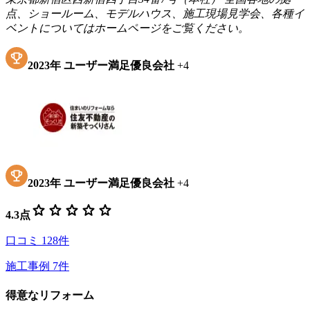
点、ショールーム、モデルハウス、施工現場見学会、各種イ
ベントについてはホームページをご覧ください。
2023
年
ユーザー満足優良会社
+
4
2023
年
ユーザー満足優良会社
+
4
star
star
star
star
star
4.3
点
口コミ
128
件
施工事例
7
件
得意なリフォーム