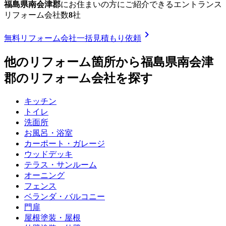
福島県南会津郡
に
お住まいの方にご紹介できる
エントランス
リフォーム
会社数
8
社
chevron_right
無料
リフォーム会社一括見積もり依頼
他のリフォーム箇所から
福島県南会津
郡
のリフォーム会社を探す
キッチン
トイレ
洗面所
お風呂・浴室
カーポート・ガレージ
ウッドデッキ
テラス・サンルーム
オーニング
フェンス
ベランダ・バルコニー
門扉
屋根塗装・屋根