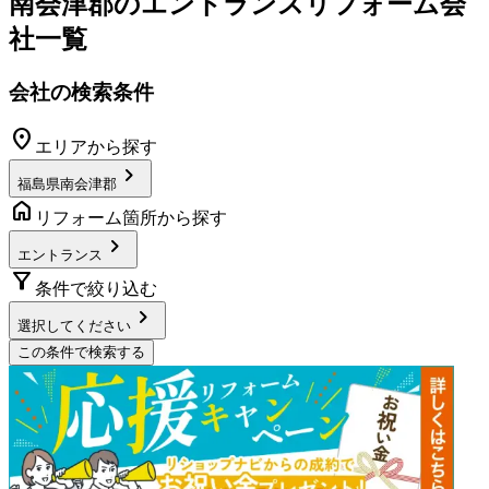
南会津郡
の
エントランスリフォーム
会
社一覧
会社の検索条件
location_on
エリアから探す
chevron_right
福島県南会津郡
home
リフォーム箇所から探す
chevron_right
エントランス
filter_alt
条件で絞り込む
chevron_right
選択してください
この条件で検索する