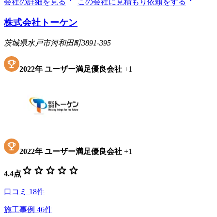
会社の詳細を見る
この会社に見積もり依頼をする
株式会社トーケン
茨城県水戸市河和田町3891-395
2022
年
ユーザー満足優良会社
+
1
2022
年
ユーザー満足優良会社
+
1
star
star
star
star
star
4.4
点
口コミ
18
件
施工事例
46
件