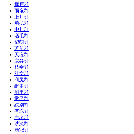
樺戸郡
雨竜郡
上川郡
勇払郡
中川郡
増毛郡
留萌郡
苫前郡
天塩郡
宗谷郡
枝幸郡
礼文郡
利尻郡
網走郡
斜里郡
常呂郡
紋別郡
有珠郡
白老郡
沙流郡
新冠郡