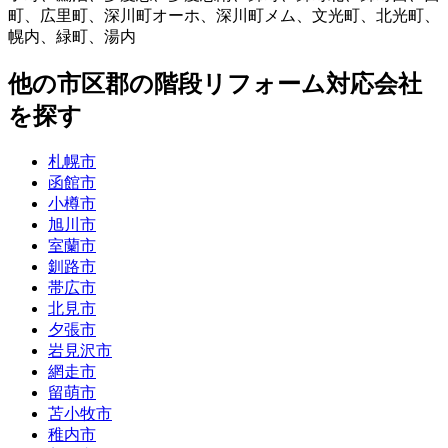
町
、
広里町
、
深川町オーホ
、
深川町メム
、
文光町
、
北光町
、
幌内
、
緑町
、
湯内
他
の市区郡の
階段リフォーム
対応会社
を探す
札幌市
函館市
小樽市
旭川市
室蘭市
釧路市
帯広市
北見市
夕張市
岩見沢市
網走市
留萌市
苫小牧市
稚内市