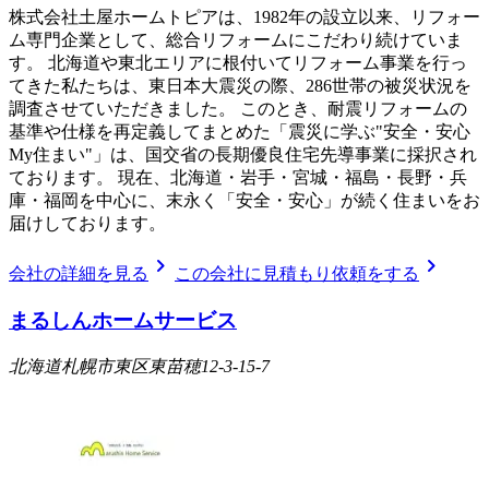
株式会社土屋ホームトピアは、1982年の設立以来、リフォー
ム専門企業として、総合リフォームにこだわり続けていま
す。 北海道や東北エリアに根付いてリフォーム事業を行っ
てきた私たちは、東日本大震災の際、286世帯の被災状況を
調査させていただきました。 このとき、耐震リフォームの
基準や仕様を再定義してまとめた「震災に学ぶ"安全・安心
My住まい"」は、国交省の長期優良住宅先導事業に採択され
ております。 現在、北海道・岩手・宮城・福島・長野・兵
庫・福岡を中心に、末永く「安全・安心」が続く住まいをお
届けしております。
chevron_right
chevron_right
会社の詳細を見る
この会社に見積もり依頼をする
まるしんホームサービス
北海道札幌市東区東苗穂12-3-15-7