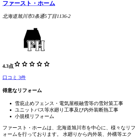
ファースト・ホーム
北海道旭川市3条通5丁目1136-2
star
star
star
star
star
4.3
点
口コミ
3
件
得意なリフォーム
雪庇止めフェンス・電気屋根融雪等の雪対策工事
ユニットバス等水廻り工事及び内外装断熱工事
小規模リフォーム
ファースト・ホームは、北海道旭川市を中心に、様々なリフ
ォームを行っております。 水廻りから内外装、外構等エク