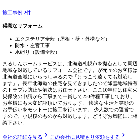
施工事例
2
件
得意なリフォーム
エクステリア全般（屋根・壁・外構など）
防水・左官工事
水廻り（設備全般）
まるしんホームサービスは、北海道札幌市を拠点として周辺
地域を対応しているリフォーム会社です。が元々のお客様は
北海道全域にいらっしゃるので「けっこう遠くても対応し
ます」。長年北海道の住宅を見てきましたので降雪地域特有
のトラブル防止や解決はお任せ下さい。ここ10年程は住宅火
災保険の申請から工事まで一貫して250件程工事しており、
お客様にも大変好評頂いております。 快適な生活と笑顔の
お手伝いをモットーに施工を行います。 少人数での運営で
すので、小規模のものから対応します。どうぞお気軽にご相
談下さい。
chevron_right
chevron_right
会社の詳細を見る
この会社に見積もり依頼をする