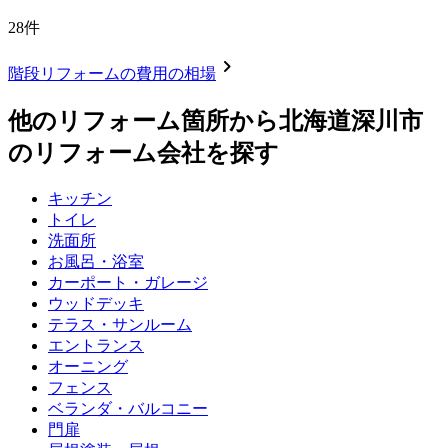
28
件
chevron_right
階段リフォーム
の費用の相場
他のリフォーム箇所から
北海道深川市
のリフォーム会社を探す
キッチン
トイレ
洗面所
お風呂・浴室
カーポート・ガレージ
ウッドデッキ
テラス・サンルーム
エントランス
オーニング
フェンス
ベランダ・バルコニー
門扉