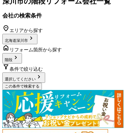
深川市
の
階段リフォーム
会社一覧
会社の検索条件
location_on
エリアから探す
chevron_right
北海道深川市
home
リフォーム箇所から探す
chevron_right
階段
filter_alt
条件で絞り込む
chevron_right
選択してください
この条件で検索する