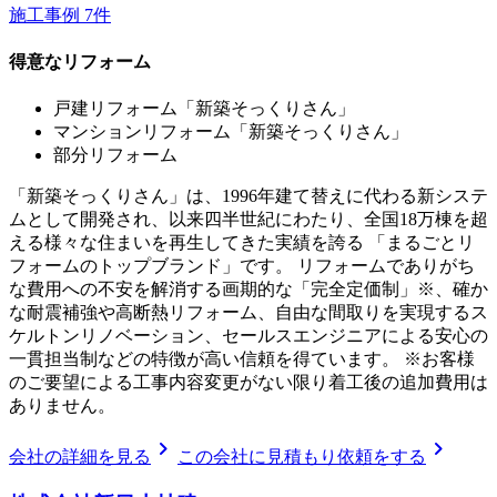
施工事例
7
件
得意なリフォーム
戸建リフォーム「新築そっくりさん」
マンションリフォーム「新築そっくりさん」
部分リフォーム
「新築そっくりさん」は、1996年建て替えに代わる新システ
ムとして開発され、以来四半世紀にわたり、全国18万棟を超
える様々な住まいを再生してきた実績を誇る 「まるごとリ
フォームのトップブランド」です。 リフォームでありがち
な費用への不安を解消する画期的な「完全定価制」※、確か
な耐震補強や高断熱リフォーム、自由な間取りを実現するス
ケルトンリノベーション、セールスエンジニアによる安心の
一貫担当制などの特徴が高い信頼を得ています。 ※お客様
のご要望による工事内容変更がない限り着工後の追加費用は
ありません。
chevron_right
chevron_right
会社の詳細を見る
この会社に見積もり依頼をする