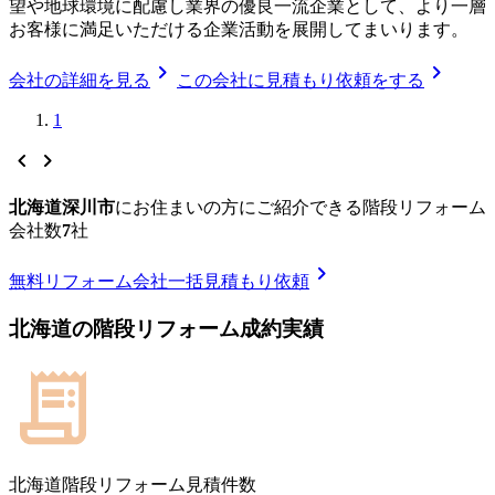
望や地球環境に配慮し業界の優良一流企業として、より一層
お客様に満足いただける企業活動を展開してまいります。
chevron_right
chevron_right
会社の詳細を見る
この会社に見積もり依頼をする
1
chevron_left
chevron_right
北海道深川市
に
お住まいの方にご紹介できる
階段リフォーム
会社数
7
社
chevron_right
無料
リフォーム会社一括見積もり依頼
北海道
の
階段リフォーム
成約実績
北海道
階段リフォーム見積件数