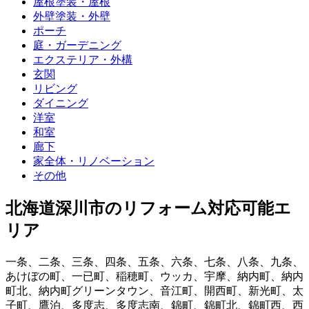
屋根塗装・屋根
外壁塗装・外壁
ポーチ
庭・ガーデニング
エクステリア・外構
玄関
リビング
ダイニング
洋室
和室
廊下
家全体・リノベーション
その他
北海道深川市
のリフォーム対応可能エ
リア
一条
、
二条
、
三条
、
四条
、
五条
、
六条
、
七条
、
八条
、
九条
、
あけぼの町
、
一已町
、
稲穂町
、
ウッカ
、
宇摩
、
納内町
、
納内
町北
、
納内町グリーンタウン
、
音江町
、
開西町
、
新光町
、
太
子町
、
鷹泊
、
多度志
、
多度志南
、
錦町
、
錦町北
、
錦町西
、
西