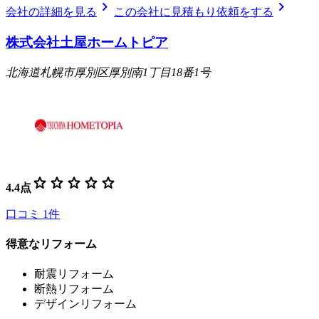
chevron_right
chevron_right
会社の詳細を見る
この会社に見積もり依頼をする
株式会社土屋ホームトピア
北海道札幌市厚別区厚別南1丁目18番1号
star
star
star
star
star
4.4
点
口コミ
1
件
得意なリフォーム
耐震リフォーム
断熱リフォーム
デザインリフォーム