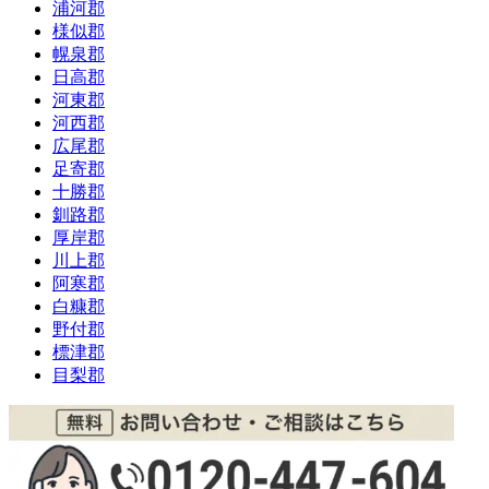
浦河郡
様似郡
幌泉郡
日高郡
河東郡
河西郡
広尾郡
足寄郡
十勝郡
釧路郡
厚岸郡
川上郡
阿寒郡
白糠郡
野付郡
標津郡
目梨郡