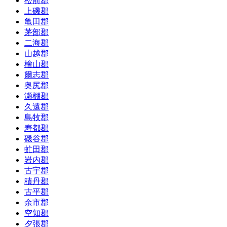
松前郡
上磯郡
亀田郡
茅部郡
二海郡
山越郡
檜山郡
爾志郡
奥尻郡
瀬棚郡
久遠郡
島牧郡
寿都郡
磯谷郡
虻田郡
岩内郡
古宇郡
積丹郡
古平郡
余市郡
空知郡
夕張郡