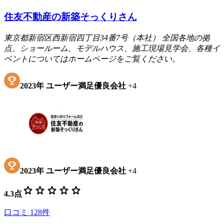
住友不動産の新築そっくりさん
東京都新宿区西新宿四丁目34番7号（本社） 全国各地の拠
点、ショールーム、モデルハウス、施工現場見学会、各種イ
ベントについてはホームページをご覧ください。
2023
年
ユーザー満足優良会社
+
4
2023
年
ユーザー満足優良会社
+
4
star
star
star
star
star
4.3
点
口コミ
128
件