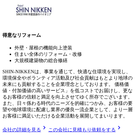
得意なリフォーム
外壁・屋根の機能向上塗装
住まい全体のリフォーム・改修
大規模建築物の総合修繕
SHIN-NIKKENは、事業を通じて、快適な住環境を実現し、
環境保全やボランティア活動及び社会貢献はもとより地球の
未来にも貢献することを企業理念としております。 価格価
値・付加価値の高いサービス」を低コストでお届けし、更な
るお客様の信頼と満足を向上させてゆく所存でございます。
また、日々係わる時代のニーズを的確につかみ、お客様の要
望や地球環境に配慮し業界の優良一流企業として、より一層
お客様に満足いただける企業活動を展開してまいります。
chevron_right
chevron_right
会社の詳細を見る
この会社に見積もり依頼をする