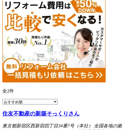
全
2
件
住友不動産の新築そっくりさん
東京都新宿区西新宿四丁目34番7号（本社） 全国各地の拠