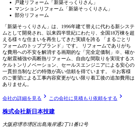
戸建リフォーム「新築そっくりさん」
マンションリフォーム「新築そっくりさん」
部分リフォーム
「新築そっくりさん」は、1996年建て替えに代わる新システ
ムとして開発され、以来四半世紀にわたり、全国18万棟を超
える様々な住まいを再生してきた実績を誇る 「まるごとリ
フォームのトップブランド」です。 リフォームでありがち
な費用への不安を解消する画期的な「完全定価制」※、確か
な耐震補強や高断熱リフォーム、自由な間取りを実現するス
ケルトンリノベーション、セールスエンジニアによる安心の
一貫担当制などの特徴が高い信頼を得ています。 ※お客様
のご要望による工事内容変更がない限り着工後の追加費用は
ありません。
chevron_right
chevron_right
会社の詳細を見る
この会社に見積もり依頼をする
株式会社新日本技建
大阪府堺市堺区出島海岸通2丁11番12号