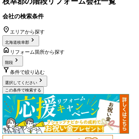
枝幸郡
の
階段リフォーム
会社一覧
会社の検索条件
location_on
エリアから探す
chevron_right
北海道枝幸郡
home
リフォーム箇所から探す
chevron_right
階段
filter_alt
条件で絞り込む
chevron_right
選択してください
この条件で検索する