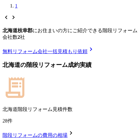
1
chevron_left
chevron_right
北海道枝幸郡
に
お住まいの方にご紹介できる
階段リフォーム
会社数
2
社
chevron_right
無料
リフォーム会社一括見積もり依頼
北海道
の
階段リフォーム
成約実績
北海道
階段リフォーム見積件数
28
件
chevron_right
階段リフォーム
の費用の相場