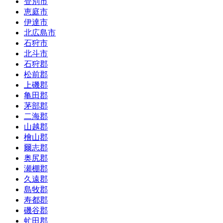
登別市
恵庭市
伊達市
北広島市
石狩市
北斗市
石狩郡
松前郡
上磯郡
亀田郡
茅部郡
二海郡
山越郡
檜山郡
爾志郡
奥尻郡
瀬棚郡
久遠郡
島牧郡
寿都郡
磯谷郡
虻田郡