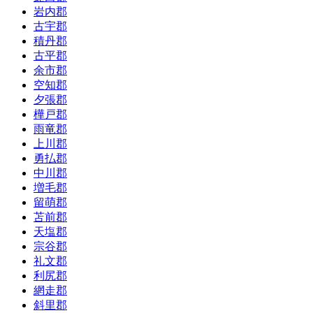
岩内郡
古宇郡
積丹郡
古平郡
余市郡
空知郡
夕張郡
樺戸郡
雨竜郡
上川郡
勇払郡
中川郡
増毛郡
留萌郡
苫前郡
天塩郡
宗谷郡
礼文郡
利尻郡
網走郡
斜里郡