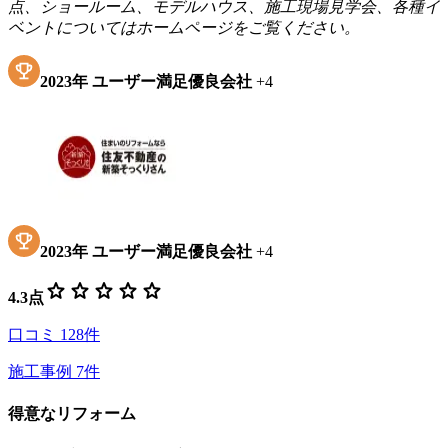
点、ショールーム、モデルハウス、施工現場見学会、各種イ
ベントについてはホームページをご覧ください。
2023
年
ユーザー満足優良会社
+
4
2023
年
ユーザー満足優良会社
+
4
star
star
star
star
star
4.3
点
口コミ
128
件
施工事例
7
件
得意なリフォーム