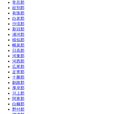
常呂郡
紋別郡
有珠郡
白老郡
沙流郡
新冠郡
浦河郡
様似郡
幌泉郡
日高郡
河東郡
河西郡
広尾郡
足寄郡
十勝郡
釧路郡
厚岸郡
川上郡
阿寒郡
白糠郡
野付郡