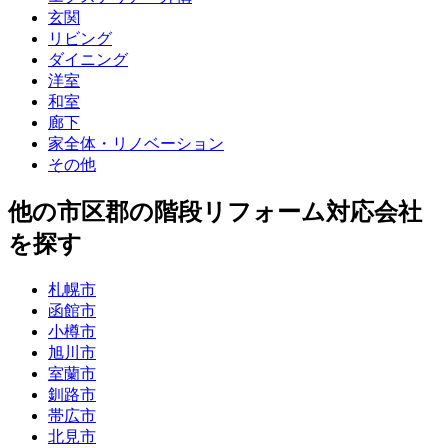
玄関
リビング
ダイニング
洋室
和室
廊下
家全体・リノベーション
その他
他
の市区郡の
階段リフォーム
対応会社
を探す
札幌市
函館市
小樽市
旭川市
室蘭市
釧路市
帯広市
北見市