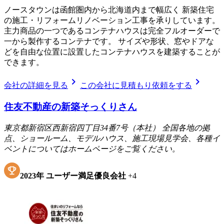
ノースタウンは函館圏内から北海道内まで幅広く 新築住宅
の施工・リフォームリノベーション工事を承りしています。
主力商品の一つであるコンテナハウスは完全フルオーダーで
一から製作するコンテナです。 サイズや形状、窓やドアな
どを自由な位置に設置したコンテナハウスを建築することが
できます。
chevron_right
chevron_right
会社の詳細を見る
この会社に見積もり依頼をする
住友不動産の新築そっくりさん
東京都新宿区西新宿四丁目34番7号（本社） 全国各地の拠
点、ショールーム、モデルハウス、施工現場見学会、各種イ
ベントについてはホームページをご覧ください。
2023
年
ユーザー満足優良会社
+
4