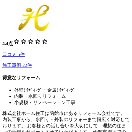
star
star
star
star
star
4.4
点
口コミ
5
件
施工事例
22
件
得意なリフォーム
外壁ｻｲﾃﾞｨﾝｸﾞ・金属ｻｲﾃﾞｨﾝｸﾞ
内装・水回りリフォーム
小規模・リノベーション工事
株式会社ホーム住工は函館市にあるリフォーム会社です。
内装工事から、水回り・外装のリフォーまで幅広く対応して
おります。 お客様との話し合いを大切にして、理想の住ま
いの実現をサポートさせていただきます。 函館市周辺での