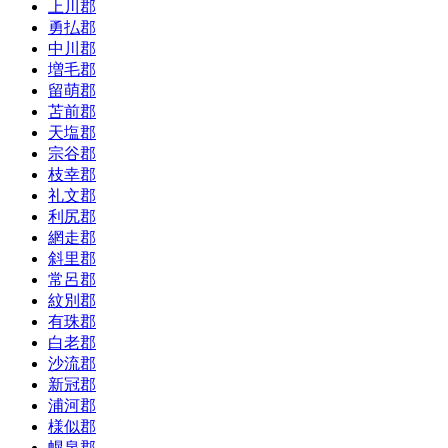
上川郡
勇払郡
中川郡
増毛郡
留萌郡
苫前郡
天塩郡
宗谷郡
枝幸郡
礼文郡
利尻郡
網走郡
斜里郡
常呂郡
紋別郡
有珠郡
白老郡
沙流郡
新冠郡
浦河郡
様似郡
幌泉郡