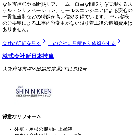
な耐震補強や高断熱リフォーム、自由な間取りを実現するス
ケルトンリノベーション、セールスエンジニアによる安心の
一貫担当制などの特徴が高い信頼を得ています。 ※お客様
のご要望による工事内容変更がない限り着工後の追加費用は
ありません。
chevron_right
chevron_right
会社の詳細を見る
この会社に見積もり依頼をする
株式会社新日本技建
大阪府堺市堺区出島海岸通2丁11番12号
得意なリフォーム
外壁・屋根の機能向上塗装