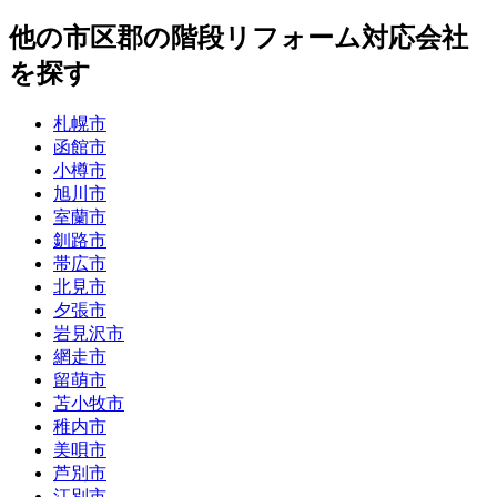
他
の市区郡の
階段リフォーム
対応会社
を探す
札幌市
函館市
小樽市
旭川市
室蘭市
釧路市
帯広市
北見市
夕張市
岩見沢市
網走市
留萌市
苫小牧市
稚内市
美唄市
芦別市
江別市