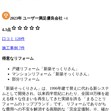
2023
年
ユーザー満足優良会社
+
4
star
star
star
star
star
4.3
点
口コミ
128
件
施工事例
7
件
得意なリフォーム
戸建リフォーム「新築そっくりさん」
マンションリフォーム「新築そっくりさん」
部分リフォーム
「新築そっくりさん」は、1996年建て替えに代わる新システ
ムとして開発され、以来四半世紀にわたり、全国18万棟を超
える様々な住まいを再生してきた実績を誇る 「まるごとリ
フォームのトップブランド」です。 リフォームでありがち
な費用への不安を解消する画期的な「完全定価制」※、確か