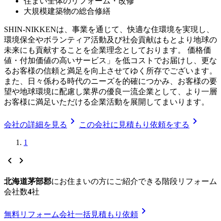
住まい全体のリフォーム・改修
大規模建築物の総合修繕
SHIN-NIKKENは、事業を通じて、快適な住環境を実現し、
環境保全やボランティア活動及び社会貢献はもとより地球の
未来にも貢献することを企業理念としております。 価格価
値・付加価値の高いサービス」を低コストでお届けし、更な
るお客様の信頼と満足を向上させてゆく所存でございます。
また、日々係わる時代のニーズを的確につかみ、お客様の要
望や地球環境に配慮し業界の優良一流企業として、より一層
お客様に満足いただける企業活動を展開してまいります。
chevron_right
chevron_right
会社の詳細を見る
この会社に見積もり依頼をする
1
chevron_left
chevron_right
北海道茅部郡
に
お住まいの方にご紹介できる
階段リフォーム
会社数
4
社
chevron_right
無料
リフォーム会社一括見積もり依頼