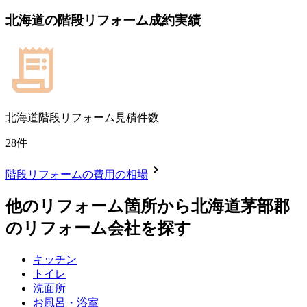
北海道
の
階段リフォーム
成約実績
北海道
階段リフォーム見積件数
28
件
chevron_right
階段リフォーム
の費用の相場
他のリフォーム箇所から
北海道茅部郡
のリフォーム会社を探す
キッチン
トイレ
洗面所
お風呂・浴室