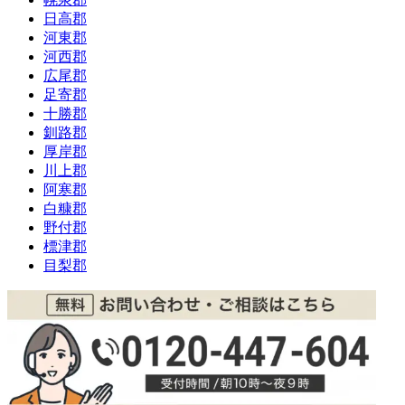
日高郡
河東郡
河西郡
広尾郡
足寄郡
十勝郡
釧路郡
厚岸郡
川上郡
阿寒郡
白糠郡
野付郡
標津郡
目梨郡