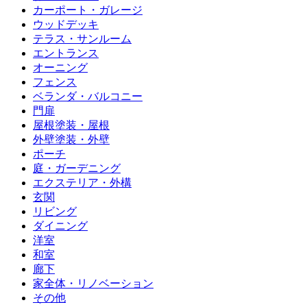
カーポート・ガレージ
ウッドデッキ
テラス・サンルーム
エントランス
オーニング
フェンス
ベランダ・バルコニー
門扉
屋根塗装・屋根
外壁塗装・外壁
ポーチ
庭・ガーデニング
エクステリア・外構
玄関
リビング
ダイニング
洋室
和室
廊下
家全体・リノベーション
その他