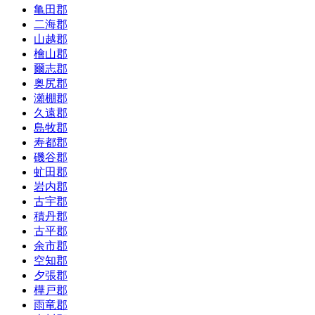
亀田郡
二海郡
山越郡
檜山郡
爾志郡
奥尻郡
瀬棚郡
久遠郡
島牧郡
寿都郡
磯谷郡
虻田郡
岩内郡
古宇郡
積丹郡
古平郡
余市郡
空知郡
夕張郡
樺戸郡
雨竜郡