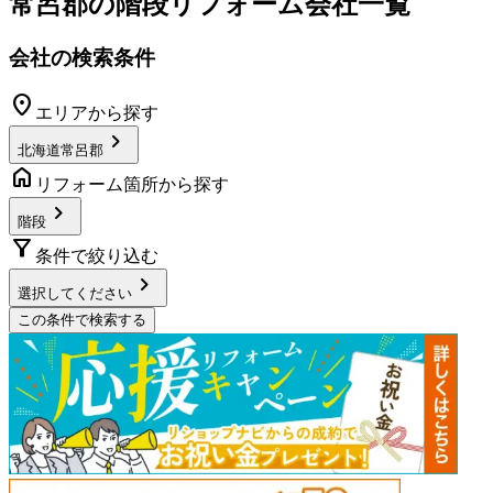
常呂郡
の
階段リフォーム
会社一覧
会社の検索条件
location_on
エリアから探す
chevron_right
北海道常呂郡
home
リフォーム箇所から探す
chevron_right
階段
filter_alt
条件で絞り込む
chevron_right
選択してください
この条件で検索する