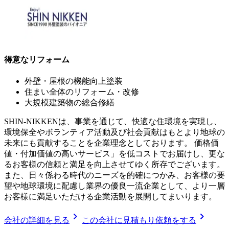
得意なリフォーム
外壁・屋根の機能向上塗装
住まい全体のリフォーム・改修
大規模建築物の総合修繕
SHIN-NIKKENは、事業を通じて、快適な住環境を実現し、
環境保全やボランティア活動及び社会貢献はもとより地球の
未来にも貢献することを企業理念としております。 価格価
値・付加価値の高いサービス」を低コストでお届けし、更な
るお客様の信頼と満足を向上させてゆく所存でございます。
また、日々係わる時代のニーズを的確につかみ、お客様の要
望や地球環境に配慮し業界の優良一流企業として、より一層
お客様に満足いただける企業活動を展開してまいります。
chevron_right
chevron_right
会社の詳細を見る
この会社に見積もり依頼をする