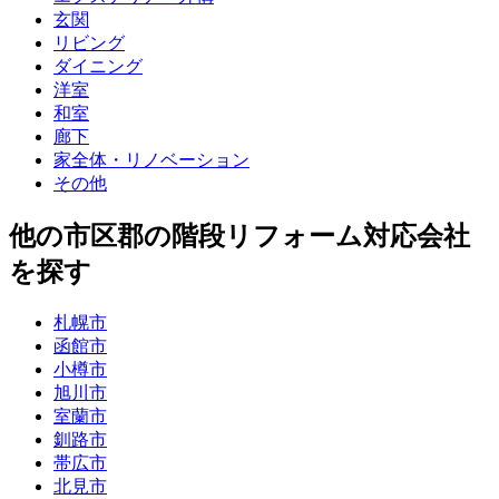
玄関
リビング
ダイニング
洋室
和室
廊下
家全体・リノベーション
その他
他
の市区郡の
階段リフォーム
対応会社
を探す
札幌市
函館市
小樽市
旭川市
室蘭市
釧路市
帯広市
北見市