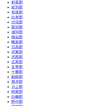
斜里郡
紋別郡
有珠郡
白老郡
沙流郡
新冠郡
浦河郡
様似郡
幌泉郡
日高郡
河東郡
河西郡
広尾郡
足寄郡
十勝郡
釧路郡
厚岸郡
川上郡
阿寒郡
白糠郡
野付郡