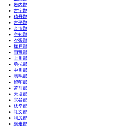
岩内郡
古宇郡
積丹郡
古平郡
余市郡
空知郡
夕張郡
樺戸郡
雨竜郡
上川郡
勇払郡
中川郡
増毛郡
留萌郡
苫前郡
天塩郡
宗谷郡
枝幸郡
礼文郡
利尻郡
網走郡