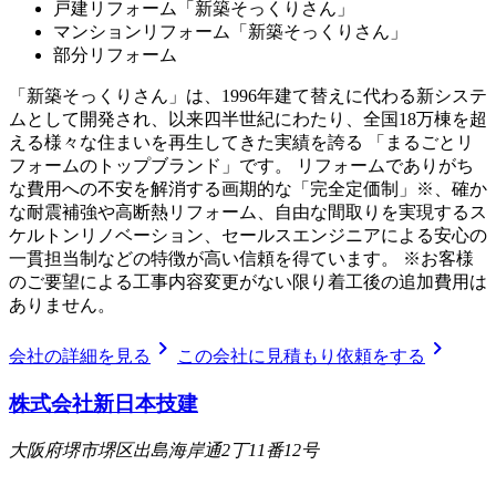
戸建リフォーム「新築そっくりさん」
マンションリフォーム「新築そっくりさん」
部分リフォーム
「新築そっくりさん」は、1996年建て替えに代わる新システ
ムとして開発され、以来四半世紀にわたり、全国18万棟を超
える様々な住まいを再生してきた実績を誇る 「まるごとリ
フォームのトップブランド」です。 リフォームでありがち
な費用への不安を解消する画期的な「完全定価制」※、確か
な耐震補強や高断熱リフォーム、自由な間取りを実現するス
ケルトンリノベーション、セールスエンジニアによる安心の
一貫担当制などの特徴が高い信頼を得ています。 ※お客様
のご要望による工事内容変更がない限り着工後の追加費用は
ありません。
chevron_right
chevron_right
会社の詳細を見る
この会社に見積もり依頼をする
株式会社新日本技建
大阪府堺市堺区出島海岸通2丁11番12号