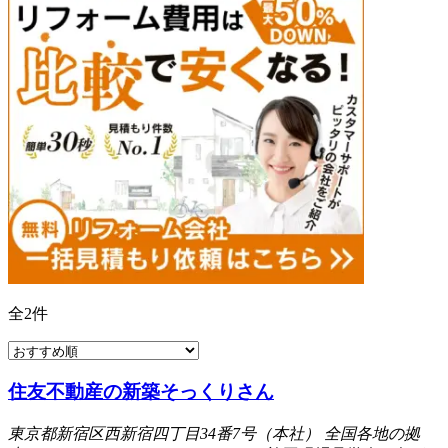
全
2
件
住友不動産の新築そっくりさん
東京都新宿区西新宿四丁目34番7号（本社） 全国各地の拠