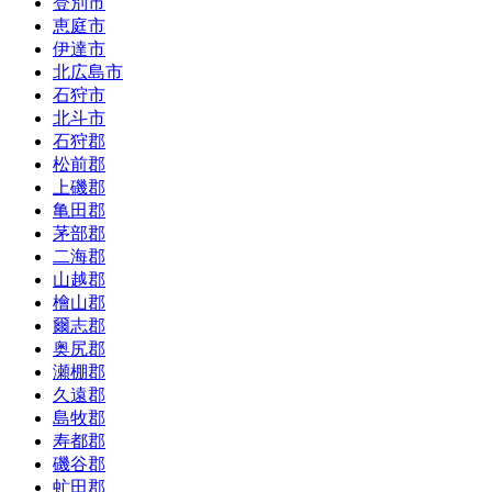
登別市
恵庭市
伊達市
北広島市
石狩市
北斗市
石狩郡
松前郡
上磯郡
亀田郡
茅部郡
二海郡
山越郡
檜山郡
爾志郡
奥尻郡
瀬棚郡
久遠郡
島牧郡
寿都郡
磯谷郡
虻田郡