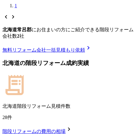
1
chevron_left
chevron_right
北海道常呂郡
に
お住まいの方にご紹介できる
階段リフォーム
会社数
2
社
chevron_right
無料
リフォーム会社一括見積もり依頼
北海道
の
階段リフォーム
成約実績
北海道
階段リフォーム見積件数
28
件
chevron_right
階段リフォーム
の費用の相場