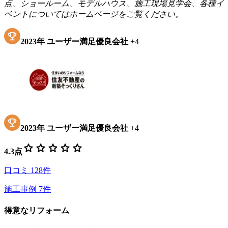
点、ショールーム、モデルハウス、施工現場見学会、各種イ
ベントについてはホームページをご覧ください。
2023
年
ユーザー満足優良会社
+
4
2023
年
ユーザー満足優良会社
+
4
star
star
star
star
star
4.3
点
口コミ
128
件
施工事例
7
件
得意なリフォーム