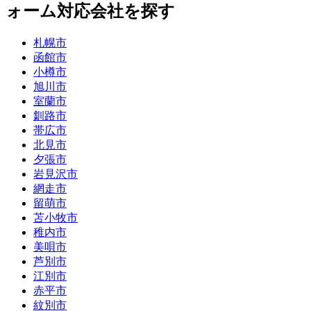
ォーム
対応会社を探す
札幌市
函館市
小樽市
旭川市
室蘭市
釧路市
帯広市
北見市
夕張市
岩見沢市
網走市
留萌市
苫小牧市
稚内市
美唄市
芦別市
江別市
赤平市
紋別市