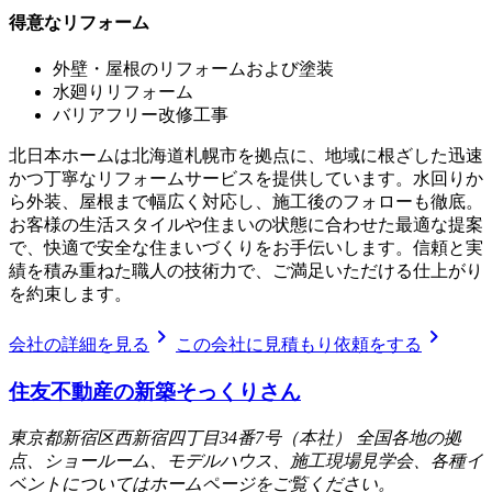
得意なリフォーム
外壁・屋根のリフォームおよび塗装
水廻りリフォーム
バリアフリー改修工事
北日本ホームは北海道札幌市を拠点に、地域に根ざした迅速
かつ丁寧なリフォームサービスを提供しています。水回りか
ら外装、屋根まで幅広く対応し、施工後のフォローも徹底。
お客様の生活スタイルや住まいの状態に合わせた最適な提案
で、快適で安全な住まいづくりをお手伝いします。信頼と実
績を積み重ねた職人の技術力で、ご満足いただける仕上がり
を約束します。
chevron_right
chevron_right
会社の詳細を見る
この会社に見積もり依頼をする
住友不動産の新築そっくりさん
東京都新宿区西新宿四丁目34番7号（本社） 全国各地の拠
点、ショールーム、モデルハウス、施工現場見学会、各種イ
ベントについてはホームページをご覧ください。