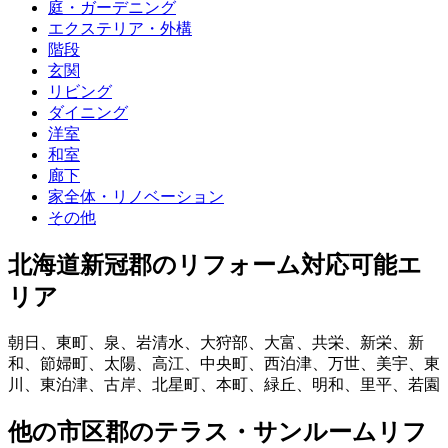
庭・ガーデニング
エクステリア・外構
階段
玄関
リビング
ダイニング
洋室
和室
廊下
家全体・リノベーション
その他
北海道新冠郡
のリフォーム対応可能エ
リア
朝日
、
東町
、
泉
、
岩清水
、
大狩部
、
大富
、
共栄
、
新栄
、
新
和
、
節婦町
、
太陽
、
高江
、
中央町
、
西泊津
、
万世
、
美宇
、
東
川
、
東泊津
、
古岸
、
北星町
、
本町
、
緑丘
、
明和
、
里平
、
若園
他
の市区郡の
テラス・サンルームリフ