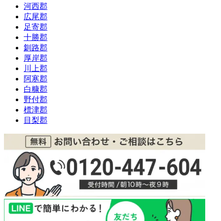
河西郡
広尾郡
足寄郡
十勝郡
釧路郡
厚岸郡
川上郡
阿寒郡
白糠郡
野付郡
標津郡
目梨郡