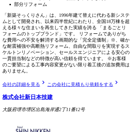
部分リフォーム
「新築そっくりさん」は、1996年建て替えに代わる新システ
ムとして開発され、以来四半世紀にわたり、全国18万棟を超
える様々な住まいを再生してきた実績を誇る 「まるごとリ
フォームのトップブランド」です。 リフォームでありがち
な費用への不安を解消する画期的な「完全定価制」※、確か
な耐震補強や高断熱リフォーム、自由な間取りを実現するス
ケルトンリノベーション、セールスエンジニアによる安心の
一貫担当制などの特徴が高い信頼を得ています。 ※お客様
のご要望による工事内容変更がない限り着工後の追加費用は
ありません。
chevron_right
chevron_right
会社の詳細を見る
この会社に見積もり依頼をする
株式会社新日本技建
大阪府堺市堺区出島海岸通2丁11番12号