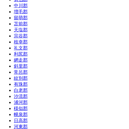
中川郡
増毛郡
留萌郡
苫前郡
天塩郡
宗谷郡
枝幸郡
礼文郡
利尻郡
網走郡
斜里郡
常呂郡
紋別郡
有珠郡
白老郡
沙流郡
浦河郡
様似郡
幌泉郡
日高郡
河東郡