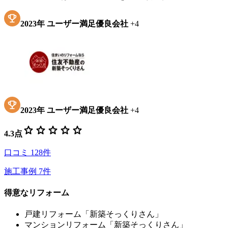
2023
年
ユーザー満足優良会社
+
4
2023
年
ユーザー満足優良会社
+
4
star
star
star
star
star
4.3
点
口コミ
128
件
施工事例
7
件
得意なリフォーム
戸建リフォーム「新築そっくりさん」
マンションリフォーム「新築そっくりさん」