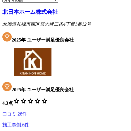
北日本ホーム株式会社
北海道札幌市西区宮の沢二条4丁目1番12号
2025
年
ユーザー満足優良会社
2025
年
ユーザー満足優良会社
star
star
star
star
star
4.3
点
口コミ
26
件
施工事例
6
件