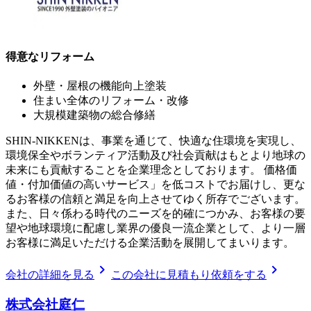
得意なリフォーム
外壁・屋根の機能向上塗装
住まい全体のリフォーム・改修
大規模建築物の総合修繕
SHIN-NIKKENは、事業を通じて、快適な住環境を実現し、
環境保全やボランティア活動及び社会貢献はもとより地球の
未来にも貢献することを企業理念としております。 価格価
値・付加価値の高いサービス」を低コストでお届けし、更な
るお客様の信頼と満足を向上させてゆく所存でございます。
また、日々係わる時代のニーズを的確につかみ、お客様の要
望や地球環境に配慮し業界の優良一流企業として、より一層
お客様に満足いただける企業活動を展開してまいります。
chevron_right
chevron_right
会社の詳細を見る
この会社に見積もり依頼をする
株式会社庭仁