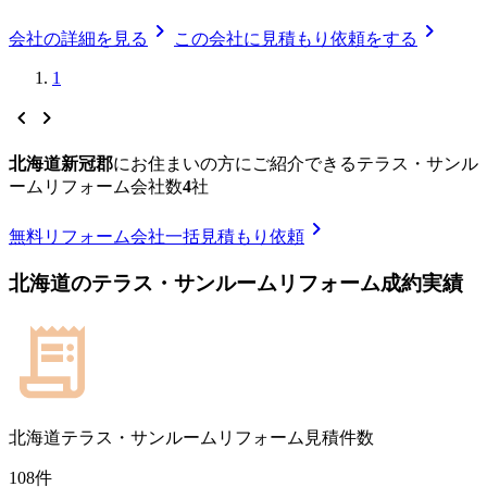
chevron_right
chevron_right
会社の詳細を見る
この会社に見積もり依頼をする
1
chevron_left
chevron_right
北海道新冠郡
に
お住まいの方にご紹介できる
テラス・サンル
ームリフォーム
会社数
4
社
chevron_right
無料
リフォーム会社一括見積もり依頼
北海道
の
テラス・サンルームリフォーム
成約実績
北海道
テラス・サンルームリフォーム見積件数
108
件