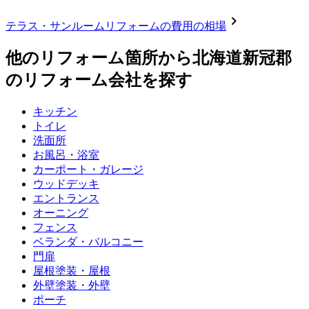
chevron_right
テラス・サンルームリフォーム
の費用の相場
他のリフォーム箇所から
北海道新冠郡
のリフォーム会社を探す
キッチン
トイレ
洗面所
お風呂・浴室
カーポート・ガレージ
ウッドデッキ
エントランス
オーニング
フェンス
ベランダ・バルコニー
門扉
屋根塗装・屋根
外壁塗装・外壁
ポーチ