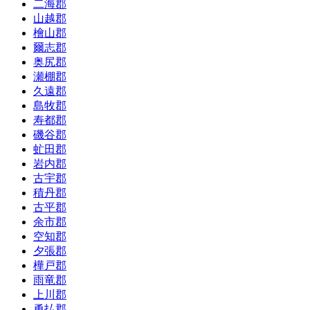
二海郡
山越郡
檜山郡
爾志郡
奥尻郡
瀬棚郡
久遠郡
島牧郡
寿都郡
磯谷郡
虻田郡
岩内郡
古宇郡
積丹郡
古平郡
余市郡
空知郡
夕張郡
樺戸郡
雨竜郡
上川郡
勇払郡