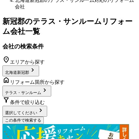
北海道新冠郡のテラス・サンルーム対応のリフォーム
会社
新冠郡
の
テラス・サンルームリフォー
ム
会社一覧
会社の検索条件
location_on
エリアから探す
chevron_right
北海道新冠郡
home
リフォーム箇所から探す
chevron_right
テラス・サンルーム
filter_alt
条件で絞り込む
chevron_right
選択してください
この条件で検索する