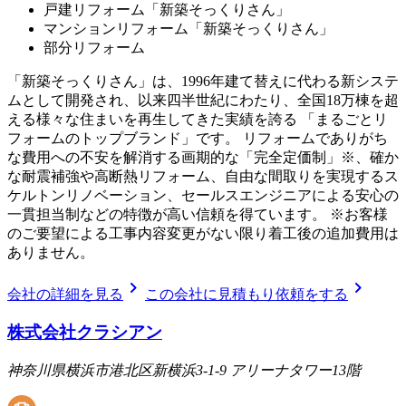
戸建リフォーム「新築そっくりさん」
マンションリフォーム「新築そっくりさん」
部分リフォーム
「新築そっくりさん」は、1996年建て替えに代わる新システ
ムとして開発され、以来四半世紀にわたり、全国18万棟を超
える様々な住まいを再生してきた実績を誇る 「まるごとリ
フォームのトップブランド」です。 リフォームでありがち
な費用への不安を解消する画期的な「完全定価制」※、確か
な耐震補強や高断熱リフォーム、自由な間取りを実現するス
ケルトンリノベーション、セールスエンジニアによる安心の
一貫担当制などの特徴が高い信頼を得ています。 ※お客様
のご要望による工事内容変更がない限り着工後の追加費用は
ありません。
chevron_right
chevron_right
会社の詳細を見る
この会社に見積もり依頼をする
株式会社クラシアン
神奈川県横浜市港北区新横浜3-1-9 アリーナタワー13階