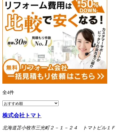
全
4
件
株式会社トマト
北海道苫小牧市三光町２－１－２４ トマトビル１Ｆ