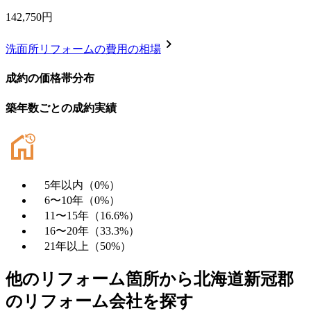
142,750
円
chevron_right
洗面所リフォーム
の費用の相場
成約の価格帯分布
築年数ごとの成約実績
5年以内
（
0
%）
6〜10年
（
0
%）
11〜15年
（
16.6
%）
16〜20年
（
33.3
%）
21年以上
（
50
%）
他のリフォーム箇所から
北海道新冠郡
のリフォーム会社を探す