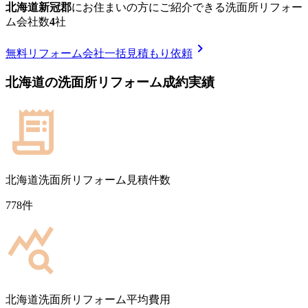
北海道新冠郡
に
お住まいの方にご紹介できる
洗面所リフォー
ム
会社数
4
社
chevron_right
無料
リフォーム会社一括見積もり依頼
北海道
の
洗面所リフォーム
成約実績
北海道
洗面所リフォーム見積件数
778
件
北海道
洗面所リフォーム平均費用