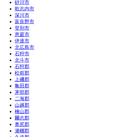
砂川市
歌志内市
深川市
富良野市
登別市
恵庭市
伊達市
北広島市
石狩市
北斗市
石狩郡
松前郡
上磯郡
亀田郡
茅部郡
二海郡
山越郡
檜山郡
爾志郡
奥尻郡
瀬棚郡