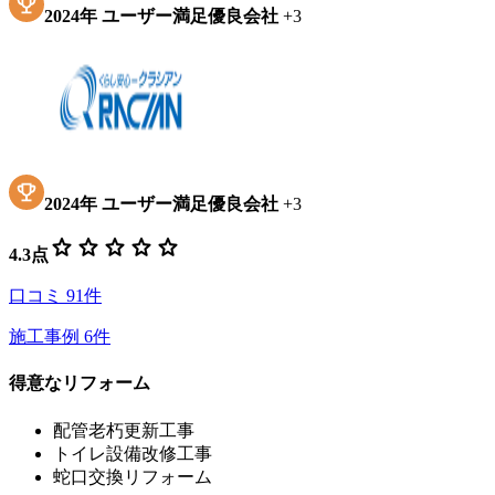
2024
年
ユーザー満足優良会社
+
3
2024
年
ユーザー満足優良会社
+
3
star
star
star
star
star
4.3
点
口コミ
91
件
施工事例
6
件
得意なリフォーム
配管老朽更新工事
トイレ設備改修工事
蛇口交換リフォーム