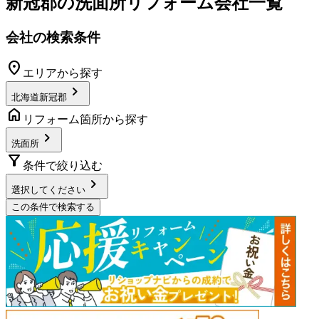
新冠郡
の
洗面所リフォーム
会社一覧
会社の検索条件
location_on
エリアから探す
chevron_right
北海道新冠郡
home
リフォーム箇所から探す
chevron_right
洗面所
filter_alt
条件で絞り込む
chevron_right
選択してください
この条件で検索する