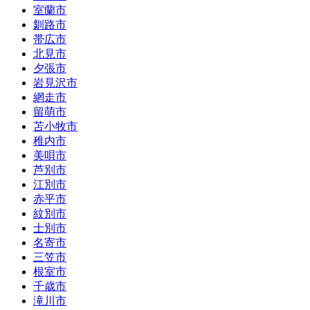
室蘭市
釧路市
帯広市
北見市
夕張市
岩見沢市
網走市
留萌市
苫小牧市
稚内市
美唄市
芦別市
江別市
赤平市
紋別市
士別市
名寄市
三笠市
根室市
千歳市
滝川市