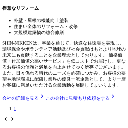
得意なリフォーム
外壁・屋根の機能向上塗装
住まい全体のリフォーム・改修
大規模建築物の総合修繕
SHIN-NIKKENは、事業を通じて、快適な住環境を実現し、
環境保全やボランティア活動及び社会貢献はもとより地球の
未来にも貢献することを企業理念としております。 価格価
値・付加価値の高いサービス」を低コストでお届けし、更な
るお客様の信頼と満足を向上させてゆく所存でございます。
また、日々係わる時代のニーズを的確につかみ、お客様の要
望や地球環境に配慮し業界の優良一流企業として、より一層
お客様に満足いただける企業活動を展開してまいります。
chevron_right
chevron_right
会社の詳細を見る
この会社に見積もり依頼をする
1
chevron_left
chevron_right