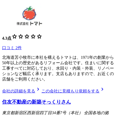
star
star
star
star
star
4.3
点
口コミ
2
件
北海道苫小牧市に本社を構えるトマトは、1971年の創業から
50年以上の歴史があるリフォーム会社です。住まいに関する
工事すべてに対応しており、水回り・内装・外装、リノベー
ションなど幅広く承ります。支店もありますので、お近くの
店舗をご利用ください。
chevron_right
chevron_right
会社の詳細を見る
この会社に見積もり依頼をする
住友不動産の新築そっくりさん
東京都新宿区西新宿四丁目34番7号（本社） 全国各地の拠