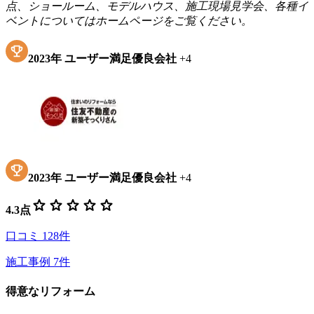
点、ショールーム、モデルハウス、施工現場見学会、各種イ
ベントについてはホームページをご覧ください。
2023
年
ユーザー満足優良会社
+
4
2023
年
ユーザー満足優良会社
+
4
star
star
star
star
star
4.3
点
口コミ
128
件
施工事例
7
件
得意なリフォーム