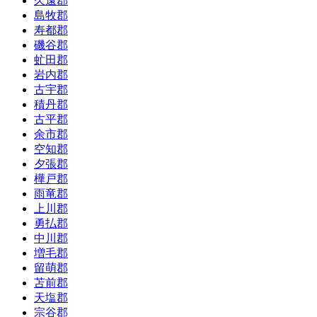
久遠郡
島牧郡
寿都郡
磯谷郡
虻田郡
岩内郡
古宇郡
積丹郡
古平郡
余市郡
空知郡
夕張郡
樺戸郡
雨竜郡
上川郡
勇払郡
中川郡
増毛郡
留萌郡
苫前郡
天塩郡
宗谷郡