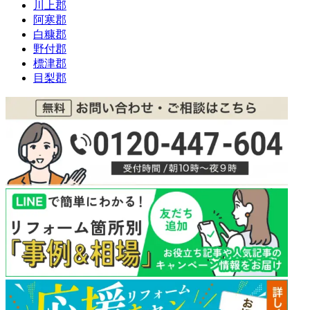
川上郡
阿寒郡
白糠郡
野付郡
標津郡
目梨郡