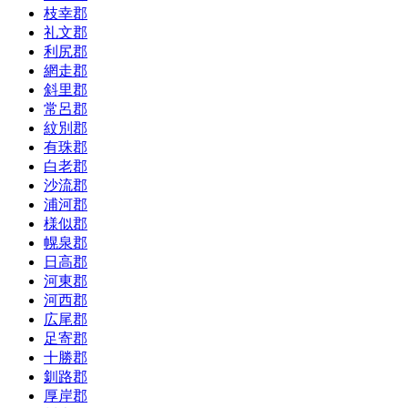
枝幸郡
礼文郡
利尻郡
網走郡
斜里郡
常呂郡
紋別郡
有珠郡
白老郡
沙流郡
浦河郡
様似郡
幌泉郡
日高郡
河東郡
河西郡
広尾郡
足寄郡
十勝郡
釧路郡
厚岸郡