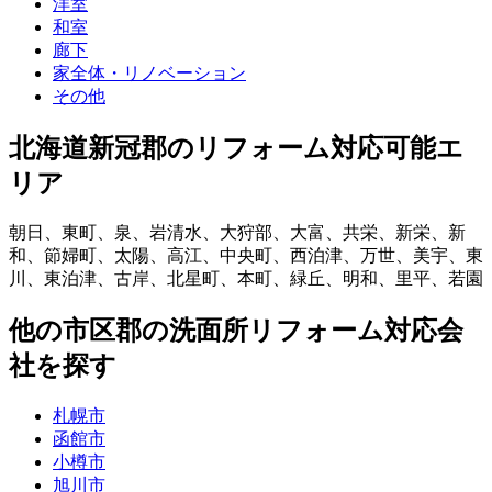
洋室
和室
廊下
家全体・リノベーション
その他
北海道新冠郡
のリフォーム対応可能エ
リア
朝日
、
東町
、
泉
、
岩清水
、
大狩部
、
大富
、
共栄
、
新栄
、
新
和
、
節婦町
、
太陽
、
高江
、
中央町
、
西泊津
、
万世
、
美宇
、
東
川
、
東泊津
、
古岸
、
北星町
、
本町
、
緑丘
、
明和
、
里平
、
若園
他
の市区郡の
洗面所リフォーム
対応会
社を探す
札幌市
函館市
小樽市
旭川市