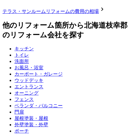
chevron_right
テラス・サンルームリフォーム
の費用の相場
他のリフォーム箇所から
北海道枝幸郡
のリフォーム会社を探す
キッチン
トイレ
洗面所
お風呂・浴室
カーポート・ガレージ
ウッドデッキ
エントランス
オーニング
フェンス
ベランダ・バルコニー
門扉
屋根塗装・屋根
外壁塗装・外壁
ポーチ