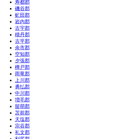
寿都郡
磯谷郡
虻田郡
岩内郡
古宇郡
積丹郡
古平郡
余市郡
空知郡
夕張郡
樺戸郡
雨竜郡
上川郡
勇払郡
中川郡
増毛郡
留萌郡
苫前郡
天塩郡
宗谷郡
礼文郡
利尻郡