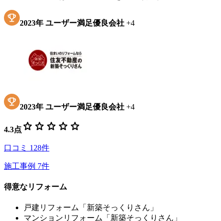
2023
年
ユーザー満足優良会社
+
4
2023
年
ユーザー満足優良会社
+
4
star
star
star
star
star
4.3
点
口コミ
128
件
施工事例
7
件
得意なリフォーム
戸建リフォーム「新築そっくりさん」
マンションリフォーム「新築そっくりさん」