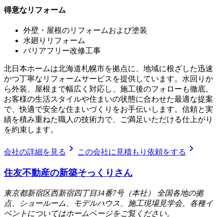
得意なリフォーム
外壁・屋根のリフォームおよび塗装
水廻りリフォーム
バリアフリー改修工事
北日本ホームは北海道札幌市を拠点に、地域に根ざした迅速
かつ丁寧なリフォームサービスを提供しています。水回りか
ら外装、屋根まで幅広く対応し、施工後のフォローも徹底。
お客様の生活スタイルや住まいの状態に合わせた最適な提案
で、快適で安全な住まいづくりをお手伝いします。信頼と実
績を積み重ねた職人の技術力で、ご満足いただける仕上がり
を約束します。
chevron_right
chevron_right
会社の詳細を見る
この会社に見積もり依頼をする
住友不動産の新築そっくりさん
東京都新宿区西新宿四丁目34番7号（本社） 全国各地の拠
点、ショールーム、モデルハウス、施工現場見学会、各種イ
ベントについてはホームページをご覧ください。