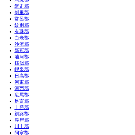
網走郡
斜里郡
常呂郡
紋別郡
有珠郡
白老郡
沙流郡
新冠郡
浦河郡
様似郡
幌泉郡
日高郡
河東郡
河西郡
広尾郡
足寄郡
十勝郡
釧路郡
厚岸郡
川上郡
阿寒郡