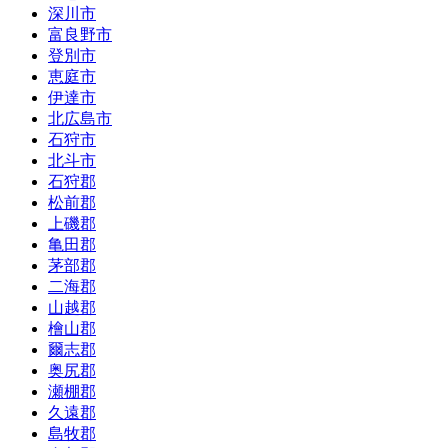
深川市
富良野市
登別市
恵庭市
伊達市
北広島市
石狩市
北斗市
石狩郡
松前郡
上磯郡
亀田郡
茅部郡
二海郡
山越郡
檜山郡
爾志郡
奥尻郡
瀬棚郡
久遠郡
島牧郡