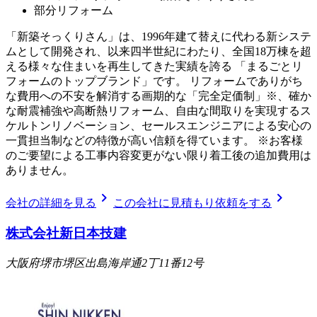
部分リフォーム
「新築そっくりさん」は、1996年建て替えに代わる新システ
ムとして開発され、以来四半世紀にわたり、全国18万棟を超
える様々な住まいを再生してきた実績を誇る 「まるごとリ
フォームのトップブランド」です。 リフォームでありがち
な費用への不安を解消する画期的な「完全定価制」※、確か
な耐震補強や高断熱リフォーム、自由な間取りを実現するス
ケルトンリノベーション、セールスエンジニアによる安心の
一貫担当制などの特徴が高い信頼を得ています。 ※お客様
のご要望による工事内容変更がない限り着工後の追加費用は
ありません。
chevron_right
chevron_right
会社の詳細を見る
この会社に見積もり依頼をする
株式会社新日本技建
大阪府堺市堺区出島海岸通2丁11番12号