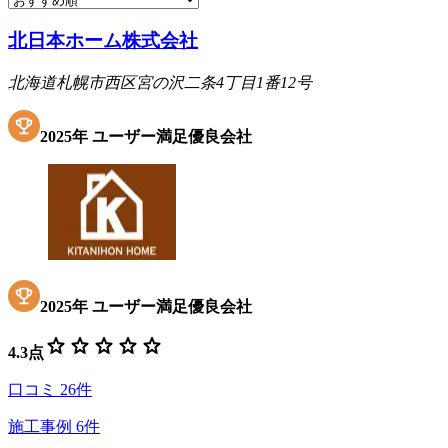
北日本ホーム株式会社
北海道札幌市西区宮の沢二条4丁目1番12号
2025
年
ユーザー満足優良会社
2025
年
ユーザー満足優良会社
star
star
star
star
star
4.3
点
口コミ
26
件
施工事例
6
件