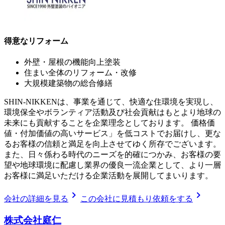
得意なリフォーム
外壁・屋根の機能向上塗装
住まい全体のリフォーム・改修
大規模建築物の総合修繕
SHIN-NIKKENは、事業を通じて、快適な住環境を実現し、
環境保全やボランティア活動及び社会貢献はもとより地球の
未来にも貢献することを企業理念としております。 価格価
値・付加価値の高いサービス」を低コストでお届けし、更な
るお客様の信頼と満足を向上させてゆく所存でございます。
また、日々係わる時代のニーズを的確につかみ、お客様の要
望や地球環境に配慮し業界の優良一流企業として、より一層
お客様に満足いただける企業活動を展開してまいります。
chevron_right
chevron_right
会社の詳細を見る
この会社に見積もり依頼をする
株式会社庭仁