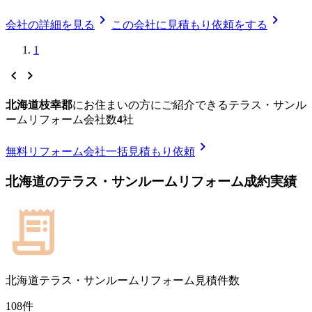
chevron_right
chevron_right
会社の詳細を見る
この会社に見積もり依頼をする
1
chevron_left
chevron_right
北海道枝幸郡
に
お住まいの方にご紹介できる
テラス・サンル
ームリフォーム
会社数
4
社
chevron_right
無料
リフォーム会社一括見積もり依頼
北海道
の
テラス・サンルームリフォーム
成約実績
北海道
テラス・サンルームリフォーム見積件数
108
件