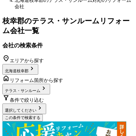
北海道枝幸郡のテラス・サンルーム対応のリフォーム
会社
枝幸郡
の
テラス・サンルームリフォー
ム
会社一覧
会社の検索条件
location_on
エリアから探す
chevron_right
北海道枝幸郡
home
リフォーム箇所から探す
chevron_right
テラス・サンルーム
filter_alt
条件で絞り込む
chevron_right
選択してください
この条件で検索する