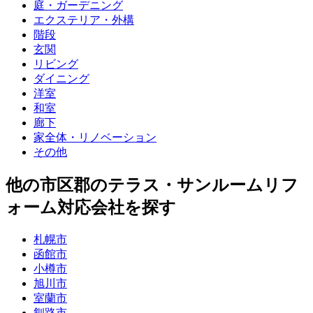
庭・ガーデニング
エクステリア・外構
階段
玄関
リビング
ダイニング
洋室
和室
廊下
家全体・リノベーション
その他
他
の市区郡の
テラス・サンルームリフ
ォーム
対応会社を探す
札幌市
函館市
小樽市
旭川市
室蘭市
釧路市