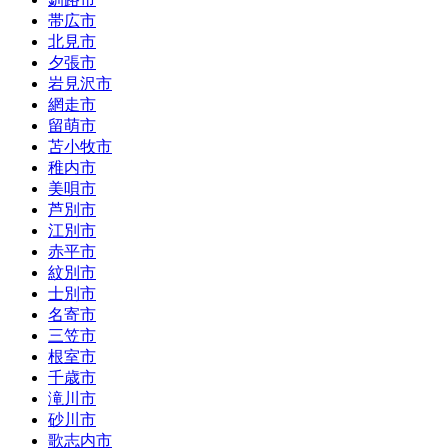
帯広市
北見市
夕張市
岩見沢市
網走市
留萌市
苫小牧市
稚内市
美唄市
芦別市
江別市
赤平市
紋別市
士別市
名寄市
三笠市
根室市
千歳市
滝川市
砂川市
歌志内市