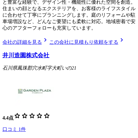
と豊富な経験で、デザイン性・機能性に優れた空間を創造。
住まいの顔となるエクステリアを、お客様のライフスタイル
に合わせて丁寧にプランニングします。庭のリフォームや駐
車場増設など、どんなご要望にも柔軟に対応。地域密着で安
心のアフターフォローも充実しています。
chevron_right
chevron_right
会社の詳細を見る
この会社に見積もり依頼をする
井川造園株式会社
石川県鳳珠郡穴水町字大町いの21
star
star
star
star
star
4.4
点
口コミ
1
件