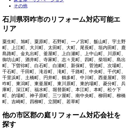
その他
石川県羽咋市
のリフォーム対応可能エ
リア
粟生町
、
旭町
、
粟原町
、
石野町
、
一ノ宮町
、
飯山町
、
宇土野
町
、
上江町
、
大川町
、
太田町
、
大町
、
尾長町
、
垣内田町
、
鹿
島路町
、
金丸出町
、
釜屋町
、
上白瀬町
、
上中山町
、
川原町
、
御坊山町
、
酒井町
、
寺家町
、
志々見町
、
四町
、
柴垣町
、
島出
町
、
下曽祢町
、
白石町
、
白瀬町
、
新保町
、
菅池町
、
次場町
、
千石町
、
千田町
、
滝谷町
、
滝町
、
千路町
、
中央町
、
千代町
、
千里浜町
、
土橋町
、
円井町
、
鶴多町
、
中川町
、
西釜屋町
、
羽
咋町
、
東潟町
、
東釜屋町
、
東川原町
、
東的場町
、
菱分町
、
兵
庫町
、
深江町
、
福水町
、
堀替新町
、
本江町
、
本町
、
松ケ下
町
、
的場町
、
神子原町
、
三ツ屋町
、
南中央町
、
柳田町
、
柳橋
町
、
吉崎町
、
四柳町
、
立開町
、
若草町
他
の市区郡の
庭リフォーム
対応会社を
探す