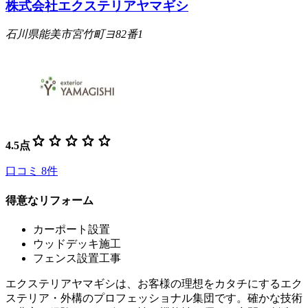
株式会社エクステリアヤマギシ
石川県能美市宮竹町ヨ82番1
star
star
star
star
star
4.5
点
口コミ
8
件
得意なリフォーム
カーポート設置
ウッドデッキ施工
フェンス設置工事
エクステリアヤマギシは、お客様の理想をカタチにするエク
ステリア・外構のプロフェッショナル集団です。確かな技術