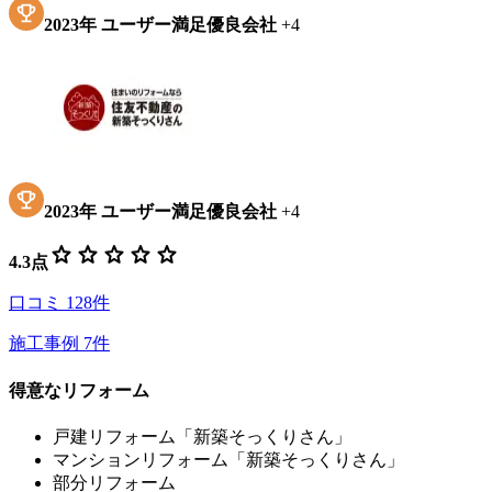
2023
年
ユーザー満足優良会社
+
4
2023
年
ユーザー満足優良会社
+
4
star
star
star
star
star
4.3
点
口コミ
128
件
施工事例
7
件
得意なリフォーム
戸建リフォーム「新築そっくりさん」
マンションリフォーム「新築そっくりさん」
部分リフォーム