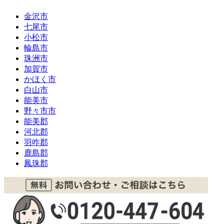
金沢市
七尾市
小松市
輪島市
珠洲市
加賀市
かほく市
白山市
能美市
野々市市
能美郡
河北郡
羽咋郡
鹿島郡
鳳珠郡