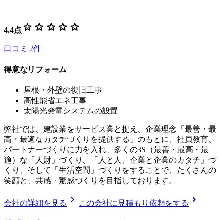
star
star
star
star
star
4.4
点
口コミ
2
件
得意なリフォーム
屋根・外壁の復旧工事
高性能省エネ工事
太陽光発電システムの設置
弊社では、建設業をサービス業と捉え、企業理念「最善・最
高・最適なカタチづくりを提供する」のもとに、社員教育、
パートナーづくりに力を入れ、多くの3S（最善・最高・最
適）な「人財」づくり、「人と人、企業と企業のカタチ」づ
くり、そして「生活空間」づくりをすることで、たくさんの
笑顔と、共感・驚感づくりを目指しております。
chevron_right
chevron_right
会社の詳細を見る
この会社に見積もり依頼をする