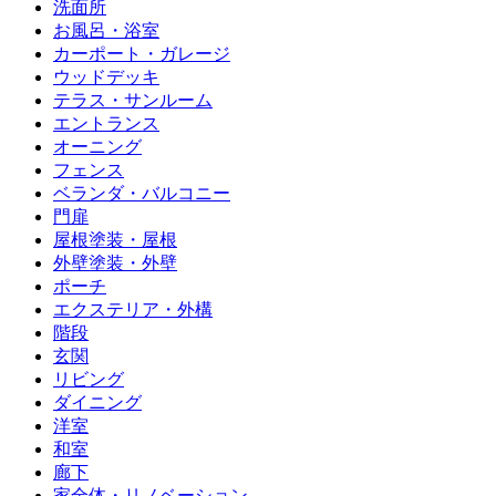
洗面所
お風呂・浴室
カーポート・ガレージ
ウッドデッキ
テラス・サンルーム
エントランス
オーニング
フェンス
ベランダ・バルコニー
門扉
屋根塗装・屋根
外壁塗装・外壁
ポーチ
エクステリア・外構
階段
玄関
リビング
ダイニング
洋室
和室
廊下
家全体・リノベーション