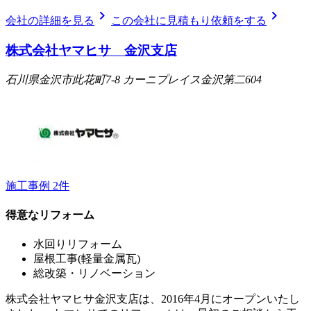
chevron_right
chevron_right
会社の詳細を見る
この会社に見積もり依頼をする
株式会社ヤマヒサ 金沢支店
石川県金沢市此花町7-8 カーニプレイス金沢第二604
施工事例
2
件
得意なリフォーム
水回りリフォーム
屋根工事(軽量金属瓦)
総改築・リノベーション
株式会社ヤマヒサ金沢支店は、2016年4月にオープンいたし