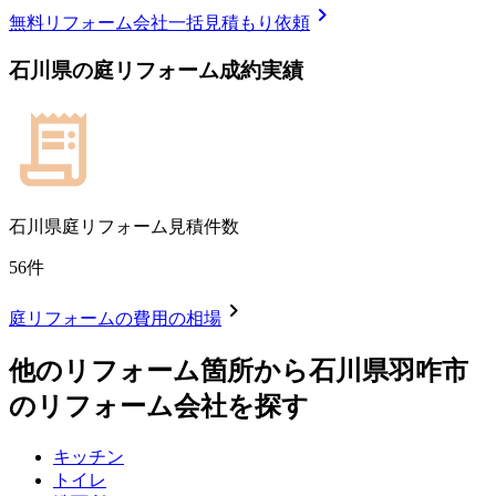
chevron_right
無料
リフォーム会社一括見積もり依頼
石川県
の
庭リフォーム
成約実績
石川県
庭リフォーム見積件数
56
件
chevron_right
庭リフォーム
の費用の相場
他のリフォーム箇所から
石川県羽咋市
のリフォーム会社を探す
キッチン
トイレ