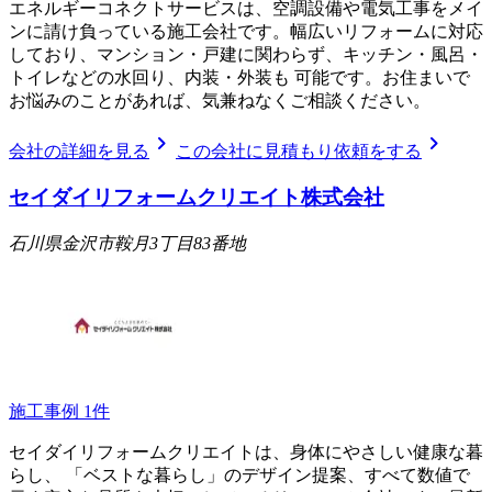
エネルギーコネクトサービスは、空調設備や電気工事をメイ
ンに請け負っている施工会社です。幅広いリフォームに対応
しており、マンション・戸建に関わらず、キッチン・風呂・
トイレなどの水回り、内装・外装も 可能です。お住まいで
お悩みのことがあれば、気兼ねなくご相談ください。
chevron_right
chevron_right
会社の詳細を見る
この会社に見積もり依頼をする
セイダイリフォームクリエイト株式会社
石川県金沢市鞍月3丁目83番地
施工事例
1
件
セイダイリフォームクリエイトは、身体にやさしい健康な暮
らし、 「ベストな暮らし」のデザイン提案、すべて数値で