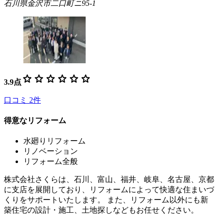
石川県金沢市二口町ニ95-1
star
star
star
star
star
star
3.9
点
口コミ
2
件
得意なリフォーム
水廻りリフォーム
リノベーション
リフォーム全般
株式会社さくらは、石川、富山、福井、岐阜、名古屋、京都
に支店を展開しており、リフォームによって快適な住まいづ
くりをサポートいたします。 また、リフォーム以外にも新
築住宅の設計・施工、土地探しなどもお任せください。