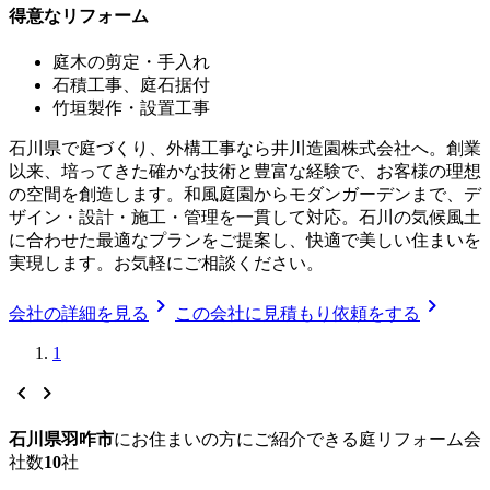
得意なリフォーム
庭木の剪定・手入れ
石積工事、庭石据付
竹垣製作・設置工事
石川県で庭づくり、外構工事なら井川造園株式会社へ。創業
以来、培ってきた確かな技術と豊富な経験で、お客様の理想
の空間を創造します。和風庭園からモダンガーデンまで、デ
ザイン・設計・施工・管理を一貫して対応。石川の気候風土
に合わせた最適なプランをご提案し、快適で美しい住まいを
実現します。お気軽にご相談ください。
chevron_right
chevron_right
会社の詳細を見る
この会社に見積もり依頼をする
1
chevron_left
chevron_right
石川県羽咋市
に
お住まいの方にご紹介できる
庭リフォーム
会
社数
10
社