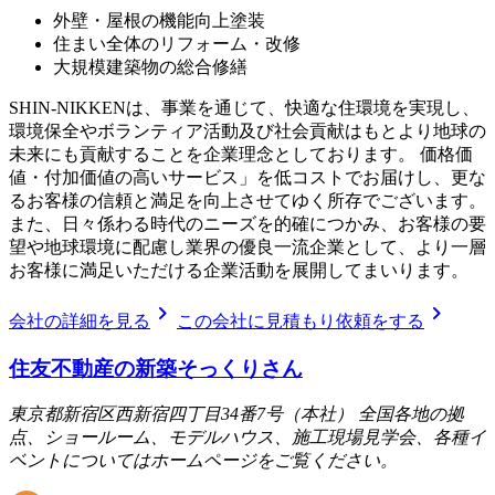
外壁・屋根の機能向上塗装
住まい全体のリフォーム・改修
大規模建築物の総合修繕
SHIN-NIKKENは、事業を通じて、快適な住環境を実現し、
環境保全やボランティア活動及び社会貢献はもとより地球の
未来にも貢献することを企業理念としております。 価格価
値・付加価値の高いサービス」を低コストでお届けし、更な
るお客様の信頼と満足を向上させてゆく所存でございます。
また、日々係わる時代のニーズを的確につかみ、お客様の要
望や地球環境に配慮し業界の優良一流企業として、より一層
お客様に満足いただける企業活動を展開してまいります。
chevron_right
chevron_right
会社の詳細を見る
この会社に見積もり依頼をする
住友不動産の新築そっくりさん
東京都新宿区西新宿四丁目34番7号（本社） 全国各地の拠
点、ショールーム、モデルハウス、施工現場見学会、各種イ
ベントについてはホームページをご覧ください。