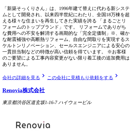
「新築そっくりさん」は、1996年建て替えに代わる新システ
ムとして開発され、以来四半世紀にわたり、全国18万棟を超
える様々な住まいを再生してきた実績を誇る 「まるごとリ
フォームのトップブランド」です。 リフォームでありがち
な費用への不安を解消する画期的な「完全定価制」※、確か
な耐震補強や高断熱リフォーム、自由な間取りを実現するス
ケルトンリノベーション、セールスエンジニアによる安心の
一貫担当制などの特徴が高い信頼を得ています。 ※お客様
のご要望による工事内容変更がない限り着工後の追加費用は
ありません。
chevron_right
chevron_right
会社の詳細を見る
この会社に見積もり依頼をする
Renovia株式会社
東京都渋谷区道玄坂1-16-7 ハイウェービル