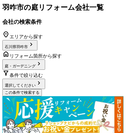
羽咋市
の
庭リフォーム
会社一覧
会社の検索条件
location_on
エリアから探す
chevron_right
石川県羽咋市
home
リフォーム箇所から探す
chevron_right
庭・ガーデニング
filter_alt
条件で絞り込む
chevron_right
選択してください
この条件で検索する