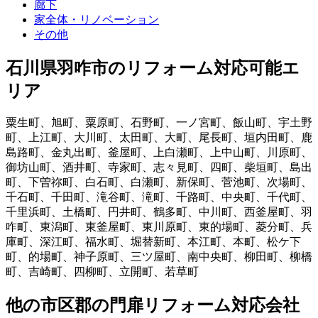
廊下
家全体・リノベーション
その他
石川県羽咋市
のリフォーム対応可能エ
リア
粟生町
、
旭町
、
粟原町
、
石野町
、
一ノ宮町
、
飯山町
、
宇土野
町
、
上江町
、
大川町
、
太田町
、
大町
、
尾長町
、
垣内田町
、
鹿
島路町
、
金丸出町
、
釜屋町
、
上白瀬町
、
上中山町
、
川原町
、
御坊山町
、
酒井町
、
寺家町
、
志々見町
、
四町
、
柴垣町
、
島出
町
、
下曽祢町
、
白石町
、
白瀬町
、
新保町
、
菅池町
、
次場町
、
千石町
、
千田町
、
滝谷町
、
滝町
、
千路町
、
中央町
、
千代町
、
千里浜町
、
土橋町
、
円井町
、
鶴多町
、
中川町
、
西釜屋町
、
羽
咋町
、
東潟町
、
東釜屋町
、
東川原町
、
東的場町
、
菱分町
、
兵
庫町
、
深江町
、
福水町
、
堀替新町
、
本江町
、
本町
、
松ケ下
町
、
的場町
、
神子原町
、
三ツ屋町
、
南中央町
、
柳田町
、
柳橋
町
、
吉崎町
、
四柳町
、
立開町
、
若草町
他
の市区郡の
門扉リフォーム
対応会社