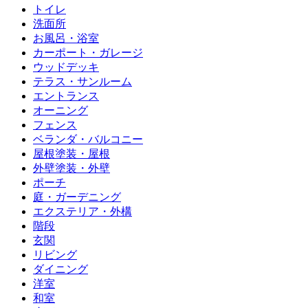
トイレ
洗面所
お風呂・浴室
カーポート・ガレージ
ウッドデッキ
テラス・サンルーム
エントランス
オーニング
フェンス
ベランダ・バルコニー
屋根塗装・屋根
外壁塗装・外壁
ポーチ
庭・ガーデニング
エクステリア・外構
階段
玄関
リビング
ダイニング
洋室
和室