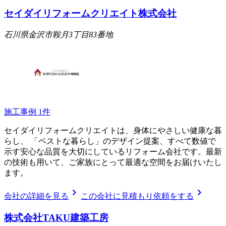
セイダイリフォームクリエイト株式会社
石川県金沢市鞍月3丁目83番地
施工事例
1
件
セイダイリフォームクリエイトは、身体にやさしい健康な暮
らし、 「ベストな暮らし」のデザイン提案、すべて数値で
示す安心な品質を大切にしているリフォーム会社です。最新
の技術も用いて、ご家族にとって最適な空間をお届けいたし
ます。
chevron_right
chevron_right
会社の詳細を見る
この会社に見積もり依頼をする
株式会社TAKU建築工房