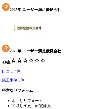
2025
年
ユーザー満足優良会社
2025
年
ユーザー満足優良会社
star
star
star
star
star
star
4.6
点
口コミ
4
件
施工事例
5
件
得意なリフォーム
水回りリフォーム
間取り変更・耐震補強