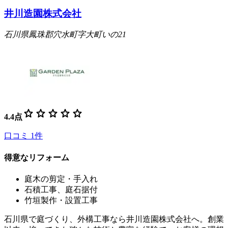
井川造園株式会社
石川県鳳珠郡穴水町字大町いの21
star
star
star
star
star
4.4
点
口コミ
1
件
得意なリフォーム
庭木の剪定・手入れ
石積工事、庭石据付
竹垣製作・設置工事
石川県で庭づくり、外構工事なら井川造園株式会社へ。創業