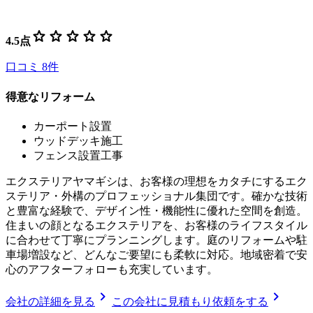
star
star
star
star
star
4.5
点
口コミ
8
件
得意なリフォーム
カーポート設置
ウッドデッキ施工
フェンス設置工事
エクステリアヤマギシは、お客様の理想をカタチにするエク
ステリア・外構のプロフェッショナル集団です。確かな技術
と豊富な経験で、デザイン性・機能性に優れた空間を創造。
住まいの顔となるエクステリアを、お客様のライフスタイル
に合わせて丁寧にプランニングします。庭のリフォームや駐
車場増設など、どんなご要望にも柔軟に対応。地域密着で安
心のアフターフォローも充実しています。
chevron_right
chevron_right
会社の詳細を見る
この会社に見積もり依頼をする