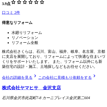
star
star
star
star
star
star
3.9
点
口コミ
2
件
得意なリフォーム
水廻りリフォーム
リノベーション
リフォーム全般
株式会社さくらは、石川、富山、福井、岐阜、名古屋、京都
に支店を展開しており、リフォームによって快適な住まいづ
くりをサポートいたします。 また、リフォーム以外にも新
築住宅の設計・施工、土地探しなどもお任せください。
chevron_right
chevron_right
会社の詳細を見る
この会社に見積もり依頼をする
株式会社ヤマヒサ 金沢支店
石川県金沢市此花町7-8 カーニプレイス金沢第二604