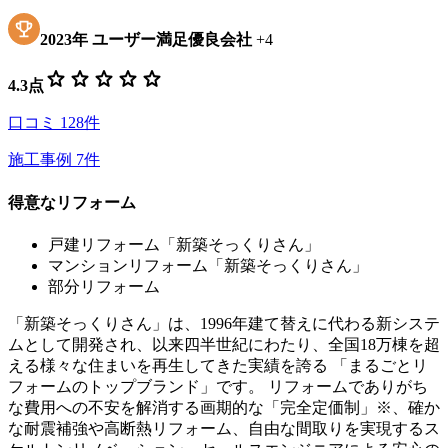
2023
年
ユーザー満足優良会社
+
4
star
star
star
star
star
4.3
点
口コミ
128
件
施工事例
7
件
得意なリフォーム
戸建リフォーム「新築そっくりさん」
マンションリフォーム「新築そっくりさん」
部分リフォーム
「新築そっくりさん」は、1996年建て替えに代わる新システ
ムとして開発され、以来四半世紀にわたり、全国18万棟を超
える様々な住まいを再生してきた実績を誇る 「まるごとリ
フォームのトップブランド」です。 リフォームでありがち
な費用への不安を解消する画期的な「完全定価制」※、確か
な耐震補強や高断熱リフォーム、自由な間取りを実現するス