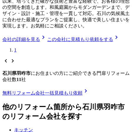
以来、培ってきた確かな技術と豊富な経験で、お客様の理想
の空間を創造します。和風庭園からモダンガーデンまで、デ
ザイン・設計・施工・管理を一貫して対応。石川の気候風土
に合わせた最適なプランをご提案し、快適で美しい住まいを
実現します。お気軽にご相談ください。
chevron_right
chevron_right
会社の詳細を見る
この会社に見積もり依頼をする
1
chevron_left
chevron_right
石川県羽咋市
に
お住まいの方にご紹介できる
門扉リフォーム
会社数
11
社
chevron_right
無料
リフォーム会社一括見積もり依頼
他のリフォーム箇所から
石川県羽咋市
のリフォーム会社を探す
キッチン