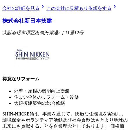
chevron_right
chevron_right
会社の詳細を見る
この会社に見積もり依頼をする
株式会社新日本技建
大阪府堺市堺区出島海岸通2丁11番12号
得意なリフォーム
外壁・屋根の機能向上塗装
住まい全体のリフォーム・改修
大規模建築物の総合修繕
SHIN-NIKKENは、事業を通じて、快適な住環境を実現し、
環境保全やボランティア活動及び社会貢献はもとより地球の
未来にも貢献することを企業理念としております。 価格価