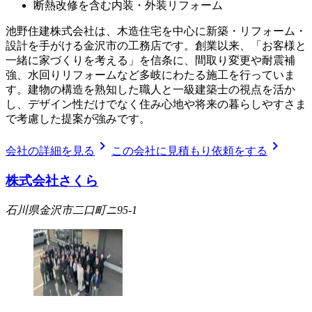
断熱改修を含む内装・外装リフォーム
池野住建株式会社は、木造住宅を中心に新築・リフォーム・
設計を手がける金沢市の工務店です。創業以来、「お客様と
一緒に家づくりを考える」を信条に、間取り変更や耐震補
強、水回りリフォームなど多岐にわたる施工を行っていま
す。建物の構造を熟知した職人と一級建築士の視点を活か
し、デザイン性だけでなく住み心地や将来の暮らしやすさま
で考慮した提案が強みです。
chevron_right
chevron_right
会社の詳細を見る
この会社に見積もり依頼をする
株式会社さくら
石川県金沢市二口町ニ95-1