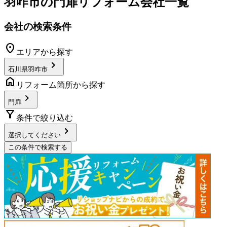
羽咋市
の
門扉リフォーム
会社一覧
会社の検索条件
location_on
エリアから探す
chevron_right
石川県羽咋市
home
リフォーム箇所から探す
chevron_right
門扉
filter_alt
条件で絞り込む
chevron_right
選択してください
この条件で検索する