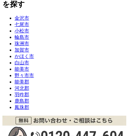
を探す
金沢市
七尾市
小松市
輪島市
珠洲市
加賀市
かほく市
白山市
能美市
野々市市
能美郡
河北郡
羽咋郡
鹿島郡
鳳珠郡