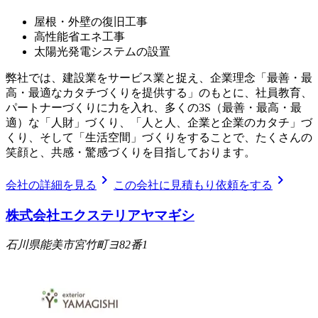
屋根・外壁の復旧工事
高性能省エネ工事
太陽光発電システムの設置
弊社では、建設業をサービス業と捉え、企業理念「最善・最
高・最適なカタチづくりを提供する」のもとに、社員教育、
パートナーづくりに力を入れ、多くの3S（最善・最高・最
適）な「人財」づくり、「人と人、企業と企業のカタチ」づ
くり、そして「生活空間」づくりをすることで、たくさんの
笑顔と、共感・驚感づくりを目指しております。
chevron_right
chevron_right
会社の詳細を見る
この会社に見積もり依頼をする
株式会社エクステリアヤマギシ
石川県能美市宮竹町ヨ82番1