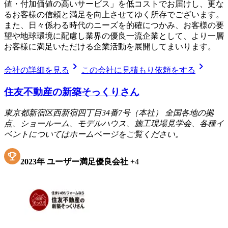
値・付加価値の高いサービス」を低コストでお届けし、更な
るお客様の信頼と満足を向上させてゆく所存でございます。
また、日々係わる時代のニーズを的確につかみ、お客様の要
望や地球環境に配慮し業界の優良一流企業として、より一層
お客様に満足いただける企業活動を展開してまいります。
chevron_right
chevron_right
会社の詳細を見る
この会社に見積もり依頼をする
住友不動産の新築そっくりさん
東京都新宿区西新宿四丁目34番7号（本社） 全国各地の拠
点、ショールーム、モデルハウス、施工現場見学会、各種イ
ベントについてはホームページをご覧ください。
2023
年
ユーザー満足優良会社
+
4