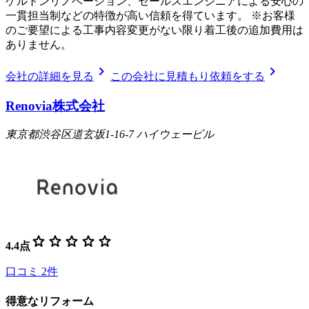
ケルトンリノベーション、セールスエンジニアによる安心の
一貫担当制などの特徴が高い信頼を得ています。 ※お客様
のご要望による工事内容変更がない限り着工後の追加費用は
ありません。
chevron_right
chevron_right
会社の詳細を見る
この会社に見積もり依頼をする
Renovia株式会社
東京都渋谷区道玄坂1-16-7 ハイウェービル
star
star
star
star
star
4.4
点
口コミ
2
件
得意なリフォーム