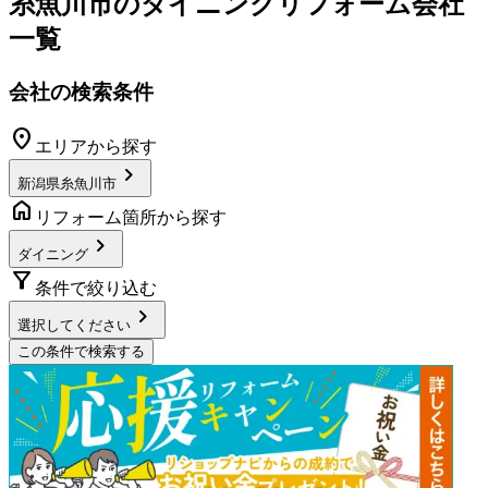
糸魚川市
の
ダイニングリフォーム
会社
一覧
会社の検索条件
location_on
エリアから探す
chevron_right
新潟県糸魚川市
home
リフォーム箇所から探す
chevron_right
ダイニング
filter_alt
条件で絞り込む
chevron_right
選択してください
この条件で検索する