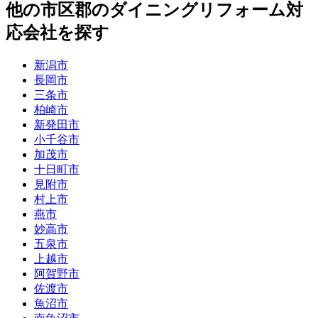
他
の市区郡の
ダイニングリフォーム
対
応会社を探す
新潟市
長岡市
三条市
柏崎市
新発田市
小千谷市
加茂市
十日町市
見附市
村上市
燕市
妙高市
五泉市
上越市
阿賀野市
佐渡市
魚沼市