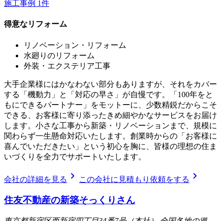
施工事例
1
件
得意なリフォーム
リノベーション・リフォーム
水廻りのリフォーム
外装・エクステリア工事
大手企業様にはかなわない部分もありますが、それをカバー
する「機動力」と「対応の早さ」が自慢です。「100年をと
もにできるパートナー」をモットーに、少数精鋭だからこそ
できる、お客様に寄り添ったきめ細やかなサービスをお届け
します。小さな工事から新築・リノベーションまで、規模に
関わらず一生懸命対応いたします。創業時からの「お客様に
喜んでいただきたい」という初心を胸に、皆様の理想の住ま
いづくりを全力でサポートいたします。
chevron_right
chevron_right
会社の詳細を見る
この会社に見積もり依頼をする
住友不動産の新築そっくりさん
東京都新宿区西新宿四丁目34番7号（本社） 全国各地の拠