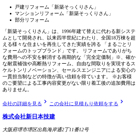
戸建リフォーム「新築そっくりさん」
マンションリフォーム「新築そっくりさん」
部分リフォーム
「新築そっくりさん」は、1996年建て替えに代わる新システ
ムとして開発され、以来四半世紀にわたり、全国18万棟を超
える様々な住まいを再生してきた実績を誇る 「まるごとリ
フォームのトップブランド」です。 リフォームでありがち
な費用への不安を解消する画期的な「完全定価制」※、確か
な耐震補強や高断熱リフォーム、自由な間取りを実現するス
ケルトンリノベーション、セールスエンジニアによる安心の
一貫担当制などの特徴が高い信頼を得ています。 ※お客様
のご要望による工事内容変更がない限り着工後の追加費用は
ありません。
chevron_right
chevron_right
会社の詳細を見る
この会社に見積もり依頼をする
株式会社新日本技建
大阪府堺市堺区出島海岸通2丁11番12号