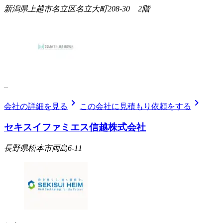
新潟県上越市名立区名立大町208-30 2階
_
chevron_right
chevron_right
会社の詳細を見る
この会社に見積もり依頼をする
セキスイファミエス信越株式会社
長野県松本市両島6-11