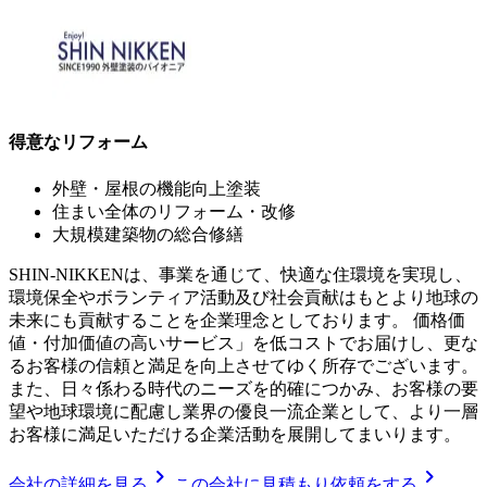
得意なリフォーム
外壁・屋根の機能向上塗装
住まい全体のリフォーム・改修
大規模建築物の総合修繕
SHIN-NIKKENは、事業を通じて、快適な住環境を実現し、
環境保全やボランティア活動及び社会貢献はもとより地球の
未来にも貢献することを企業理念としております。 価格価
値・付加価値の高いサービス」を低コストでお届けし、更な
るお客様の信頼と満足を向上させてゆく所存でございます。
また、日々係わる時代のニーズを的確につかみ、お客様の要
望や地球環境に配慮し業界の優良一流企業として、より一層
お客様に満足いただける企業活動を展開してまいります。
chevron_right
chevron_right
会社の詳細を見る
この会社に見積もり依頼をする