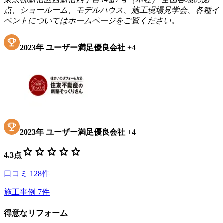
点、ショールーム、モデルハウス、施工現場見学会、各種イ
ベントについてはホームページをご覧ください。
2023
年
ユーザー満足優良会社
+
4
2023
年
ユーザー満足優良会社
+
4
star
star
star
star
star
4.3
点
口コミ
128
件
施工事例
7
件
得意なリフォーム