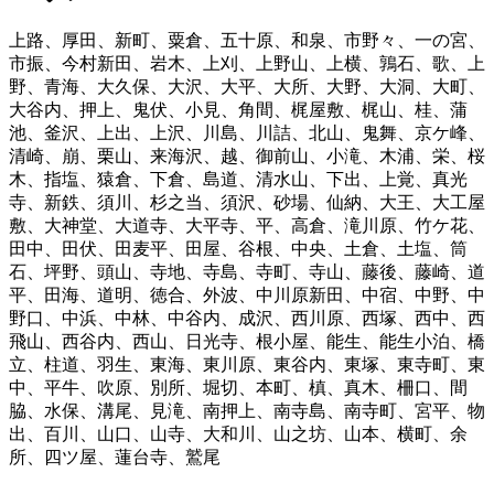
上路
、
厚田
、
新町
、
粟倉
、
五十原
、
和泉
、
市野々
、
一の宮
、
市振
、
今村新田
、
岩木
、
上刈
、
上野山
、
上横
、
鶉石
、
歌
、
上
野
、
青海
、
大久保
、
大沢
、
大平
、
大所
、
大野
、
大洞
、
大町
、
大谷内
、
押上
、
鬼伏
、
小見
、
角間
、
梶屋敷
、
梶山
、
桂
、
蒲
池
、
釜沢
、
上出
、
上沢
、
川島
、
川詰
、
北山
、
鬼舞
、
京ケ峰
、
清崎
、
崩
、
栗山
、
来海沢
、
越
、
御前山
、
小滝
、
木浦
、
栄
、
桜
木
、
指塩
、
猿倉
、
下倉
、
島道
、
清水山
、
下出
、
上覚
、
真光
寺
、
新鉄
、
須川
、
杉之当
、
須沢
、
砂場
、
仙納
、
大王
、
大工屋
敷
、
大神堂
、
大道寺
、
大平寺
、
平
、
高倉
、
滝川原
、
竹ケ花
、
田中
、
田伏
、
田麦平
、
田屋
、
谷根
、
中央
、
土倉
、
土塩
、
筒
石
、
坪野
、
頭山
、
寺地
、
寺島
、
寺町
、
寺山
、
藤後
、
藤崎
、
道
平
、
田海
、
道明
、
徳合
、
外波
、
中川原新田
、
中宿
、
中野
、
中
野口
、
中浜
、
中林
、
中谷内
、
成沢
、
西川原
、
西塚
、
西中
、
西
飛山
、
西谷内
、
西山
、
日光寺
、
根小屋
、
能生
、
能生小泊
、
橋
立
、
柱道
、
羽生
、
東海
、
東川原
、
東谷内
、
東塚
、
東寺町
、
東
中
、
平牛
、
吹原
、
別所
、
堀切
、
本町
、
槙
、
真木
、
柵口
、
間
脇
、
水保
、
溝尾
、
見滝
、
南押上
、
南寺島
、
南寺町
、
宮平
、
物
出
、
百川
、
山口
、
山寺
、
大和川
、
山之坊
、
山本
、
横町
、
余
所
、
四ツ屋
、
蓮台寺
、
鷲尾