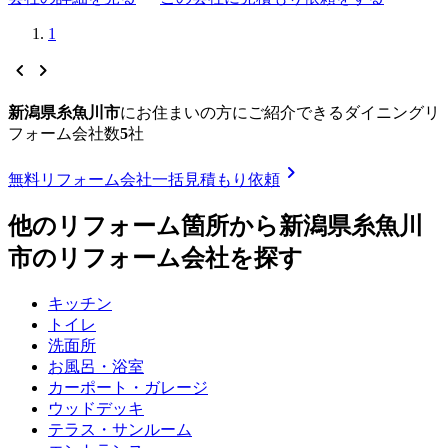
1
chevron_left
chevron_right
新潟県糸魚川市
に
お住まいの方にご紹介できる
ダイニングリ
フォーム
会社数
5
社
chevron_right
無料
リフォーム会社一括見積もり依頼
他のリフォーム箇所から
新潟県糸魚川
市
のリフォーム会社を探す
キッチン
トイレ
洗面所
お風呂・浴室
カーポート・ガレージ
ウッドデッキ
テラス・サンルーム