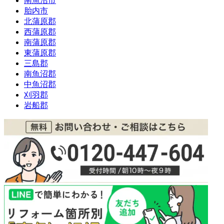
南魚沼市
胎内市
北蒲原郡
西蒲原郡
南蒲原郡
東蒲原郡
三島郡
南魚沼郡
中魚沼郡
刈羽郡
岩船郡