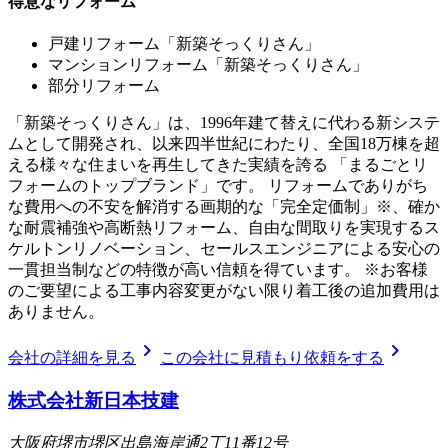
得意なリフォーム
戸建リフォーム「新築そっくりさん」
マンションリフォーム「新築そっくりさん」
部分リフォーム
「新築そっくりさん」は、1996年建て替えに代わる新システ
ムとして開発され、以来四半世紀にわたり、全国18万棟を超
える様々な住まいを再生してきた実績を誇る 「まるごとリ
フォームのトップブランド」です。 リフォームでありがち
な費用への不安を解消する画期的な「完全定価制」※、確か
な耐震補強や高断熱リフォーム、自由な間取りを実現するス
ケルトンリノベーション、セールスエンジニアによる安心の
一貫担当制などの特徴が高い信頼を得ています。 ※お客様
のご要望による工事内容変更がない限り着工後の追加費用は
ありません。
chevron_right
chevron_right
会社の詳細を見る
この会社に見積もり依頼をする
株式会社新日本技建
大阪府堺市堺区出島海岸通2丁11番12号