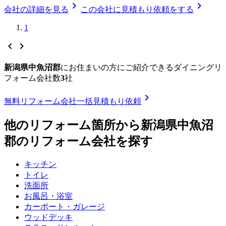
chevron_right
chevron_right
会社の詳細を見る
この会社に見積もり依頼をする
1
chevron_left
chevron_right
新潟県中魚沼郡
に
お住まいの方にご紹介できる
ダイニングリ
フォーム
会社数
3
社
chevron_right
無料
リフォーム会社一括見積もり依頼
他のリフォーム箇所から
新潟県中魚沼
郡
のリフォーム会社を探す
キッチン
トイレ
洗面所
お風呂・浴室
カーポート・ガレージ
ウッドデッキ