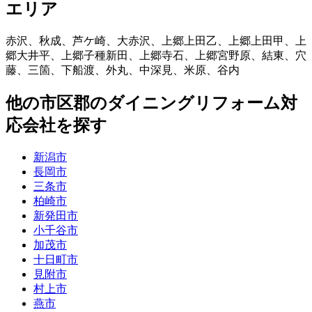
エリア
赤沢
、
秋成
、
芦ケ崎
、
大赤沢
、
上郷上田乙
、
上郷上田甲
、
上
郷大井平
、
上郷子種新田
、
上郷寺石
、
上郷宮野原
、
結東
、
穴
藤
、
三箇
、
下船渡
、
外丸
、
中深見
、
米原
、
谷内
他
の市区郡の
ダイニングリフォーム
対
応会社を探す
新潟市
長岡市
三条市
柏崎市
新発田市
小千谷市
加茂市
十日町市
見附市
村上市
燕市