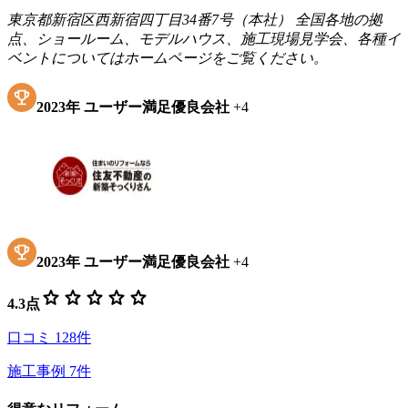
東京都新宿区西新宿四丁目34番7号（本社） 全国各地の拠
点、ショールーム、モデルハウス、施工現場見学会、各種イ
ベントについてはホームページをご覧ください。
2023
年
ユーザー満足優良会社
+
4
2023
年
ユーザー満足優良会社
+
4
star
star
star
star
star
4.3
点
口コミ
128
件
施工事例
7
件