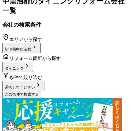
中魚沼郡
の
ダイニングリフォーム
会社
一覧
会社の検索条件
location_on
エリアから探す
chevron_right
新潟県中魚沼郡
home
リフォーム箇所から探す
chevron_right
ダイニング
filter_alt
条件で絞り込む
chevron_right
選択してください
この条件で検索する