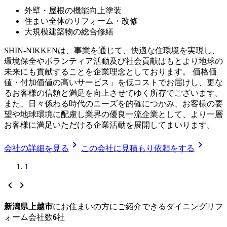
外壁・屋根の機能向上塗装
住まい全体のリフォーム・改修
大規模建築物の総合修繕
SHIN-NIKKENは、事業を通じて、快適な住環境を実現し、
環境保全やボランティア活動及び社会貢献はもとより地球の
未来にも貢献することを企業理念としております。 価格価
値・付加価値の高いサービス」を低コストでお届けし、更な
るお客様の信頼と満足を向上させてゆく所存でございます。
また、日々係わる時代のニーズを的確につかみ、お客様の要
望や地球環境に配慮し業界の優良一流企業として、より一層
お客様に満足いただける企業活動を展開してまいります。
chevron_right
chevron_right
会社の詳細を見る
この会社に見積もり依頼をする
1
chevron_left
chevron_right
新潟県上越市
に
お住まいの方にご紹介できる
ダイニングリフ
ォーム
会社数
6
社