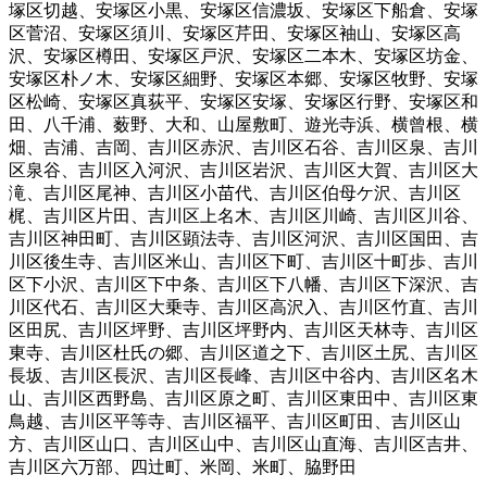
塚区切越
、
安塚区小黒
、
安塚区信濃坂
、
安塚区下船倉
、
安塚
区菅沼
、
安塚区須川
、
安塚区芹田
、
安塚区袖山
、
安塚区高
沢
、
安塚区樽田
、
安塚区戸沢
、
安塚区二本木
、
安塚区坊金
、
安塚区朴ノ木
、
安塚区細野
、
安塚区本郷
、
安塚区牧野
、
安塚
区松崎
、
安塚区真荻平
、
安塚区安塚
、
安塚区行野
、
安塚区和
田
、
八千浦
、
薮野
、
大和
、
山屋敷町
、
遊光寺浜
、
横曾根
、
横
畑
、
吉浦
、
吉岡
、
吉川区赤沢
、
吉川区石谷
、
吉川区泉
、
吉川
区泉谷
、
吉川区入河沢
、
吉川区岩沢
、
吉川区大賀
、
吉川区大
滝
、
吉川区尾神
、
吉川区小苗代
、
吉川区伯母ケ沢
、
吉川区
梶
、
吉川区片田
、
吉川区上名木
、
吉川区川崎
、
吉川区川谷
、
吉川区神田町
、
吉川区顕法寺
、
吉川区河沢
、
吉川区国田
、
吉
川区後生寺
、
吉川区米山
、
吉川区下町
、
吉川区十町歩
、
吉川
区下小沢
、
吉川区下中条
、
吉川区下八幡
、
吉川区下深沢
、
吉
川区代石
、
吉川区大乗寺
、
吉川区高沢入
、
吉川区竹直
、
吉川
区田尻
、
吉川区坪野
、
吉川区坪野内
、
吉川区天林寺
、
吉川区
東寺
、
吉川区杜氏の郷
、
吉川区道之下
、
吉川区土尻
、
吉川区
長坂
、
吉川区長沢
、
吉川区長峰
、
吉川区中谷内
、
吉川区名木
山
、
吉川区西野島
、
吉川区原之町
、
吉川区東田中
、
吉川区東
鳥越
、
吉川区平等寺
、
吉川区福平
、
吉川区町田
、
吉川区山
方
、
吉川区山口
、
吉川区山中
、
吉川区山直海
、
吉川区吉井
、
吉川区六万部
、
四辻町
、
米岡
、
米町
、
脇野田