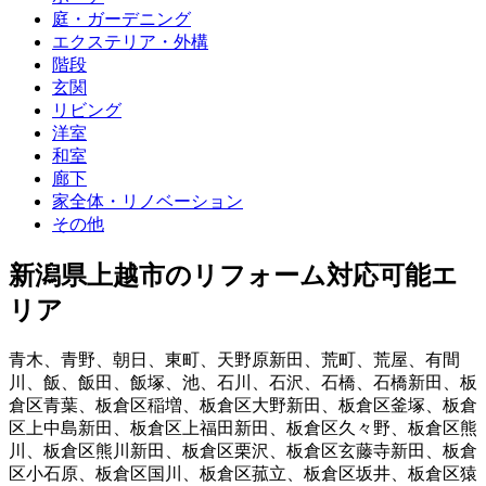
庭・ガーデニング
エクステリア・外構
階段
玄関
リビング
洋室
和室
廊下
家全体・リノベーション
その他
新潟県上越市
のリフォーム対応可能エ
リア
青木
、
青野
、
朝日
、
東町
、
天野原新田
、
荒町
、
荒屋
、
有間
川
、
飯
、
飯田
、
飯塚
、
池
、
石川
、
石沢
、
石橋
、
石橋新田
、
板
倉区青葉
、
板倉区稲増
、
板倉区大野新田
、
板倉区釜塚
、
板倉
区上中島新田
、
板倉区上福田新田
、
板倉区久々野
、
板倉区熊
川
、
板倉区熊川新田
、
板倉区栗沢
、
板倉区玄藤寺新田
、
板倉
区小石原
、
板倉区国川
、
板倉区菰立
、
板倉区坂井
、
板倉区猿