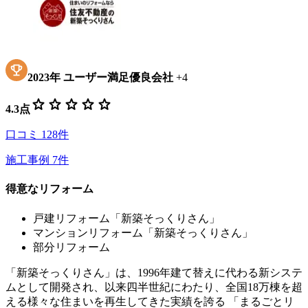
2023
年
ユーザー満足優良会社
+
4
star
star
star
star
star
4.3
点
口コミ
128
件
施工事例
7
件
得意なリフォーム
戸建リフォーム「新築そっくりさん」
マンションリフォーム「新築そっくりさん」
部分リフォーム
「新築そっくりさん」は、1996年建て替えに代わる新システ
ムとして開発され、以来四半世紀にわたり、全国18万棟を超
える様々な住まいを再生してきた実績を誇る 「まるごとリ