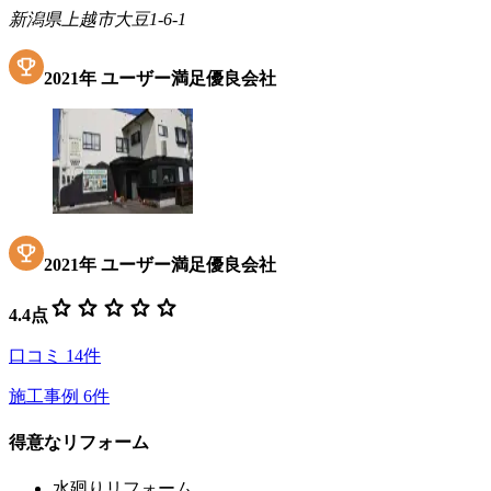
新潟県上越市大豆1-6-1
2021
年
ユーザー満足優良会社
2021
年
ユーザー満足優良会社
star
star
star
star
star
4.4
点
口コミ
14
件
施工事例
6
件
得意なリフォーム
水廻りリフォーム