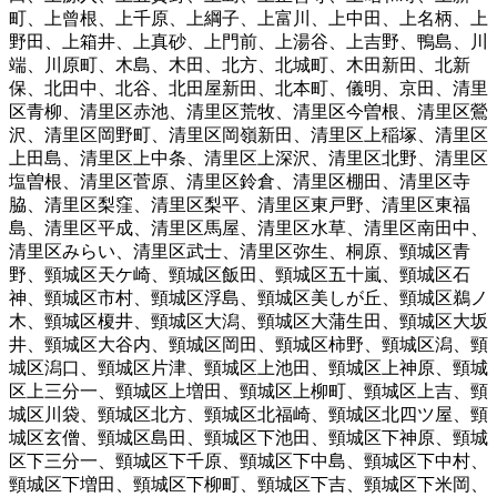
町
、
上曾根
、
上千原
、
上綱子
、
上富川
、
上中田
、
上名柄
、
上
野田
、
上箱井
、
上真砂
、
上門前
、
上湯谷
、
上吉野
、
鴨島
、
川
端
、
川原町
、
木島
、
木田
、
北方
、
北城町
、
木田新田
、
北新
保
、
北田中
、
北谷
、
北田屋新田
、
北本町
、
儀明
、
京田
、
清里
区青柳
、
清里区赤池
、
清里区荒牧
、
清里区今曽根
、
清里区鶯
沢
、
清里区岡野町
、
清里区岡嶺新田
、
清里区上稲塚
、
清里区
上田島
、
清里区上中条
、
清里区上深沢
、
清里区北野
、
清里区
塩曽根
、
清里区菅原
、
清里区鈴倉
、
清里区棚田
、
清里区寺
脇
、
清里区梨窪
、
清里区梨平
、
清里区東戸野
、
清里区東福
島
、
清里区平成
、
清里区馬屋
、
清里区水草
、
清里区南田中
、
清里区みらい
、
清里区武士
、
清里区弥生
、
桐原
、
頸城区青
野
、
頸城区天ケ崎
、
頸城区飯田
、
頸城区五十嵐
、
頸城区石
神
、
頸城区市村
、
頸城区浮島
、
頸城区美しが丘
、
頸城区鵜ノ
木
、
頸城区榎井
、
頸城区大潟
、
頸城区大蒲生田
、
頸城区大坂
井
、
頸城区大谷内
、
頸城区岡田
、
頸城区柿野
、
頸城区潟
、
頸
城区潟口
、
頸城区片津
、
頸城区上池田
、
頸城区上神原
、
頸城
区上三分一
、
頸城区上増田
、
頸城区上柳町
、
頸城区上吉
、
頸
城区川袋
、
頸城区北方
、
頸城区北福崎
、
頸城区北四ツ屋
、
頸
城区玄僧
、
頸城区島田
、
頸城区下池田
、
頸城区下神原
、
頸城
区下三分一
、
頸城区下千原
、
頸城区下中島
、
頸城区下中村
、
頸城区下増田
、
頸城区下柳町
、
頸城区下吉
、
頸城区下米岡
、