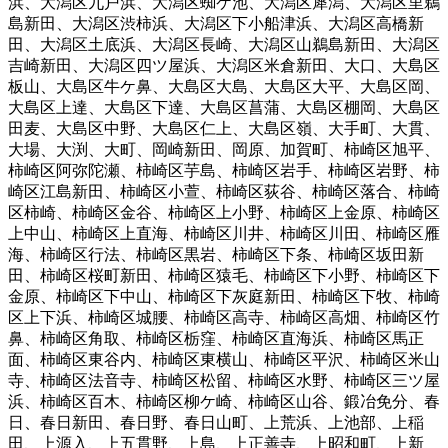
浜
、
大潟区九戸浜
、
大潟区蜘ケ池
、
大潟区犀潟
、
大潟区里鵜
島新田
、
大潟区渋柿浜
、
大潟区下小船津浜
、
大潟区高橋新
田
、
大潟区土底浜
、
大潟区長崎
、
大潟区山鵜島新田
、
大潟区
吉崎新田
、
大潟区四ツ屋浜
、
大潟区米倉新田
、
大口
、
大島区
板山
、
大島区牛ケ鼻
、
大島区大島
、
大島区大平
、
大島区岡
、
大島区上達
、
大島区下達
、
大島区菖蒲
、
大島区棚岡
、
大島区
田麦
、
大島区中野
、
大島区仁上
、
大島区嶺
、
大手町
、
大貫
、
大場
、
大渕
、
大町
、
岡崎新田
、
岡原
、
加賀町
、
柿崎区旭平
、
柿崎区阿弥陀瀬
、
柿崎区芋島
、
柿崎区岩手
、
柿崎区岩野
、
柿
崎区江島新田
、
柿崎区小萱
、
柿崎区荻谷
、
柿崎区落合
、
柿崎
区柿崎
、
柿崎区金谷
、
柿崎区上小野
、
柿崎区上金原
、
柿崎区
上中山
、
柿崎区上直海
、
柿崎区川井
、
柿崎区川田
、
柿崎区雁
海
、
柿崎区行法
、
柿崎区黒岩
、
柿崎区下条
、
柿崎区坂田新
田
、
柿崎区桜町新田
、
柿崎区猿毛
、
柿崎区下小野
、
柿崎区下
金原
、
柿崎区下中山
、
柿崎区下灰庭新田
、
柿崎区下牧
、
柿崎
区上下浜
、
柿崎区城腰
、
柿崎区高寺
、
柿崎区高畑
、
柿崎区竹
鼻
、
柿崎区角取
、
柿崎区栃窪
、
柿崎区直海浜
、
柿崎区馬正
面
、
柿崎区東谷内
、
柿崎区東横山
、
柿崎区平沢
、
柿崎区米山
寺
、
柿崎区法音寺
、
柿崎区松留
、
柿崎区水野
、
柿崎区三ツ屋
浜
、
柿崎区百木
、
柿崎区柳ケ崎
、
柿崎区山谷
、
鍛冶免分
、
春
日
、
春日新田
、
春日野
、
春日山町
、
上荒浜
、
上池部
、
上稲
田
、
上源入
、
上五貫野
、
上島
、
上正善寺
、
上昭和町
、
上新