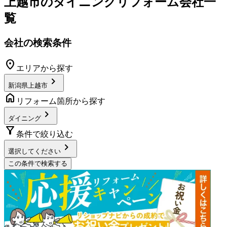
上越市
の
ダイニングリフォーム
会社一
覧
会社の検索条件
location_on
エリアから探す
chevron_right
新潟県上越市
home
リフォーム箇所から探す
chevron_right
ダイニング
filter_alt
条件で絞り込む
chevron_right
選択してください
この条件で検索する