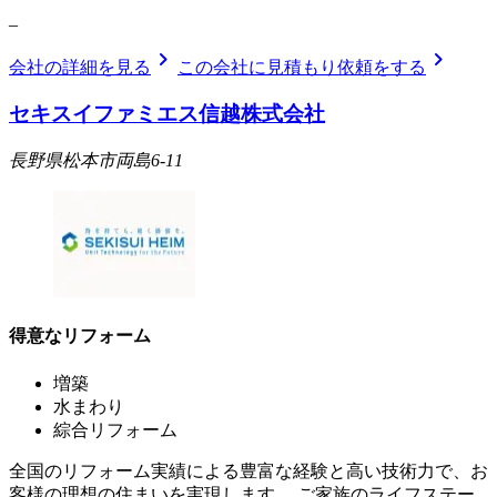
_
chevron_right
chevron_right
会社の詳細を見る
この会社に見積もり依頼をする
セキスイファミエス信越株式会社
長野県松本市両島6-11
得意なリフォーム
増築
水まわり
綜合リフォーム
全国のリフォーム実績による豊富な経験と高い技術力で、お
客様の理想の住まいを実現します。 ご家族のライフステー