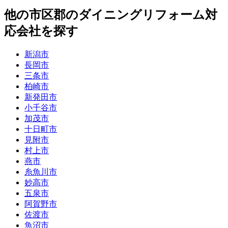
他
の市区郡の
ダイニングリフォーム
対
応会社を探す
新潟市
長岡市
三条市
柏崎市
新発田市
小千谷市
加茂市
十日町市
見附市
村上市
燕市
糸魚川市
妙高市
五泉市
阿賀野市
佐渡市
魚沼市