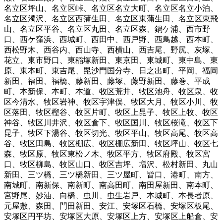
名立区坪山
、
名立区峠
、
名立区名立大町
、
名立区名立小泊
、
名立区濁沢
、
名立区西蒲生田
、
名立区東蒲生田
、
名立区東飛
山
、
名立区平谷
、
名立区丸田
、
名立区森
、
鍋ケ浦
、
西市野
口
、
西ケ窪浜
、
西城町
、
西田中
、
西戸野
、
西鳥越
、
西本町
、
西松野木
、
西谷内
、
西山寺
、
西横山
、
西吉尾
、
野尻
、
灰塚
、
花立
、
東市野口
、
東稲塚新田
、
東京田
、
東城町
、
東中島
、
東
原
、
東本町
、
東吉尾
、
毘沙門国分寺
、
日之出町
、
平岡
、
福岡
新田
、
福田
、
福橋
、
藤新田
、
藤塚
、
藤野新田
、
藤巻
、
平成
町
、
本新保
、
本町
、
本道
、
牧区荒井
、
牧区池舟
、
牧区泉
、
牧
区今清水
、
牧区岩神
、
牧区宇津俣
、
牧区大月
、
牧区小川
、
牧
区落田
、
牧区樫谷
、
牧区片町
、
牧区上昆子
、
牧区上牧
、
牧区
神谷
、
牧区川井沢
、
牧区倉下
、
牧区国川
、
牧区桜滝
、
牧区下
昆子
、
牧区下湯谷
、
牧区切光
、
牧区平山
、
牧区高尾
、
牧区高
谷
、
牧区田島
、
牧区棚広
、
牧区棚広新田
、
牧区坪山
、
牧区七
森
、
牧区原
、
牧区東松ノ木
、
牧区平方
、
牧区府殿
、
牧区宮
口
、
牧区柳島
、
牧区山口
、
牧区吉坪
、
増沢
、
松村新田
、
丸山
新田
、
三ツ橋
、
三ツ橋新田
、
三ツ屋町
、
皆口
、
港町
、
南方
、
南城町
、
南新保
、
南新町
、
南高田町
、
南田屋新田
、
南本町
、
宮野尾
、
妙油
、
向橋
、
虫川
、
虫生岩戸
、
本城町
、
本長者原
、
元屋敷
、
森田
、
門田新田
、
安江
、
安塚区石橋
、
安塚区板尾
、
安塚区円平坊
、
安塚区大原
、
安塚区上方
、
安塚区上船倉
、
安