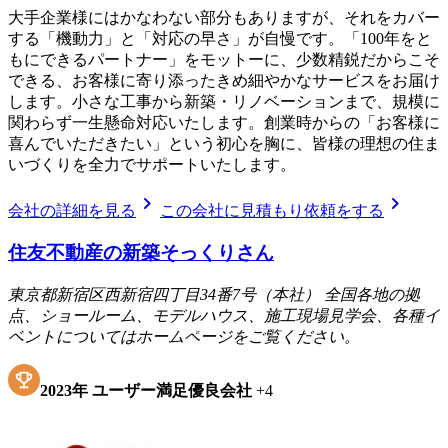
大手企業様にはかなわない部分もありますが、それをカバー
する「機動力」と「対応の早さ」が自慢です。「100年をと
もにできるパートナー」をモットーに、少数精鋭だからこそ
できる、お客様に寄り添ったきめ細やかなサービスをお届け
します。小さな工事から新築・リノベーションまで、規模に
関わらず一生懸命対応いたします。創業時からの「お客様に
喜んでいただきたい」という初心を胸に、皆様の理想の住ま
いづくりを全力でサポートいたします。
chevron_right
chevron_right
会社の詳細を見る
この会社に見積もり依頼をする
住友不動産の新築そっくりさん
東京都新宿区西新宿四丁目34番7号（本社） 全国各地の拠
点、ショールーム、モデルハウス、施工現場見学会、各種イ
ベントについてはホームページをご覧ください。
2023
年
ユーザー満足優良会社
+
4