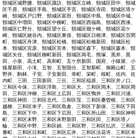
頸城区城野腰
、
頸城区諏訪
、
頸城区立崎
、
頸城区田中
、
頸城
区千原
、
頸城区手島
、
頸城区手宮
、
頸城区寺田
、
頸城区塔ケ
崎
、
頸城区戸口野
、
頸城区富田
、
頸城区中島
、
頸城区中城
、
頸城区中増田
、
頸城区中柳町
、
頸城区西福島
、
頸城区西湊
、
頸城区仁野分
、
頸城区望ケ丘
、
頸城区畑ケ崎
、
頸城区花ケ
崎
、
頸城区姥谷内
、
頸城区東俣
、
頸城区日根津
、
頸城区百間
町
、
頸城区舟津
、
頸城区松橋
、
頸城区松橋新田
、
頸城区松
本
、
頸城区宮原
、
頸城区宮本
、
頸城区森下
、
頸城区森本
、
頸
城区矢住
、
頸城区柳町新田
、
頸城区両毛
、
熊塚
、
黒井
、
黒
田
、
小泉
、
高土町
、
高和町
、
五ケ所新田
、
国府
、
小猿屋
、
小
猿屋新田
、
小滝
、
五智
、
五智国分
、
五智新町
、
御殿山町
、
五
野井
、
駒林
、
子安
、
子安新田
、
幸町
、
栄町
、
桜町
、
佐内
、
佐
内町
、
三田
、
三田新田
、
三伝
、
三和区稲原
、
三和区井ノ口
、
三和区今保
、
三和区浮島
、
三和区大
、
三和区岡木
、
三和区岡
田
、
三和区沖柳
、
三和区上広田
、
三和区鴨井
、
三和区川浦
、
三和区神田
、
三和区北代
、
三和区窪
、
三和区桑曽根
、
三和区
越柳
、
三和区米子
、
三和区島倉
、
三和区下新保
、
三和区下田
島
、
三和区下中
、
三和区下広田
、
三和区所山田
、
三和区神明
町
、
三和区末野
、
三和区末野新田
、
三和区田
、
三和区塔ノ
輪
、
三和区中野
、
三和区錦
、
三和区野
、
三和区払沢
、
三和区
番町
、
三和区日和町
、
三和区広井
、
三和区法花寺
、
三和区本