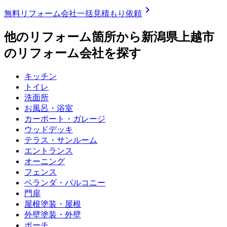
chevron_right
無料
リフォーム会社一括見積もり依頼
他のリフォーム箇所から
新潟県上越市
のリフォーム会社を探す
キッチン
トイレ
洗面所
お風呂・浴室
カーポート・ガレージ
ウッドデッキ
テラス・サンルーム
エントランス
オーニング
フェンス
ベランダ・バルコニー
門扉
屋根塗装・屋根
外壁塗装・外壁
ポーチ