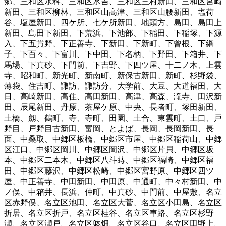
郷
、
三和区水科
、
三和区水吉
、
三和区三村新田
、
三和区宮崎
新田
、
三和区柳林
、
三和区山高津
、
三和区山腰新田
、
塩荷
谷
、
塩屋新田
、
四ケ所
、
七ケ所新田
、
地頭方
、
島田
、
島田上
新田
、
島田下新田
、
下荒浜
、
下池部
、
下稲田
、
下稲塚
、
下源
入
、
下五貫野
、
下正善寺
、
下新田
、
下新町
、
下曾根
、
下綱
子
、
下百々
、
下富川
、
下中田
、
下名柄
、
下野田
、
下箱井
、
下
馬場
、
下真砂
、
下門前
、
下吉野
、
下四ツ屋
、
十二ノ木
、
上雲
寺
、
昭和町
、
新光町
、
新南町
、
新保古新田
、
新町
、
杉野袋
、
薄袋
、
住吉町
、
諏訪
、
諏訪分
、
大学前
、
大豆
、
大道福田
、
大
日
、
高崎新田
、
高住
、
高田新田
、
高津
、
高森
、
滝寺
、
田沢新
田
、
辰尾新田
、
丹原
、
茶屋ケ原
、
中央
、
長者町
、
塚田新田
、
土橋
、
劔
、
鶴町
、
寺
、
寺町
、
田園
、
土合
、
東雲町
、
土口
、
戸
野目
、
戸野目古新田
、
富岡
、
とよば
、
長岡
、
長岡新田
、
長
面
、
中桑取
、
中郷区板橋
、
中郷区市屋
、
中郷区稲荷山
、
中郷
区江口
、
中郷区岡川
、
中郷区岡沢
、
中郷区片貝
、
中郷区坂
本
、
中郷区二本木
、
中郷区八斗蒔
、
中郷区福崎
、
中郷区福
田
、
中郷区藤沢
、
中郷区松崎
、
中郷区宮野原
、
中郷区四ツ
屋
、
中正善寺
、
中田新田
、
中田原
、
中通町
、
中々村新田
、
中
ノ俣
、
中箱井
、
長浜
、
仲町
、
中真砂
、
中門前
、
中屋敷
、
名立
区赤野俣
、
名立区池田
、
名立区大菅
、
名立区小田島
、
名立区
折居
、
名立区折戸
、
名立区桂谷
、
名立区車路
、
名立区杉野
瀬
、
名立区瀬戸
、
名立区躰畑
、
名立区谷口
、
名立区田野上
、