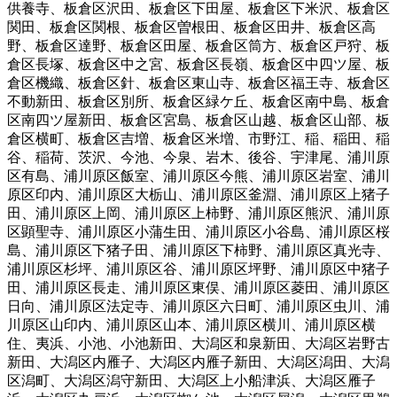
供養寺
、
板倉区沢田
、
板倉区下田屋
、
板倉区下米沢
、
板倉区
関田
、
板倉区関根
、
板倉区曽根田
、
板倉区田井
、
板倉区高
野
、
板倉区達野
、
板倉区田屋
、
板倉区筒方
、
板倉区戸狩
、
板
倉区長塚
、
板倉区中之宮
、
板倉区長嶺
、
板倉区中四ツ屋
、
板
倉区機織
、
板倉区針
、
板倉区東山寺
、
板倉区福王寺
、
板倉区
不動新田
、
板倉区別所
、
板倉区緑ケ丘
、
板倉区南中島
、
板倉
区南四ツ屋新田
、
板倉区宮島
、
板倉区山越
、
板倉区山部
、
板
倉区横町
、
板倉区吉増
、
板倉区米増
、
市野江
、
稲
、
稲田
、
稲
谷
、
稲荷
、
茨沢
、
今池
、
今泉
、
岩木
、
後谷
、
宇津尾
、
浦川原
区有島
、
浦川原区飯室
、
浦川原区今熊
、
浦川原区岩室
、
浦川
原区印内
、
浦川原区大栃山
、
浦川原区釜淵
、
浦川原区上猪子
田
、
浦川原区上岡
、
浦川原区上柿野
、
浦川原区熊沢
、
浦川原
区顕聖寺
、
浦川原区小蒲生田
、
浦川原区小谷島
、
浦川原区桜
島
、
浦川原区下猪子田
、
浦川原区下柿野
、
浦川原区真光寺
、
浦川原区杉坪
、
浦川原区谷
、
浦川原区坪野
、
浦川原区中猪子
田
、
浦川原区長走
、
浦川原区東俣
、
浦川原区菱田
、
浦川原区
日向
、
浦川原区法定寺
、
浦川原区六日町
、
浦川原区虫川
、
浦
川原区山印内
、
浦川原区山本
、
浦川原区横川
、
浦川原区横
住
、
夷浜
、
小池
、
小池新田
、
大潟区和泉新田
、
大潟区岩野古
新田
、
大潟区内雁子
、
大潟区内雁子新田
、
大潟区潟田
、
大潟
区潟町
、
大潟区潟守新田
、
大潟区上小船津浜
、
大潟区雁子