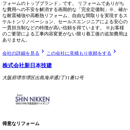
フォームのトップブランド」です。 リフォームでありがち
な費用への不安を解消する画期的な「完全定価制」※、確か
な耐震補強や高断熱リフォーム、自由な間取りを実現するス
ケルトンリノベーション、セールスエンジニアによる安心の
一貫担当制などの特徴が高い信頼を得ています。 ※お客様
のご要望による工事内容変更がない限り着工後の追加費用は
ありません。
chevron_right
chevron_right
会社の詳細を見る
この会社に見積もり依頼をする
株式会社新日本技建
大阪府堺市堺区出島海岸通2丁11番12号
得意なリフォーム