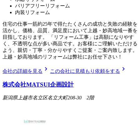
バリアフリーリフォーム
内装リフォーム
住宅の仕事一筋約25年で得たたくさんの成功と失敗の経験を
活かし、価格、品質、満足度において上越・妙高地域一番を
目指しております。 「リフォーム工事」は高額になりやす
く、不透明な点が多い商品です。お客様にご理解いただける
よう、親切・丁寧・分かりやすくご提案・ご案内致します。
上越・妙高地域のリフォームは弊社にお任せ下さい！
chevron_right
chevron_right
会社の詳細を見る
この会社に見積もり依頼をする
株式会社MATSUI企画設計
新潟県上越市名立区名立大町208-30 2階