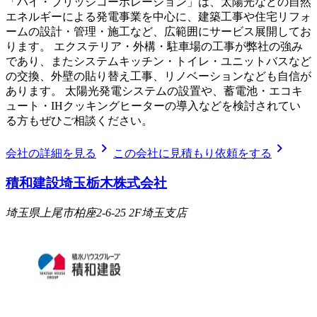
「ハイ・ブリッジコーポレーション」は、太陽光などの自然
エネルギーによる発電事業を中心に、建築工事や住宅リフォ
ームの設計・管理・施工など、広範囲にサービス展開してお
ります。 エクステリア・外構・駐車場の工事が弊社の強み
であり、またシステムキッチン・トイレ・ユニットバスなど
の交換、外壁の貼り替え工事、リノベーションなども自信が
あります。 太陽光発電システムの設置や、蓄電池・エコキ
ュート・IHクッキングヒーターの導入などを検討されてい
る方もぜひご相談ください。
chevron_right
chevron_right
会社の詳細を見る
この会社に見積もり依頼をする
積和建設埼玉栃木株式会社
埼玉県上尾市柏座2-6-25 2F埼玉支店