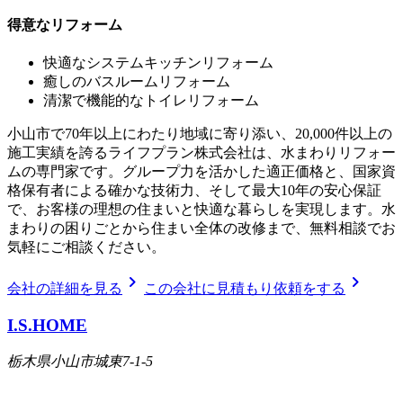
得意なリフォーム
快適なシステムキッチンリフォーム
癒しのバスルームリフォーム
清潔で機能的なトイレリフォーム
小山市で70年以上にわたり地域に寄り添い、20,000件以上の
施工実績を誇るライフプラン株式会社は、水まわりリフォー
ムの専門家です。グループ力を活かした適正価格と、国家資
格保有者による確かな技術力、そして最大10年の安心保証
で、お客様の理想の住まいと快適な暮らしを実現します。水
まわりの困りごとから住まい全体の改修まで、無料相談でお
気軽にご相談ください。
chevron_right
chevron_right
会社の詳細を見る
この会社に見積もり依頼をする
I.S.HOME
栃木県小山市城東7-1-5