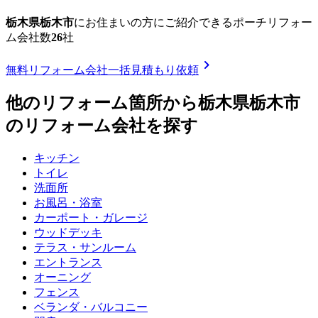
栃木県栃木市
に
お住まいの方にご紹介できる
ポーチリフォー
ム
会社数
26
社
chevron_right
無料
リフォーム会社一括見積もり依頼
他のリフォーム箇所から
栃木県栃木市
のリフォーム会社を探す
キッチン
トイレ
洗面所
お風呂・浴室
カーポート・ガレージ
ウッドデッキ
テラス・サンルーム
エントランス
オーニング
フェンス
ベランダ・バルコニー