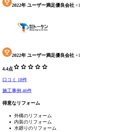
2022
年
ユーザー満足優良会社
+
1
2022
年
ユーザー満足優良会社
+
1
star
star
star
star
star
4.4
点
口コミ
18
件
施工事例
46
件
得意なリフォーム
外構のリフォーム
内装のリフォーム
水廻りのリフォーム