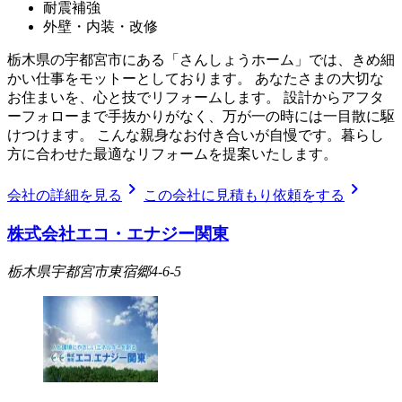
耐震補強
外壁・内装・改修
栃木県の宇都宮市にある「さんしょうホーム」では、きめ細
かい仕事をモットーとしております。 あなたさまの大切な
お住まいを、心と技でリフォームします。 設計からアフタ
ーフォローまで手抜かりがなく、万が一の時には一目散に駆
けつけます。 こんな親身なお付き合いが自慢です。暮らし
方に合わせた最適なリフォームを提案いたします。
chevron_right
chevron_right
会社の詳細を見る
この会社に見積もり依頼をする
株式会社エコ・エナジー関東
栃木県宇都宮市東宿郷4-6-5