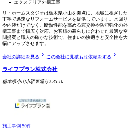
エクステリア外構工事
リ・ホームスタジオは栃木県小山を拠点に、地域に根ざした
丁寧で迅速なリフォームサービスを提供しています。水回り
や内装だけでなく、断熱性能を高める窓交換や防犯強化の外
構工事まで幅広く対応。お客様の暮らしに合わせた最適な空
間提案と職人の確かな技術で、住まいの快適さと安全性を大
幅にアップさせます。
chevron_right
chevron_right
会社の詳細を見る
この会社に見積もり依頼をする
ライフプラン株式会社
栃木県小山市駅東通り2-35-10
施工事例
50
件