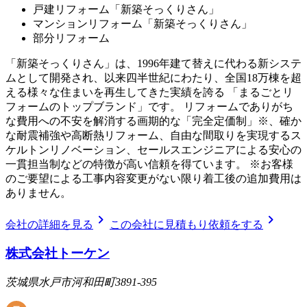
戸建リフォーム「新築そっくりさん」
マンションリフォーム「新築そっくりさん」
部分リフォーム
「新築そっくりさん」は、1996年建て替えに代わる新システ
ムとして開発され、以来四半世紀にわたり、全国18万棟を超
える様々な住まいを再生してきた実績を誇る 「まるごとリ
フォームのトップブランド」です。 リフォームでありがち
な費用への不安を解消する画期的な「完全定価制」※、確か
な耐震補強や高断熱リフォーム、自由な間取りを実現するス
ケルトンリノベーション、セールスエンジニアによる安心の
一貫担当制などの特徴が高い信頼を得ています。 ※お客様
のご要望による工事内容変更がない限り着工後の追加費用は
ありません。
chevron_right
chevron_right
会社の詳細を見る
この会社に見積もり依頼をする
株式会社トーケン
茨城県水戸市河和田町3891-395