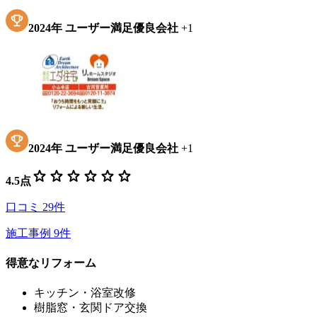
2024
年
ユーザー満足優良会社
+
1
2024
年
ユーザー満足優良会社
+
1
star
star
star
star
star
star
4.5
点
口コミ
29
件
施工事例
9
件
得意なリフォーム
キッチン・浴室改修
樹脂窓・玄関ドア交換