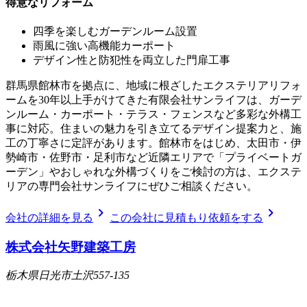
得意なリフォーム
四季を楽しむガーデンルーム設置
雨風に強い高機能カーポート
デザイン性と防犯性を両立した門扉工事
群馬県館林市を拠点に、地域に根ざしたエクステリアリフォ
ームを30年以上手がけてきた有限会社サンライフは、ガーデ
ンルーム・カーポート・テラス・フェンスなど多彩な外構工
事に対応。住まいの魅力を引き立てるデザイン提案力と、施
工の丁寧さに定評があります。館林市をはじめ、太田市・伊
勢崎市・佐野市・足利市など近隣エリアで「プライベートガ
ーデン」やおしゃれな外構づくりをご検討の方は、エクステ
リアの専門会社サンライフにぜひご相談ください。
chevron_right
chevron_right
会社の詳細を見る
この会社に見積もり依頼をする
株式会社矢野建築工房
栃木県日光市土沢557-135