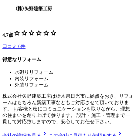
star
star
star
star
star
star
4.7
点
口コミ
6
件
得意なリフォーム
水廻りリフォーム
内装リフォーム
外装リフォーム
株式会社矢野建築工房は栃木県日光市に拠点をおき、リフォ
ームはもちろん新築工事などもご対応させて頂いておりま
す。 お客様と密にコミュニケーションを取りながら、理想
の住まいを創り上げて参ります。 設計・施工・管理まで一
貫して対応致しますので、安心してお任せ下さい。
chevron_right
chevron_right
会社の詳細を見る
この会社に見積もり依頼をする