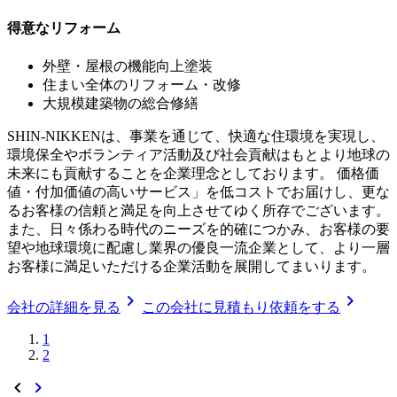
得意なリフォーム
外壁・屋根の機能向上塗装
住まい全体のリフォーム・改修
大規模建築物の総合修繕
SHIN-NIKKENは、事業を通じて、快適な住環境を実現し、
環境保全やボランティア活動及び社会貢献はもとより地球の
未来にも貢献することを企業理念としております。 価格価
値・付加価値の高いサービス」を低コストでお届けし、更な
るお客様の信頼と満足を向上させてゆく所存でございます。
また、日々係わる時代のニーズを的確につかみ、お客様の要
望や地球環境に配慮し業界の優良一流企業として、より一層
お客様に満足いただける企業活動を展開してまいります。
chevron_right
chevron_right
会社の詳細を見る
この会社に見積もり依頼をする
1
2
chevron_left
chevron_right