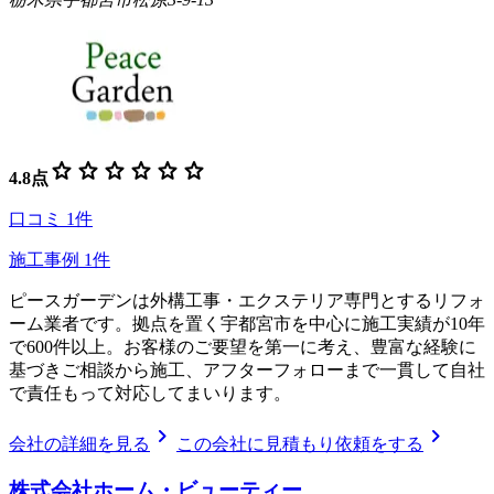
star
star
star
star
star
star
4.8
点
口コミ
1
件
施工事例
1
件
ピースガーデンは外構工事・エクステリア専門とするリフォ
ーム業者です。拠点を置く宇都宮市を中心に施工実績が10年
で600件以上。お客様のご要望を第一に考え、豊富な経験に
基づきご相談から施工、アフターフォローまで一貫して自社
で責任もって対応してまいります。
chevron_right
chevron_right
会社の詳細を見る
この会社に見積もり依頼をする
株式会社ホーム・ビューティー