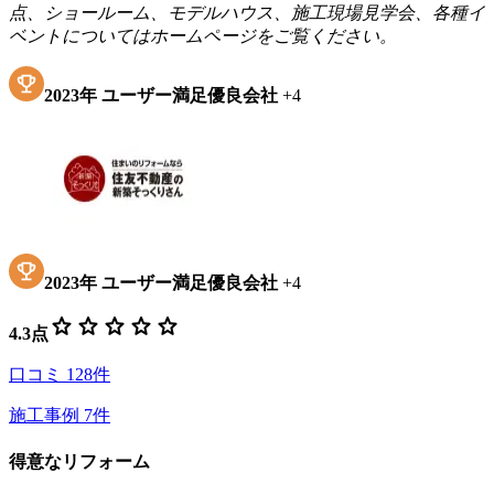
点、ショールーム、モデルハウス、施工現場見学会、各種イ
ベントについてはホームページをご覧ください。
2023
年
ユーザー満足優良会社
+
4
2023
年
ユーザー満足優良会社
+
4
star
star
star
star
star
4.3
点
口コミ
128
件
施工事例
7
件
得意なリフォーム