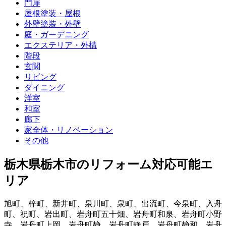
門扉
屋根塗装・屋根
外壁塗装・外壁
庭・ガーデニング
エクステリア・外構
階段
玄関
リビング
ダイニング
洋室
和室
廊下
家全体・リノベーション
その他
栃木県栃木市
のリフォーム対応可能エ
リア
旭町
、
梓町
、
新井町
、
泉川町
、
泉町
、
出流町
、
今泉町
、
入舟
町
、
祝町
、
岩出町
、
岩舟町五十畑
、
岩舟町和泉
、
岩舟町小野
寺
、
岩舟町上岡
、
岩舟町静
、
岩舟町静戸
、
岩舟町静和
、
岩舟