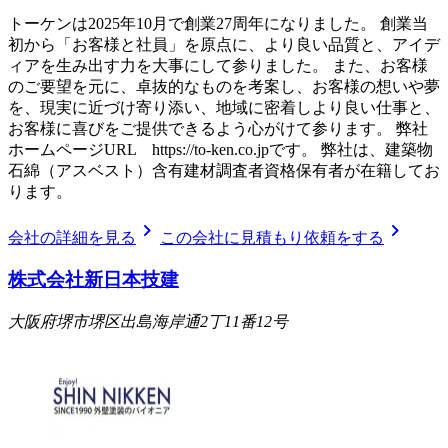
トーケンは2025年10月で創業27周年になりました。 創業当
初から「お客様と社員」を原点に、より良い品質と、アイデ
ィアを生み出す力を大事にして参りました。 また、お客様
のご要望を元に、卓抜的なものを考案し、お客様の想いや夢
を、現実に近づけ寄り添い、地域に密着しより良い仕事と、
お客様に喜びをご提供できるよう心がけて参ります。 弊社
ホームページURL https://to-ken.co.jpです。 弊社は、建築物
石綿（アスベスト）含有建材調査者資格保有者が在籍してお
ります。
chevron_right
chevron_right
会社の詳細を見る
この会社に見積もり依頼をする
株式会社新日本技建
大阪府堺市堺区出島海岸通2丁11番12号