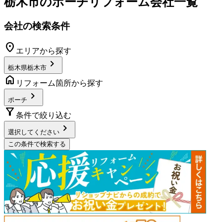
栃木市
の
ポーチリフォーム
会社一覧
会社の検索条件
location_on
エリアから探す
chevron_right
栃木県栃木市
home
リフォーム箇所から探す
chevron_right
ポーチ
filter_alt
条件で絞り込む
chevron_right
選択してください
この条件で検索する