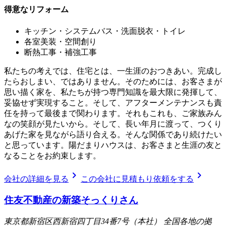
得意なリフォーム
キッチン・システムバス・洗面脱衣・トイレ
各室美装・空間創り
断熱工事・補強工事
私たちの考えでは、住宅とは、一生涯のおつきあい。完成し
たらおしまい、ではありません。そのためには、お客さまが
思い描く家を、私たちが持つ専門知識を最大限に発揮して、
妥協せず実現すること。そして、アフターメンテナンスも責
任を持って最後まで関わります。それもこれも、ご家族みん
なの笑顔が見たいから。そして、長い年月に渡って、つくり
あげた家を見ながら語り合える。そんな関係であり続けたい
と思っています。陽だまりハウスは、お客さまと生涯の友と
なることをお約束します。
chevron_right
chevron_right
会社の詳細を見る
この会社に見積もり依頼をする
住友不動産の新築そっくりさん
東京都新宿区西新宿四丁目34番7号（本社） 全国各地の拠