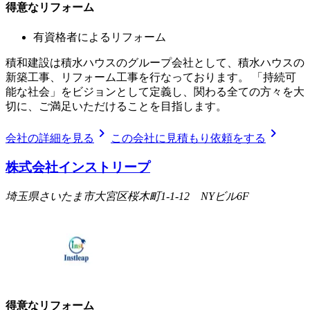
得意なリフォーム
有資格者によるリフォーム
積和建設は積水ハウスのグループ会社として、積水ハウスの
新築工事、リフォーム工事を行なっております。 「持続可
能な社会」をビジョンとして定義し、関わる全ての方々を大
切に、ご満足いただけることを目指します。
chevron_right
chevron_right
会社の詳細を見る
この会社に見積もり依頼をする
株式会社インストリープ
埼玉県さいたま市大宮区桜木町1-1-12 NYビル6F
得意なリフォーム