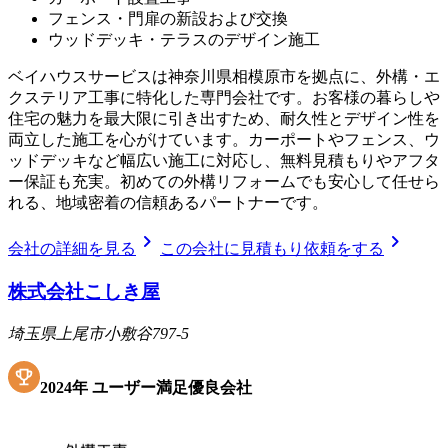
フェンス・門扉の新設および交換
ウッドデッキ・テラスのデザイン施工
ベイハウスサービスは神奈川県相模原市を拠点に、外構・エ
クステリア工事に特化した専門会社です。お客様の暮らしや
住宅の魅力を最大限に引き出すため、耐久性とデザイン性を
両立した施工を心がけています。カーポートやフェンス、ウ
ッドデッキなど幅広い施工に対応し、無料見積もりやアフタ
ー保証も充実。初めての外構リフォームでも安心して任せら
れる、地域密着の信頼あるパートナーです。
chevron_right
chevron_right
会社の詳細を見る
この会社に見積もり依頼をする
株式会社こしき屋
埼玉県上尾市小敷谷797-5
2024
年
ユーザー満足優良会社