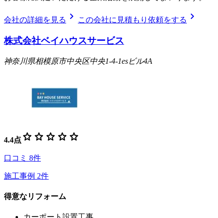
chevron_right
chevron_right
会社の詳細を見る
この会社に見積もり依頼をする
株式会社ベイハウスサービス
神奈川県相模原市中央区中央1-4-1esビル4A
star
star
star
star
star
4.4
点
口コミ
8
件
施工事例
2
件
得意なリフォーム
カーポート設置工事