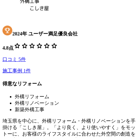
2024
年
ユーザー満足優良会社
star
star
star
star
star
star
4.8
点
口コミ
5
件
施工事例
1
件
得意なリフォーム
外構リフォーム
外構リノベーション
新築外構工事
埼玉県を中心に、外構リフォーム・外構リノベーションを手
掛ける「こしき屋」。「より良く、より使いやすく」をモッ
トーに、お客様のライフスタイルに合わせた外空間の創造を