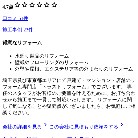
star
star
star
star
star
star
4.7
点
口コミ
51
件
施工事例
23
件
得意なリフォーム
水廻り製品のリフォーム
壁紙やフローリングのリフォーム
外壁や屋根、エクステリア等の外まわりのリフォーム
埼玉県及び東京都エリアにて戸建て・マンション・店舗のリ
フォーム専門店「トラストリフォーム」でございます。 専
任のスタッフがお客様のご要望を叶えるために、お打ち合わ
せから施工まで一貫して対応いたします。 リフォームに関
して気になることや疑問点がございましたら、お気軽にご相
談ください。
chevron_right
chevron_right
会社の詳細を見る
この会社に見積もり依頼をする