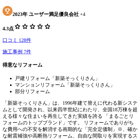
2023
年
ユーザー満足優良会社
+
4
star
star
star
star
star
4.3
点
口コミ
128
件
施工事例
7
件
得意なリフォーム
戸建リフォーム「新築そっくりさん」
マンションリフォーム「新築そっくりさん」
部分リフォーム
「新築そっくりさん」は、1996年建て替えに代わる新システ
ムとして開発され、以来四半世紀にわたり、全国18万棟を超
える様々な住まいを再生してきた実績を誇る 「まるごとリ
フォームのトップブランド」です。 リフォームでありがち
な費用への不安を解消する画期的な「完全定価制」※、確か
な耐震補強や高断熱リフォーム、自由な間取りを実現するス