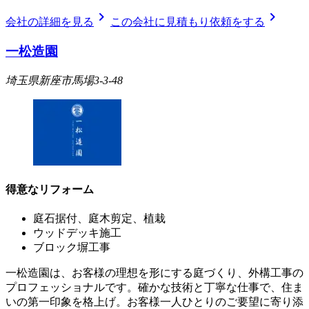
chevron_right
chevron_right
会社の詳細を見る
この会社に見積もり依頼をする
一松造園
埼玉県新座市馬場3-3-48
得意なリフォーム
庭石据付、庭木剪定、植栽
ウッドデッキ施工
ブロック塀工事
一松造園は、お客様の理想を形にする庭づくり、外構工事の
プロフェッショナルです。確かな技術と丁寧な仕事で、住ま
いの第一印象を格上げ。お客様一人ひとりのご要望に寄り添