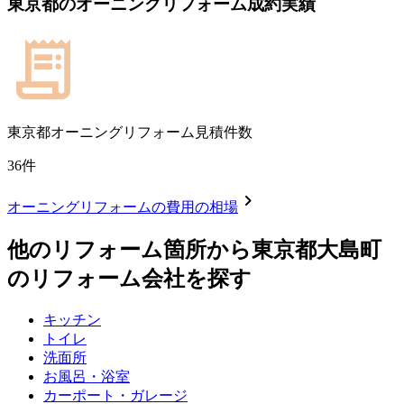
東京都
の
オーニングリフォーム
成約実績
東京都
オーニングリフォーム見積件数
36
件
chevron_right
オーニングリフォーム
の費用の相場
他のリフォーム箇所から
東京都大島町
のリフォーム会社を探す
キッチン
トイレ
洗面所
お風呂・浴室
カーポート・ガレージ