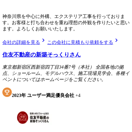
神奈川県を中心に外構、エクステリア工事を行っておりま
す。お客様と打ち合わせを重ね理想の外観を作りたいと思い
ます。よろしくお願いいたします。
chevron_right
chevron_right
会社の詳細を見る
この会社に見積もり依頼をする
住友不動産の新築そっくりさん
東京都新宿区西新宿四丁目34番7号（本社） 全国各地の拠
点、ショールーム、モデルハウス、施工現場見学会、各種イ
ベントについてはホームページをご覧ください。
2023
年
ユーザー満足優良会社
+
4