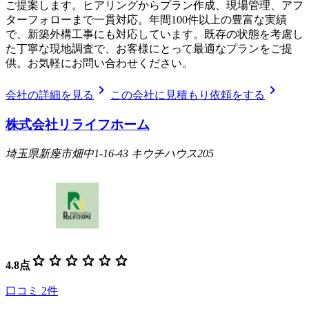
ご提案します。ヒアリングからプラン作成、現場管理、アフ
ターフォローまで一貫対応。年間100件以上の豊富な実績
で、新築外構工事にも対応しています。既存の状態を考慮し
た丁寧な現地調査で、お客様にとって最適なプランをご提
供。お気軽にお問い合わせください。
chevron_right
chevron_right
会社の詳細を見る
この会社に見積もり依頼をする
株式会社リライフホーム
埼玉県新座市畑中1-16-43 キウチハウス205
star
star
star
star
star
star
4.8
点
口コミ
2
件