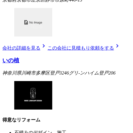
chevron_right
chevron_right
会社の詳細を見る
この会社に見積もり依頼をする
いの植
神奈川県川崎市多摩区登戸3246グリ-ンハイム登戸206
得意なリフォーム
石積みのデザイン、施工