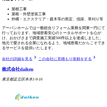
屋根工事
屋根・外壁塗装工事
外構・エクステリア・庭木等の剪定、伐採、草刈り等
アーバンホームでは一般総合リフォーム業務を関東一円にて
行っております。地域密着安心のトータルサポートを心が
け、おかげさまで調査施工実績500件以上を達成しました。
地元で愛される企業になれるよう、地域密着だからこそでき
るサービスを提供いたします。
chevron_right
chevron_right
会社の詳細を見る
この会社に見積もり依頼をする
株式会社daiken
東京都足立区本木1-9-16