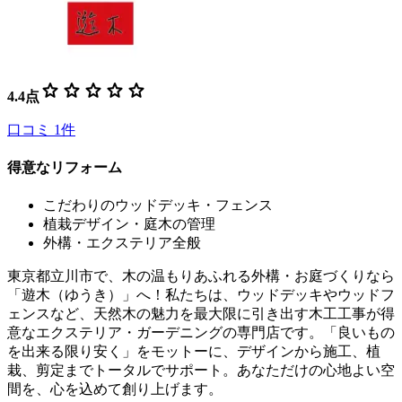
star
star
star
star
star
4.4
点
口コミ
1
件
得意なリフォーム
こだわりのウッドデッキ・フェンス
植栽デザイン・庭木の管理
外構・エクステリア全般
東京都立川市で、木の温もりあふれる外構・お庭づくりなら
「遊木（ゆうき）」へ！私たちは、ウッドデッキやウッドフ
ェンスなど、天然木の魅力を最大限に引き出す木工工事が得
意なエクステリア・ガーデニングの専門店です。「良いもの
を出来る限り安く」をモットーに、デザインから施工、植
栽、剪定までトータルでサポート。あなただけの心地よい空
間を、心を込めて創り上げます。