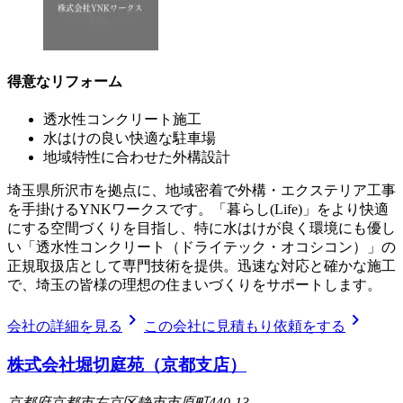
得意なリフォーム
透水性コンクリート施工
水はけの良い快適な駐車場
地域特性に合わせた外構設計
埼玉県所沢市を拠点に、地域密着で外構・エクステリア工事
を手掛けるYNKワークスです。「暮らし(Life)」をより快適
にする空間づくりを目指し、特に水はけが良く環境にも優し
い「透水性コンクリート（ドライテック・オコシコン）」の
正規取扱店として専門技術を提供。迅速な対応と確かな施工
で、埼玉の皆様の理想の住まいづくりをサポートします。
chevron_right
chevron_right
会社の詳細を見る
この会社に見積もり依頼をする
株式会社堀切庭苑（京都支店）
京都府京都市左京区静市市原町440-13