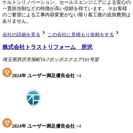
ケルトンリノベーション、セールスエンジニアによる安心の
一貫担当制などの特徴が高い信頼を得ています。 ※お客様
のご要望による工事内容変更がない限り着工後の追加費用は
ありません。
chevron_right
chevron_right
会社の詳細を見る
この会社に見積もり依頼をする
株式会社トラストリフォーム 所沢
埼玉県所沢市旭町16-7ポッポスクエア101号室
2024
年
ユーザー満足優良会社
+
4
2024
年
ユーザー満足優良会社
+
4