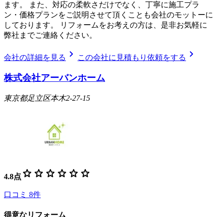
ます。 また、対応の柔軟さだけでなく、丁寧に施工プラ
ン・価格プランをご説明させて頂くことも会社のモットーに
しております。 リフォームをお考えの方は、是非お気軽に
弊社までご連絡ください。
chevron_right
chevron_right
会社の詳細を見る
この会社に見積もり依頼をする
株式会社アーバンホーム
東京都足立区本木2-27-15
star
star
star
star
star
star
4.8
点
口コミ
8
件
得意なリフォーム