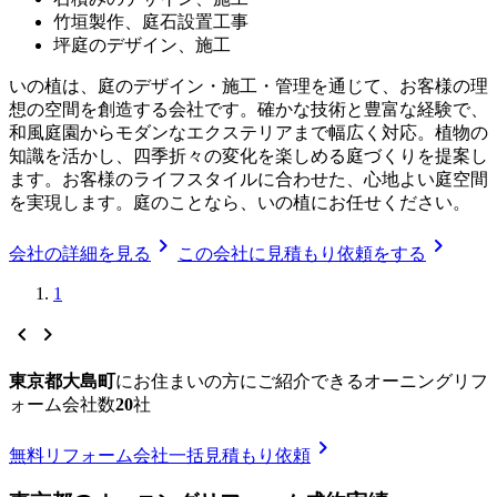
竹垣製作、庭石設置工事
坪庭のデザイン、施工
いの植は、庭のデザイン・施工・管理を通じて、お客様の理
想の空間を創造する会社です。確かな技術と豊富な経験で、
和風庭園からモダンなエクステリアまで幅広く対応。植物の
知識を活かし、四季折々の変化を楽しめる庭づくりを提案し
ます。お客様のライフスタイルに合わせた、心地よい庭空間
を実現します。庭のことなら、いの植にお任せください。
chevron_right
chevron_right
会社の詳細を見る
この会社に見積もり依頼をする
1
chevron_left
chevron_right
東京都大島町
に
お住まいの方にご紹介できる
オーニングリフ
ォーム
会社数
20
社
chevron_right
無料
リフォーム会社一括見積もり依頼