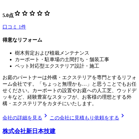
star
star
star
star
star
5.0
点
口コミ
1
件
得意なリフォーム
樹木剪定および植栽メンテナンス
カーポート・駐車場の土間打ち・舗装工事
ペット対応型エクステリア設計・施工
お庭のパートナーは外構・エクステリアを専門とするリフォ
ーム会社です。「ちょっと無理かも…」と思うことでもお任
せください。カーポートの設置やお庭への人工芝、ウッドデ
ッキなど、経験豊富なスタッフが、お客様の理想とする外
構・エクステリアをカタチにいたします。
chevron_right
chevron_right
会社の詳細を見る
この会社に見積もり依頼をする
株式会社新日本技建