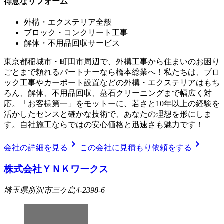
得意なリフォーム
外構・エクステリア全般
ブロック・コンクリート工事
解体・不用品回収サービス
東京都稲城市・町田市周辺で、外構工事から住まいのお困り
ごとまで頼れるパートナーなら橋本総業へ！私たちは、ブロ
ック工事やカーポート設置などの外構・エクステリアはもち
ろん、解体、不用品回収、墓石クリーニングまで幅広く対
応。「お客様第一」をモットーに、若さと10年以上の経験を
活かしたセンスと確かな技術で、あなたの理想を形にしま
す。自社施工ならではの安心価格と迅速さも魅力です！
chevron_right
chevron_right
会社の詳細を見る
この会社に見積もり依頼をする
株式会社ＹＮＫワークス
埼玉県所沢市三ケ島4‐2398‐6