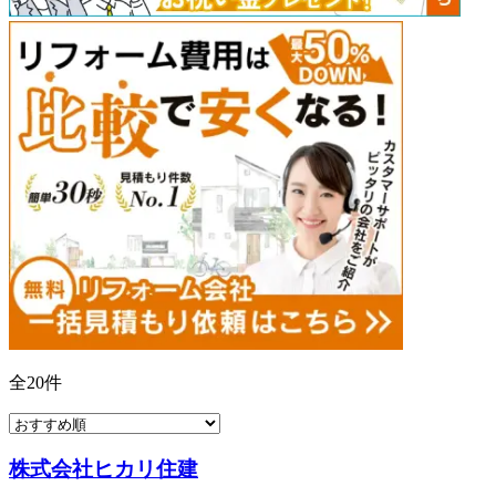
全
20
件
株式会社ヒカリ住建