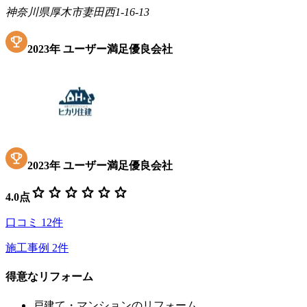
神奈川県厚木市妻田西1-16-13
2023
年
ユーザー満足優良会社
2023
年
ユーザー満足優良会社
star
star
star
star
star
star
4.0
点
口コミ
12
件
施工事例
2
件
得意なリフォーム
戸建て・マンションのリフォーム