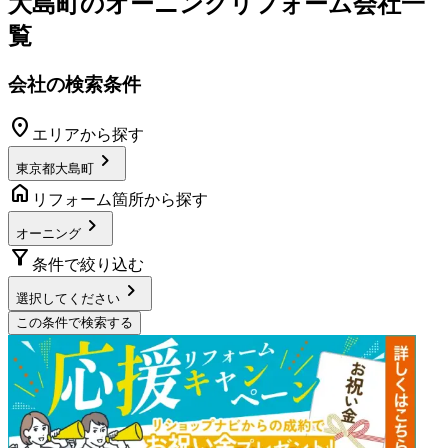
大島町
の
オーニングリフォーム
会社一
覧
会社の検索条件
location_on
エリアから探す
chevron_right
東京都大島町
home
リフォーム箇所から探す
chevron_right
オーニング
filter_alt
条件で絞り込む
chevron_right
選択してください
この条件で検索する