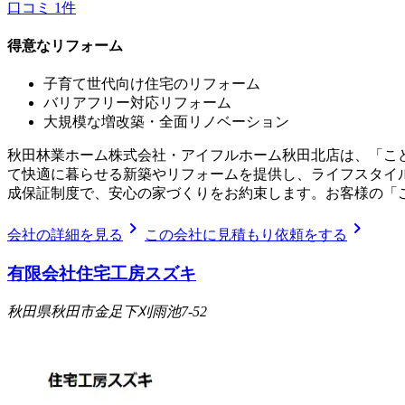
口コミ
1
件
得意なリフォーム
子育て世代向け住宅のリフォーム
バリアフリー対応リフォーム
大規模な増改築・全面リノベーション
秋田林業ホーム株式会社・アイフルホーム秋田北店は、「こ
て快適に暮らせる新築やリフォームを提供し、ライフスタイ
成保証制度で、安心の家づくりをお約束します。お客様の「
chevron_right
chevron_right
会社の詳細を見る
この会社に見積もり依頼をする
有限会社住宅工房スズキ
秋田県秋田市金足下刈雨池7-52