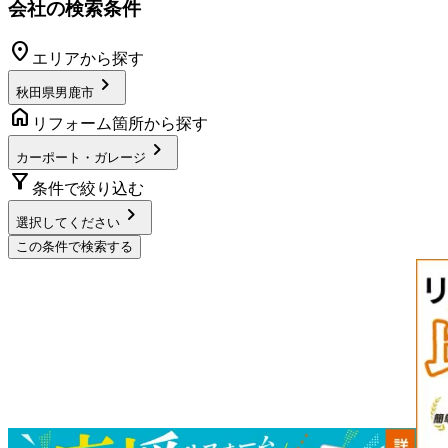
会社の検索条件
location_on
エリアから探す
chevron_right
秋田県男鹿市
home
リフォーム箇所から探す
chevron_right
カーポート・ガレージ
filter_alt
条件で絞り込む
chevron_right
選択してください
この条件で検索する