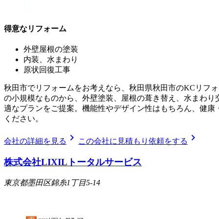
得意なリフォーム
外壁屋根の塗装
内装、水まわり
原状回復工事
秋田市でリフォームをお考えなら、秋田県秋田市のKCリフォ
の小規模なものから、外壁塗装、屋根の葺き替え、水まわり
適なプランをご提案。機能性やデザイン性はもちろん、健康
ください。
chevron_right
chevron_right
会社の詳細を見る
この会社に見積もり依頼をする
株式会社LIXILトータルサービス
東京都墨田区錦糸1丁目5-14