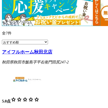
全
7
件
アイフルホーム秋田北店
秋田県秋田市飯島字平右衛門田尻247-2
star
star
star
star
star
5.0
点