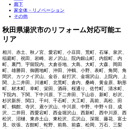
廊下
家全体・リノベーション
その他
秋田県湯沢市
のリフォーム対応可能エ
リア
相川
、
赤土
、
秋ノ宮
、
愛宕町
、
小豆田
、
荒町
、
石塚
、
泉沢
、
稲庭町
、
祝田
、
岩崎
、
岩ノ沢山
、
院内銀山町
、
内舘町
、
内
町
、
裏門
、
宇留院内
、
大倉谷地
、
大島
、
大町
、
大森
、
岡田
町
、
雄勝田
、
御囲地町
、
沖田
、
沖鶴
、
小野
、
表町
、
角間
、
角
間沢
、
カツクイ沢山
、
金谷
、
鉦打沢
、
金堀沢山
、
上院内
、
上
関
、
上二井田
、
川連町
、
北荒町
、
倉内
、
桑崎
、
黄金原
、
駒形
町
、
材木町
、
幸町
、
栄田
、
酒蒔
、
桜通り
、
佐竹町
、
清水町
、
下院内
、
下関
、
下中川原
、
下二井田
、
下山谷
、
新町
、
杉沢
、
杉沢新所
、
関口
、
千刈
、
千石町
、
大工町
、
高前
、
高松
、
田
町
、
鶴館
、
寺沢
、
鳶ケ沢山
、
中川原
、
中野
、
中野々目
、
成
沢
、
二井田
、
西愛宕町
、
西金堀沢山
、
西新町
、
西中川原
、
西
松沢
、
沼樋
、
東赤土山
、
東松沢
、
広沢山
、
深堀
、
藤花
、
富士
見
、
吹張
、
古館町
、
蛇野
、
前島
、
前森
、
松岡
、
万石
、
三梨