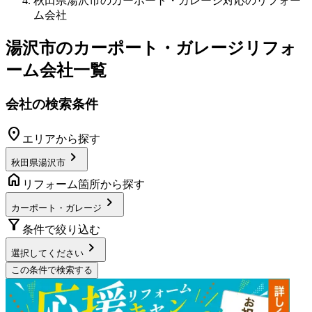
秋田県湯沢市のカーポート・ガレージ対応のリフォー
ム会社
湯沢市
の
カーポート・ガレージリフォ
ーム
会社一覧
会社の検索条件
location_on
エリアから探す
chevron_right
秋田県湯沢市
home
リフォーム箇所から探す
chevron_right
カーポート・ガレージ
filter_alt
条件で絞り込む
chevron_right
選択してください
この条件で検索する