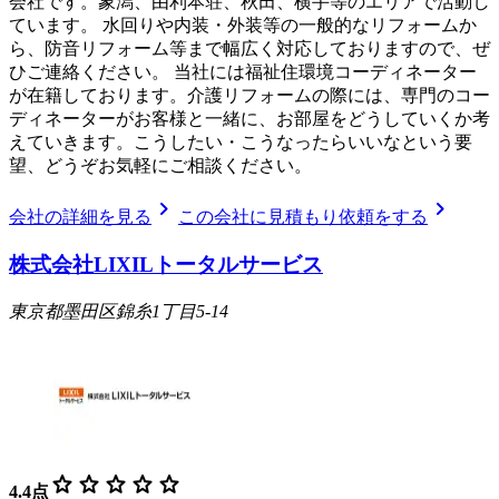
会社です。象潟、由利本荘、秋田、横手等のエリアで活動し
ています。 水回りや内装・外装等の一般的なリフォームか
ら、防音リフォーム等まで幅広く対応しておりますので、ぜ
ひご連絡ください。 当社には福祉住環境コーディネーター
が在籍しております。介護リフォームの際には、専門のコー
ディネーターがお客様と一緒に、お部屋をどうしていくか考
えていきます。こうしたい・こうなったらいいなという要
望、どうぞお気軽にご相談ください。
chevron_right
chevron_right
会社の詳細を見る
この会社に見積もり依頼をする
株式会社LIXILトータルサービス
東京都墨田区錦糸1丁目5-14
star
star
star
star
star
4.4
点