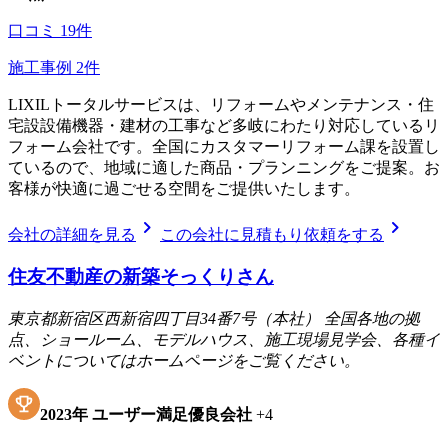
口コミ
19
件
施工事例
2
件
LIXILトータルサービスは、リフォームやメンテナンス・住
宅設設備機器・建材の工事など多岐にわたり対応しているリ
フォーム会社です。全国にカスタマーリフォーム課を設置し
ているので、地域に適した商品・プランニングをご提案。お
客様が快適に過ごせる空間をご提供いたします。
chevron_right
chevron_right
会社の詳細を見る
この会社に見積もり依頼をする
住友不動産の新築そっくりさん
東京都新宿区西新宿四丁目34番7号（本社） 全国各地の拠
点、ショールーム、モデルハウス、施工現場見学会、各種イ
ベントについてはホームページをご覧ください。
2023
年
ユーザー満足優良会社
+
4