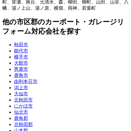
町
、
皆瀬
、
南台
、
元清水
、
森
、
柳田
、
柳町
、
山田
、
山谷
、
八
幡
、
湯ノ上山
、
湯ノ原
、
横堀
、
両神
、
若葉町
他
の市区郡の
カーポート・ガレージリ
フォーム
対応会社を探す
秋田市
能代市
横手市
大館市
男鹿市
鹿角市
由利本荘市
潟上市
大仙市
北秋田市
にかほ市
仙北市
鹿角郡
北秋田郡
山本郡