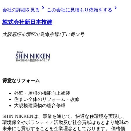
chevron_right
chevron_right
会社の詳細を見る
この会社に見積もり依頼をする
株式会社新日本技建
大阪府堺市堺区出島海岸通2丁11番12号
得意なリフォーム
外壁・屋根の機能向上塗装
住まい全体のリフォーム・改修
大規模建築物の総合修繕
SHIN-NIKKENは、事業を通じて、快適な住環境を実現し、
環境保全やボランティア活動及び社会貢献はもとより地球の
未来にも貢献することを企業理念としております。 価格価