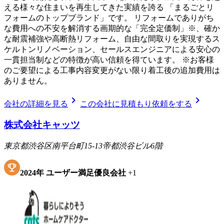
える様々な住まいを再生してきた実績を誇る 「まるごとリ
フォームのトップブランド」です。 リフォームでありがち
な費用への不安を解消する画期的な「完全定価制」※、確か
な耐震補強や高断熱リフォーム、自由な間取りを実現するス
ケルトンリノベーション、セールスエンジニアによる安心の
一貫担当制などの特徴が高い信頼を得ています。 ※お客様
のご要望による工事内容変更がない限り着工後の追加費用は
ありません。
chevron_right
chevron_right
会社の詳細を見る
この会社に見積もり依頼をする
株式会社キャッツ
東京都渋谷区南平台町15-13帝都渋谷ビル6階
2024
年
ユーザー満足優良会社
+
1