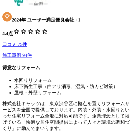
2024
年
ユーザー満足優良会社
+
1
star
star
star
star
star
4.4
点
口コミ
75
件
施工事例
94
件
得意なリフォーム
水回りリフォーム
床下衛生工事（白アリ消毒、湿気・防カビ対策）
屋根・外壁リフォーム
株式会社キャッツは、東京渋谷区に拠点を置くリフォームサ
ービスを全国で提供しております。内装・外装・水回りとい
った住宅リフォーム全般に対応可能です。企業理念として掲
げている「快適な居住空間提供によって人々と環境の調和づ
くり」に励んでまいります。