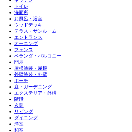
キッチン
トイレ
洗面所
お風呂・浴室
ウッドデッキ
テラス・サンルーム
エントランス
オーニング
フェンス
ベランダ・バルコニー
門扉
屋根塗装・屋根
外壁塗装・外壁
ポーチ
庭・ガーデニング
エクステリア・外構
階段
玄関
リビング
ダイニング
洋室
和室