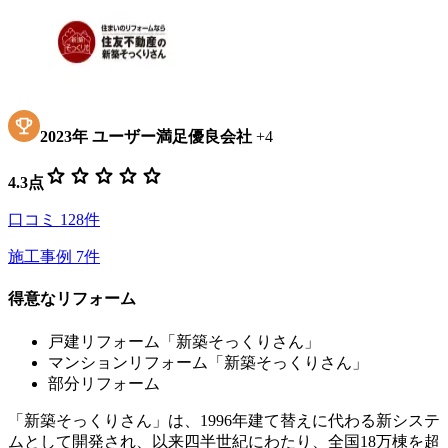
2023
年
ユーザー満足優良会社
+
4
star
star
star
star
star
4.3
点
口コミ
128
件
施工事例
7
件
得意なリフォーム
戸建リフォーム「新築そっくりさん」
マンションリフォーム「新築そっくりさん」
部分リフォーム
「新築そっくりさん」は、1996年建て替えに代わる新システ
ムとして開発され、以来四半世紀にわたり、全国18万棟を超