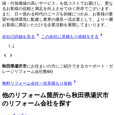
値・付加価値の高いサービス」を低コストでお届けし、更な
るお客様の信頼と満足を向上させてゆく所存でございます。
また、日々係わる時代のニーズを的確につかみ、お客様の要
望や地球環境に配慮し業界の優良一流企業として、より一層
お客様に満足いただける企業活動を展開してまいります。
chevron_right
chevron_right
会社の詳細を見る
この会社に見積もり依頼をする
1
chevron_left
chevron_right
秋田県湯沢市
に
お住まいの方にご紹介できる
カーポート・ガ
レージリフォーム
会社数
6
社
chevron_right
無料
リフォーム会社一括見積もり依頼
他のリフォーム箇所から
秋田県湯沢市
のリフォーム会社を探す