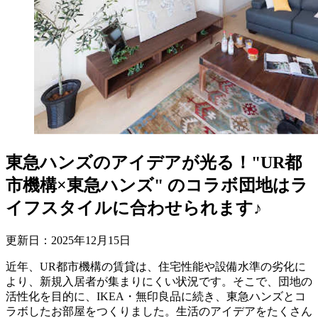
東急ハンズのアイデアが光る！"UR都
市機構×東急ハンズ" のコラボ団地はラ
イフスタイルに合わせられます♪
更新日：
2025
年
12
月
15
日
近年、UR都市機構の賃貸は、住宅性能や設備水準の劣化に
より、新規入居者が集まりにくい状況です。そこで、団地の
活性化を目的に、IKEA・無印良品に続き、東急ハンズとコ
ラボしたお部屋をつくりました。生活のアイデアをたくさん