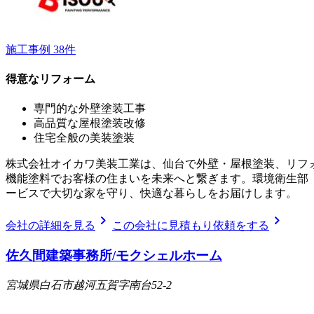
施工事例
38
件
得意なリフォーム
専門的な外壁塗装工事
高品質な屋根塗装改修
住宅全般の美装塗装
株式会社オイカワ美装工業は、仙台で外壁・屋根塗装、リフォ
機能塗料でお客様の住まいを未来へと繋ぎます。環境衛生部
ービスで大切な家を守り、快適な暮らしをお届けします。
chevron_right
chevron_right
会社の詳細を見る
この会社に見積もり依頼をする
佐久間建築事務所/モクシェルホーム
宮城県白石市越河五賀字南台52-2