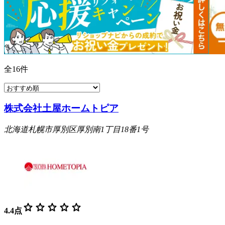
全
16
件
株式会社土屋ホームトピア
北海道札幌市厚別区厚別南1丁目18番1号
star
star
star
star
star
4.4
点