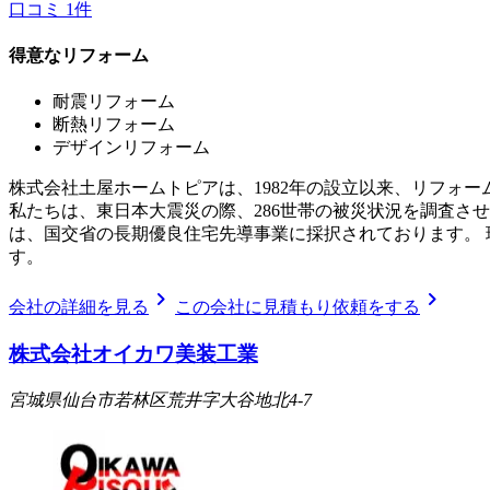
口コミ
1
件
得意なリフォーム
耐震リフォーム
断熱リフォーム
デザインリフォーム
株式会社土屋ホームトピアは、1982年の設立以来、リフォ
私たちは、東日本大震災の際、286世帯の被災状況を調査さ
は、国交省の長期優良住宅先導事業に採択されております。
す。
chevron_right
chevron_right
会社の詳細を見る
この会社に見積もり依頼をする
株式会社オイカワ美装工業
宮城県仙台市若林区荒井字大谷地北4-7