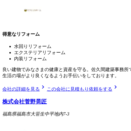
得意なリフォーム
水回りリフォーム
エクステリアリフォーム
内装リフォーム
良い建物でみなさまの健康と資産を守る。佐久間建築事務所で
生活の場がより良くなるようお手伝いをしております。
chevron_right
chevron_right
会社の詳細を見る
この会社に見積もり依頼をする
株式会社菅野晃匠
福島県福島市大笹生中平地内7-3