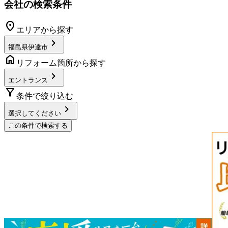
会社の検索条件
location_on
エリアから探す
chevron_right
福島県伊達市
home
リフォーム箇所から探す
chevron_right
エントランス
filter_alt
条件で絞り込む
chevron_right
選択してください
この条件で検索する