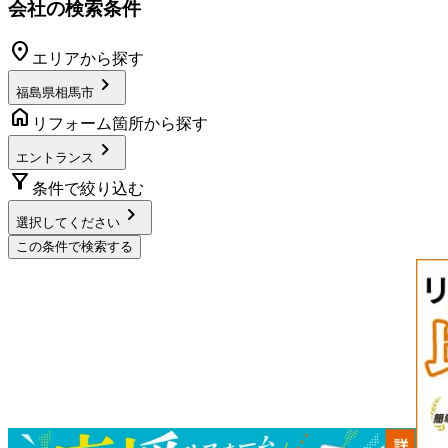
会社の検索条件
location_on
エリアから探す
chevron_right
福島県相馬市
home
リフォーム箇所から探す
chevron_right
エントランス
filter_alt
条件で絞り込む
chevron_right
選択してください
この条件で検索する