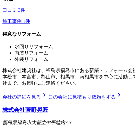
口コミ
3
件
施工事例
1
件
得意なリフォーム
水回りリフォーム
内装リフォーム
外装リフォーム
株式会社建奨社は、福島県福島市にある新築・リフォーム会
本松市、本宮市、郡山市、相馬市、南相馬市を中心に活動して
社まで、お気軽にご連絡ください。
chevron_right
chevron_right
会社の詳細を見る
この会社に見積もり依頼をする
株式会社菅野晃匠
福島県福島市大笹生中平地内7-3