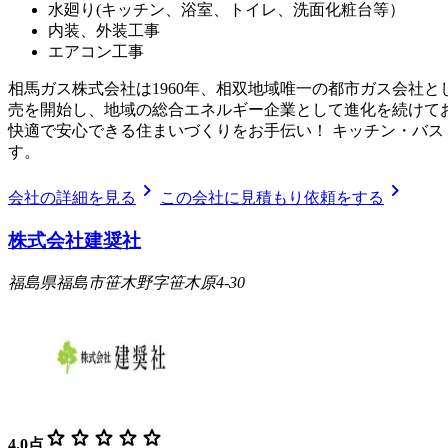
水廻り(キッチン、浴室、トイレ、洗面化粧台等）
内装、外装工事
エアコン工事
相馬ガス株式会社は1960年、相双地域唯一の都市ガス会社
売を開始し、地域の総合エネルギー企業として進化を続けて
快適で安心できる住まいづくりをお手伝い！ キッチン・バ
す。
chevron_right
chevron_right
会社の詳細を見る
この会社に見積もり依頼をする
株式会社建奨社
福島県福島市笹木野字笹木原4-30
star
star
star
star
star
4.0
点