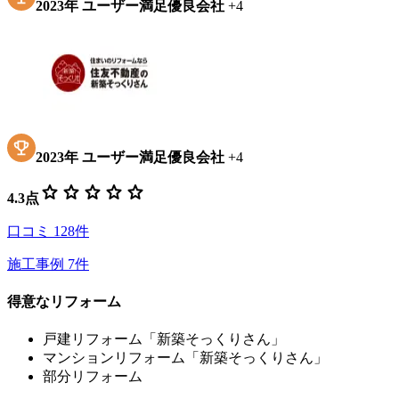
2023
年
ユーザー満足優良会社
+
4
2023
年
ユーザー満足優良会社
+
4
star
star
star
star
star
4.3
点
口コミ
128
件
施工事例
7
件
得意なリフォーム
戸建リフォーム「新築そっくりさん」
マンションリフォーム「新築そっくりさん」
部分リフォーム