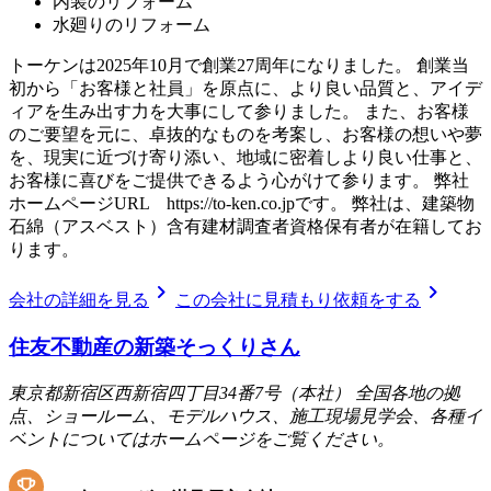
内装のリフォーム
水廻りのリフォーム
トーケンは2025年10月で創業27周年になりました。 創業当
初から「お客様と社員」を原点に、より良い品質と、アイデ
ィアを生み出す力を大事にして参りました。 また、お客様
のご要望を元に、卓抜的なものを考案し、お客様の想いや夢
を、現実に近づけ寄り添い、地域に密着しより良い仕事と、
お客様に喜びをご提供できるよう心がけて参ります。 弊社
ホームページURL https://to-ken.co.jpです。 弊社は、建築物
石綿（アスベスト）含有建材調査者資格保有者が在籍してお
ります。
chevron_right
chevron_right
会社の詳細を見る
この会社に見積もり依頼をする
住友不動産の新築そっくりさん
東京都新宿区西新宿四丁目34番7号（本社） 全国各地の拠
点、ショールーム、モデルハウス、施工現場見学会、各種イ
ベントについてはホームページをご覧ください。