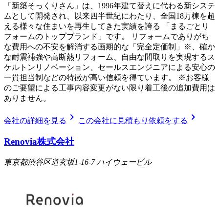
「新築そっくりさん」は、1996年建て替えに代わる新システ
ムとして開発され、以来四半世紀にわたり、全国18万棟を超
える様々な住まいを再生してきた実績を誇る 「まるごとリ
フォームのトップブランド」です。 リフォームでありがち
な費用への不安を解消する画期的な「完全定価制」※、確か
な耐震補強や高断熱リフォーム、自由な間取りを実現するス
ケルトンリノベーション、セールスエンジニアによる安心の
一貫担当制などの特徴が高い信頼を得ています。 ※お客様
のご要望による工事内容変更がない限り着工後の追加費用は
ありません。
chevron_right
chevron_right
会社の詳細を見る
この会社に見積もり依頼をする
Renovia株式会社
東京都渋谷区道玄坂1-16-7 ハイウェービル