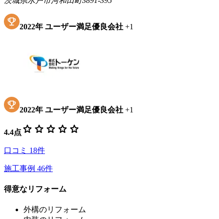
茨城県水戸市河和田町3891-395
2022
年
ユーザー満足優良会社
+
1
2022
年
ユーザー満足優良会社
+
1
star
star
star
star
star
4.4
点
口コミ
18
件
施工事例
46
件
得意なリフォーム
外構のリフォーム