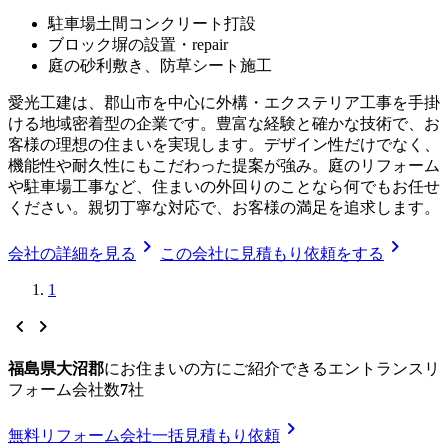
駐車場土間コンクリート打設
ブロック塀の設置・repair
庭の砂利敷き、防草シート施工
愛光工建は、郡山市を中心に外構・エクステリア工事を手掛
ける地域密着型の企業です。豊富な経験と確かな技術で、お
客様の理想の住まいを実現します。デザイン性だけでなく、
機能性や耐久性にもこだわった提案が強み。庭のリフォーム
や駐車場工事など、住まいの外回りのことなら何でもお任せ
ください。親切丁寧な対応で、お客様の満足を追求します。
chevron_right
chevron_right
会社の詳細を見る
この会社に見積もり依頼をする
1
chevron_left
chevron_right
福島県大沼郡
に
お住まいの方にご紹介できる
エントランスリ
フォーム
会社数
7
社
chevron_right
無料
リフォーム会社一括見積もり依頼