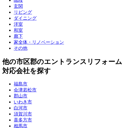
階段
玄関
リビング
ダイニング
洋室
和室
廊下
家全体・リノベーション
その他
他
の市区郡の
エントランスリフォーム
対応会社を探す
福島市
会津若松市
郡山市
いわき市
白河市
須賀川市
喜多方市
相馬市