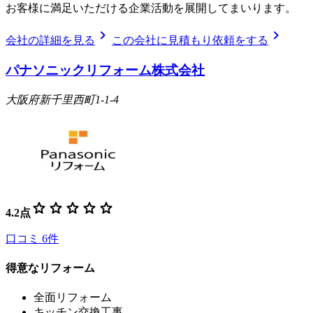
お客様に満足いただける企業活動を展開してまいります。
chevron_right
chevron_right
会社の詳細を見る
この会社に見積もり依頼をする
パナソニックリフォーム株式会社
大阪府新千里西町1-1-4
star
star
star
star
star
4.2
点
口コミ
6
件
得意なリフォーム
全面リフォーム
キッチン交換工事