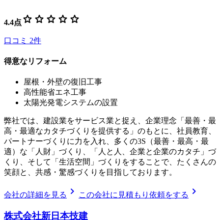
star
star
star
star
star
4.4
点
口コミ
2
件
得意なリフォーム
屋根・外壁の復旧工事
高性能省エネ工事
太陽光発電システムの設置
弊社では、建設業をサービス業と捉え、企業理念「最善・最
高・最適なカタチづくりを提供する」のもとに、社員教育、
パートナーづくりに力を入れ、多くの3S（最善・最高・最
適）な「人財」づくり、「人と人、企業と企業のカタチ」づ
くり、そして「生活空間」づくりをすることで、たくさんの
笑顔と、共感・驚感づくりを目指しております。
chevron_right
chevron_right
会社の詳細を見る
この会社に見積もり依頼をする
株式会社新日本技建