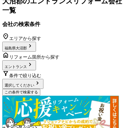
大沼郡
の
エントランスリフォーム
会社
一覧
会社の検索条件
location_on
エリアから探す
chevron_right
福島県大沼郡
home
リフォーム箇所から探す
chevron_right
エントランス
filter_alt
条件で絞り込む
chevron_right
選択してください
この条件で検索する