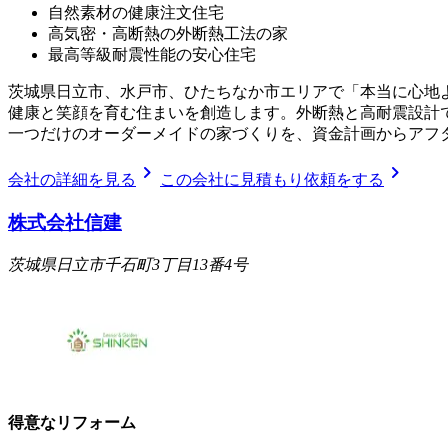
自然素材の健康注文住宅
高気密・高断熱の外断熱工法の家
最高等級耐震性能の安心住宅
茨城県日立市、水戸市、ひたちなか市エリアで「本当に心地
健康と笑顔を育む住まいを創造します。外断熱と高耐震設計
一つだけのオーダーメイドの家づくりを、資金計画からアフ
chevron_right
chevron_right
会社の詳細を見る
この会社に見積もり依頼をする
株式会社信建
茨城県日立市千石町3丁目13番4号
得意なリフォーム