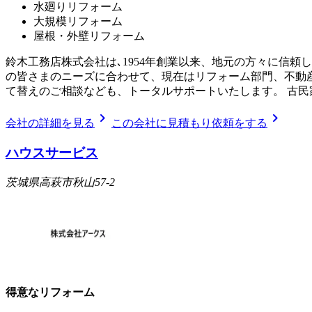
水廻りリフォーム
大規模リフォーム
屋根・外壁リフォーム
鈴木工務店株式会社は､1954年創業以来、地元の方々に信
の皆さまのニーズに合わせて、現在はリフォーム部門、不動
て替えのご相談なども、トータルサポートいたします。 古
chevron_right
chevron_right
会社の詳細を見る
この会社に見積もり依頼をする
ハウスサービス
茨城県高萩市秋山57-2
得意なリフォーム