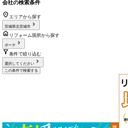
会社の検索条件
location_on
エリアから探す
chevron_right
茨城県北茨城市
home
リフォーム箇所から探す
chevron_right
ポーチ
filter_alt
条件で絞り込む
chevron_right
選択してください
この条件で検索する