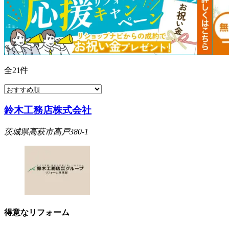
全
21
件
鈴木工務店株式会社
茨城県高萩市高戸380-1
得意なリフォーム