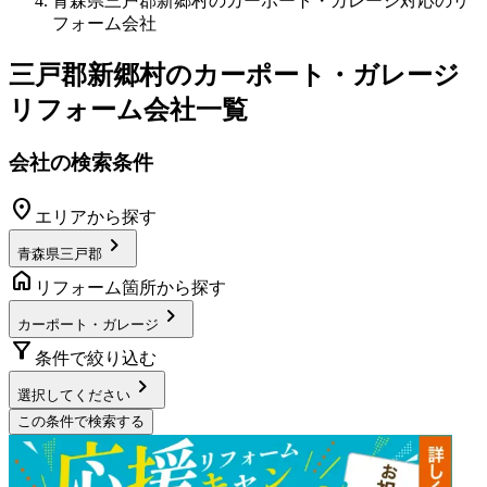
青森県三戸郡新郷村のカーポート・ガレージ対応のリ
フォーム会社
三戸郡新郷村
の
カーポート・ガレージ
リフォーム
会社一覧
会社の検索条件
location_on
エリアから探す
chevron_right
青森県三戸郡
home
リフォーム箇所から探す
chevron_right
カーポート・ガレージ
filter_alt
条件で絞り込む
chevron_right
選択してください
この条件で検索する