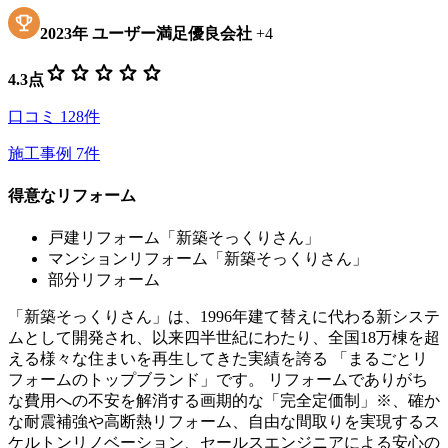
2023
年
ユーザー満足優良会社
+
4
star
star
star
star
star
4.3
点
口コミ
128
件
施工事例
7
件
得意なリフォーム
戸建リフォーム「新築そっくりさん」
マンションリフォーム「新築そっくりさん」
部分リフォーム
「新築そっくりさん」は、1996年建て替えに代わる新システ
ムとして開発され、以来四半世紀にわたり、全国18万棟を超
える様々な住まいを再生してきた実績を誇る 「まるごとリ
フォームのトップブランド」です。 リフォームでありがち
な費用への不安を解消する画期的な「完全定価制」※、確か
な耐震補強や高断熱リフォーム、自由な間取りを実現するス
ケルトンリノベーション、セールスエンジニアによる安心の