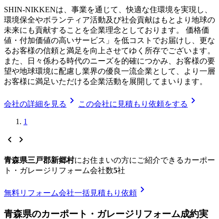
SHIN-NIKKENは、事業を通じて、快適な住環境を実現し、
環境保全やボランティア活動及び社会貢献はもとより地球の
未来にも貢献することを企業理念としております。 価格価
値・付加価値の高いサービス」を低コストでお届けし、更な
るお客様の信頼と満足を向上させてゆく所存でございます。
また、日々係わる時代のニーズを的確につかみ、お客様の要
望や地球環境に配慮し業界の優良一流企業として、より一層
お客様に満足いただける企業活動を展開してまいります。
chevron_right
chevron_right
会社の詳細を見る
この会社に見積もり依頼をする
1
chevron_left
chevron_right
青森県三戸郡新郷村
に
お住まいの方にご紹介できる
カーポー
ト・ガレージリフォーム
会社数
5
社
chevron_right
無料
リフォーム会社一括見積もり依頼
青森県
の
カーポート・ガレージリフォーム
成約実