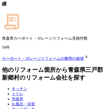
績
青森県
カーポート・ガレージリフォーム見積件数
56
件
chevron_right
カーポート・ガレージリフォーム
の費用の相場
他のリフォーム箇所から
青森県三戸郡
新郷村
のリフォーム会社を探す
キッチン
トイレ
洗面所
お風呂・浴室