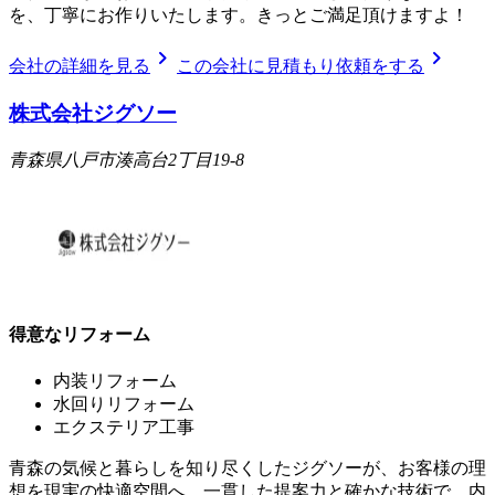
を、丁寧にお作りいたします。きっとご満足頂けますよ！
chevron_right
chevron_right
会社の詳細を見る
この会社に見積もり依頼をする
株式会社ジグソー
青森県八戸市湊高台2丁目19-8
得意なリフォーム
内装リフォーム
水回りリフォーム
エクステリア工事
青森の気候と暮らしを知り尽くしたジグソーが、お客様の理
想を現実の快適空間へ。一貫した提案力と確かな技術で、内