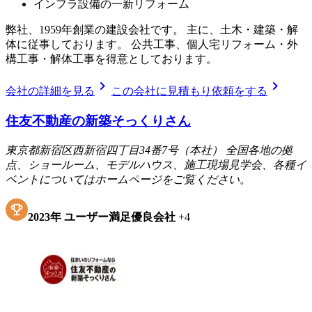
インフラ設備の一新リフォーム
弊社、1959年創業の建設会社です。 主に、土木・建築・解
体に従事しております。 公共工事、個人宅リフォーム・外
構工事・解体工事を得意としております。
chevron_right
chevron_right
会社の詳細を見る
この会社に見積もり依頼をする
住友不動産の新築そっくりさん
東京都新宿区西新宿四丁目34番7号（本社） 全国各地の拠
点、ショールーム、モデルハウス、施工現場見学会、各種イ
ベントについてはホームページをご覧ください。
2023
年
ユーザー満足優良会社
+
4