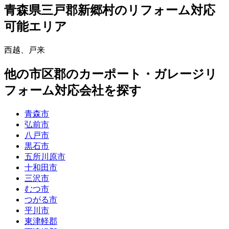
青森県三戸郡新郷村
のリフォーム対応
可能エリア
西越
、
戸来
他
の市区郡の
カーポート・ガレージリ
フォーム
対応会社を探す
青森市
弘前市
八戸市
黒石市
五所川原市
十和田市
三沢市
むつ市
つがる市
平川市
東津軽郡