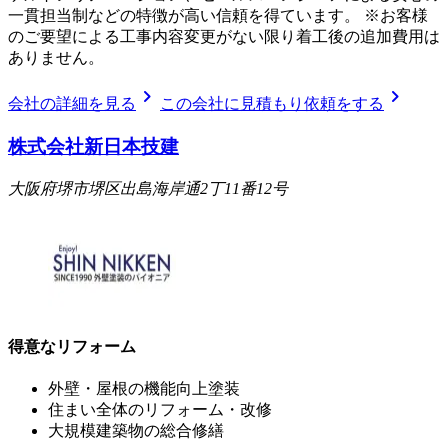
一貫担当制などの特徴が高い信頼を得ています。 ※お客様
のご要望による工事内容変更がない限り着工後の追加費用は
ありません。
chevron_right
chevron_right
会社の詳細を見る
この会社に見積もり依頼をする
株式会社新日本技建
大阪府堺市堺区出島海岸通2丁11番12号
得意なリフォーム
外壁・屋根の機能向上塗装
住まい全体のリフォーム・改修
大規模建築物の総合修繕