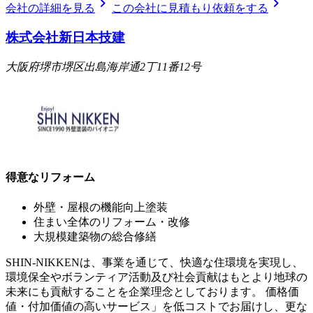
chevron_right
chevron_right
会社の詳細を見る
この会社に見積もり依頼をする
株式会社新日本技建
大阪府堺市堺区出島海岸通2丁11番12号
得意なリフォーム
外壁・屋根の機能向上塗装
住まい全体のリフォーム・改修
大規模建築物の総合修繕
SHIN-NIKKENは、事業を通じて、快適な住環境を実現し、
環境保全やボランティア活動及び社会貢献はもとより地球の
未来にも貢献することを企業理念としております。 価格価
値・付加価値の高いサービス」を低コストでお届けし、更な