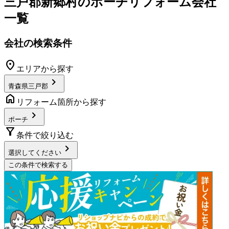
三戸郡新郷村
の
ポーチリフォーム
会社
一覧
会社の検索条件
location_on
エリアから探す
chevron_right
青森県三戸郡
home
リフォーム箇所から探す
chevron_right
ポーチ
filter_alt
条件で絞り込む
chevron_right
選択してください
この条件で検索する