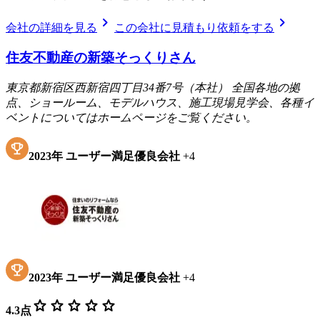
chevron_right
chevron_right
会社の詳細を見る
この会社に見積もり依頼をする
住友不動産の新築そっくりさん
東京都新宿区西新宿四丁目34番7号（本社） 全国各地の拠
点、ショールーム、モデルハウス、施工現場見学会、各種イ
ベントについてはホームページをご覧ください。
2023
年
ユーザー満足優良会社
+
4
2023
年
ユーザー満足優良会社
+
4
star
star
star
star
star
4.3
点