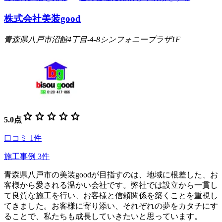
株式会社美装good
青森県八戸市沼館4丁目-4-8シンフォニープラザ1F
star
star
star
star
star
5.0
点
口コミ
1
件
施工事例
3
件
青森県八戸市の美装goodが目指すのは、地域に根差した、お
客様から愛される温かい会社です。弊社では設立から一貫し
て良質な施工を行い、お客様と信頼関係を築くことを重視し
てきました。お客様に寄り添い、それぞれの夢をカタチにす
ることで、私たちも成長していきたいと思っています。