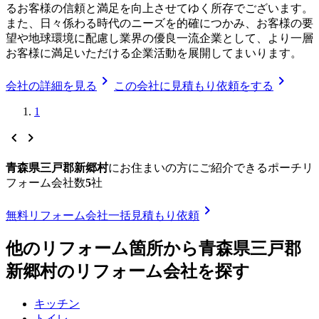
るお客様の信頼と満足を向上させてゆく所存でございます。
また、日々係わる時代のニーズを的確につかみ、お客様の要
望や地球環境に配慮し業界の優良一流企業として、より一層
お客様に満足いただける企業活動を展開してまいります。
chevron_right
chevron_right
会社の詳細を見る
この会社に見積もり依頼をする
1
chevron_left
chevron_right
青森県三戸郡新郷村
に
お住まいの方にご紹介できる
ポーチリ
フォーム
会社数
5
社
chevron_right
無料
リフォーム会社一括見積もり依頼
他のリフォーム箇所から
青森県三戸郡
新郷村
のリフォーム会社を探す
キッチン
トイレ