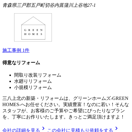
青森県三戸郡五戸町切谷内菖蒲川上谷地27-1
施工事例
1
件
得意なリフォーム
間取り改装リフォーム
水廻りリフォーム
小規模リフォーム
三八上北の新築・リフォームは、グリーンホームズ‐GREEN
HOMES‐へお任せください。実績豊富！なのに若い！そんな
スタッフが、お客様のご予算やご希望にぴったりなプラン
を、丁寧にお作りいたします。きっとご満足頂けますよ！
chevron_right
chevron_right
会社の詳細を見る
この会社に見積もり依頼をする