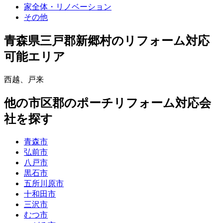
家全体・リノベーション
その他
青森県三戸郡新郷村
のリフォーム対応
可能エリア
西越
、
戸来
他
の市区郡の
ポーチリフォーム
対応会
社を探す
青森市
弘前市
八戸市
黒石市
五所川原市
十和田市
三沢市
むつ市