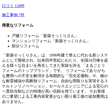
口コミ
128
件
施工事例
7
件
得意なリフォーム
戸建リフォーム「新築そっくりさん」
マンションリフォーム「新築そっくりさん」
部分リフォーム
「新築そっくりさん」は、1996年建て替えに代わる新システ
ムとして開発され、以来四半世紀にわたり、全国18万棟を超
える様々な住まいを再生してきた実績を誇る 「まるごとリ
フォームのトップブランド」です。 リフォームでありがち
な費用への不安を解消する画期的な「完全定価制」※、確か
な耐震補強や高断熱リフォーム、自由な間取りを実現するス
ケルトンリノベーション、セールスエンジニアによる安心の
一貫担当制などの特徴が高い信頼を得ています。 ※お客様
のご要望による工事内容変更がない限り着工後の追加費用は
ありません。