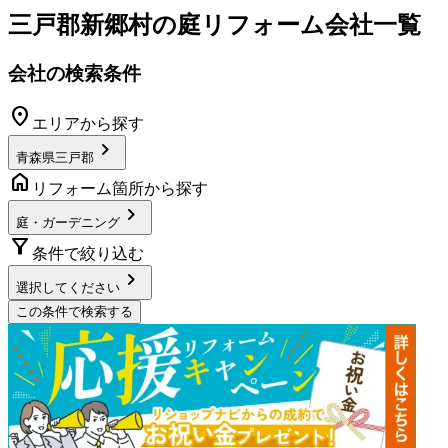
三戸郡新郷村
の
庭リフォーム
会社一覧
会社の検索条件
location_on
エリアから探す
chevron_right
青森県三戸郡
home
リフォーム箇所から探す
chevron_right
庭・ガーデニング
filter_alt
条件で絞り込む
chevron_right
選択してください
この条件で検索する