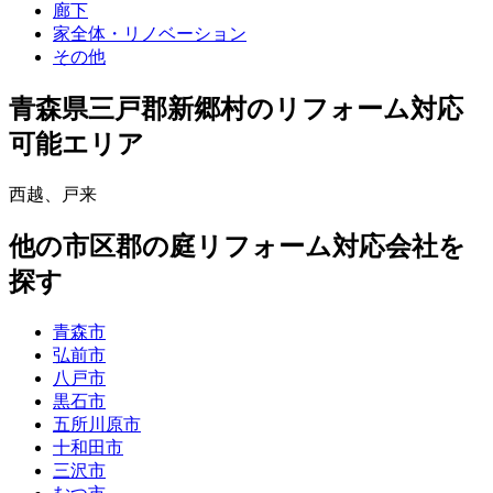
廊下
家全体・リノベーション
その他
青森県三戸郡新郷村
のリフォーム対応
可能エリア
西越
、
戸来
他
の市区郡の
庭リフォーム
対応会社を
探す
青森市
弘前市
八戸市
黒石市
五所川原市
十和田市
三沢市