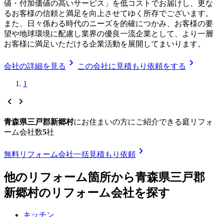
値・付加価値の高いサービス」を低コストでお届けし、更な
るお客様の信頼と満足を向上させてゆく所存でございます。
また、日々係わる時代のニーズを的確につかみ、お客様の要
望や地球環境に配慮し業界の優良一流企業として、より一層
お客様に満足いただける企業活動を展開してまいります。
chevron_right
chevron_right
会社の詳細を見る
この会社に見積もり依頼をする
1
chevron_left
chevron_right
青森県三戸郡新郷村
に
お住まいの方にご紹介できる
庭リフォ
ーム
会社数
5
社
chevron_right
無料
リフォーム会社一括見積もり依頼
他のリフォーム箇所から
青森県三戸郡
新郷村
のリフォーム会社を探す
キッチン