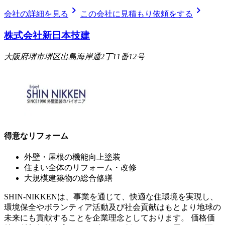
chevron_right
chevron_right
会社の詳細を見る
この会社に見積もり依頼をする
株式会社新日本技建
大阪府堺市堺区出島海岸通2丁11番12号
得意なリフォーム
外壁・屋根の機能向上塗装
住まい全体のリフォーム・改修
大規模建築物の総合修繕
SHIN-NIKKENは、事業を通じて、快適な住環境を実現し、
環境保全やボランティア活動及び社会貢献はもとより地球の
未来にも貢献することを企業理念としております。 価格価