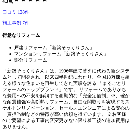
4.3
点
口コミ
128
件
施工事例
7
件
得意なリフォーム
戸建リフォーム「新築そっくりさん」
マンションリフォーム「新築そっくりさん」
部分リフォーム
「新築そっくりさん」は、1996年建て替えに代わる新システ
ムとして開発され、以来四半世紀にわたり、全国18万棟を超
える様々な住まいを再生してきた実績を誇る 「まるごとリ
フォームのトップブランド」です。 リフォームでありがち
な費用への不安を解消する画期的な「完全定価制」※、確か
な耐震補強や高断熱リフォーム、自由な間取りを実現するス
ケルトンリノベーション、セールスエンジニアによる安心の
一貫担当制などの特徴が高い信頼を得ています。 ※お客様
のご要望による工事内容変更がない限り着工後の追加費用は
ありません。