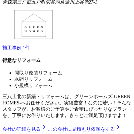
青森県三戸郡五戸町切谷内菖蒲川上谷地27-1
施工事例
1
件
得意なリフォーム
間取り改装リフォーム
水廻りリフォーム
小規模リフォーム
三八上北の新築・リフォームは、グリーンホームズ‐GREEN
HOMES‐へお任せください。実績豊富！なのに若い！そんな
スタッフが、お客様のご予算やご希望にぴったりなプラン
を、丁寧にお作りいたします。きっとご満足頂けますよ！
chevron_right
chevron_right
会社の詳細を見る
この会社に見積もり依頼をする