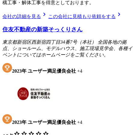
構工事・解体工事を得意としております。
chevron_right
chevron_right
会社の詳細を見る
この会社に見積もり依頼をする
住友不動産の新築そっくりさん
東京都新宿区西新宿四丁目34番7号（本社） 全国各地の拠
点、ショールーム、モデルハウス、施工現場見学会、各種イ
ベントについてはホームページをご覧ください。
2023
年
ユーザー満足優良会社
+
4
2023
年
ユーザー満足優良会社
+
4
star
star
star
star
star