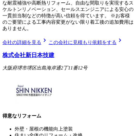
な耐震補強や高断熱リフォーム、自由な間取りを実現するス
ケルトンリノベーション、セールスエンジニアによる安心の
一貫担当制などの特徴が高い信頼を得ています。 ※お客様
のご要望による工事内容変更がない限り着工後の追加費用は
ありません。
chevron_right
chevron_right
会社の詳細を見る
この会社に見積もり依頼をする
株式会社新日本技建
大阪府堺市堺区出島海岸通2丁11番12号
得意なリフォーム
外壁・屋根の機能向上塗装
住まい全体のリフォーム・改修