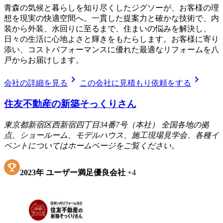
青森の気候と暮らしを知り尽くしたジグソーが、お客様の理
想を現実の快適空間へ。一貫した提案力と確かな技術で、内
装から外装、水回りに至るまで、住まいの悩みを解決し、
日々の生活に心地よさと輝きをもたらします。お客様に寄り
添い、コストパフォーマンスに優れた最適なリフォームを八
戸からお届けします。
chevron_right
chevron_right
会社の詳細を見る
この会社に見積もり依頼をする
住友不動産の新築そっくりさん
東京都新宿区西新宿四丁目34番7号（本社） 全国各地の拠
点、ショールーム、モデルハウス、施工現場見学会、各種イ
ベントについてはホームページをご覧ください。
2023
年
ユーザー満足優良会社
+
4