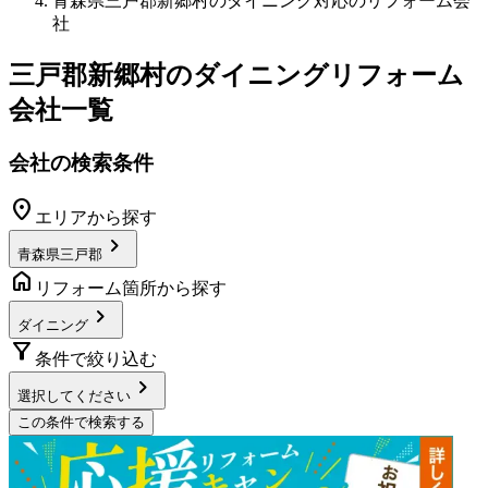
青森県三戸郡新郷村のダイニング対応のリフォーム会
社
三戸郡新郷村
の
ダイニングリフォーム
会社一覧
会社の検索条件
location_on
エリアから探す
chevron_right
青森県三戸郡
home
リフォーム箇所から探す
chevron_right
ダイニング
filter_alt
条件で絞り込む
chevron_right
選択してください
この条件で検索する