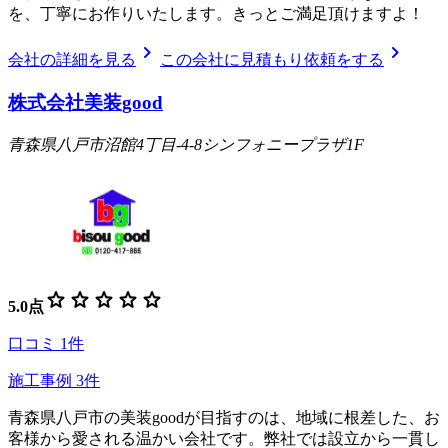
を、丁寧にお作りいたします。きっとご満足頂けますよ！
chevron_right
chevron_right
会社の詳細を見る
この会社に見積もり依頼をする
株式会社美装good
青森県八戸市沼館4丁目-4-8シンフォニープラザ1F
star
star
star
star
star
5.0
点
口コミ
1
件
施工事例
3
件
青森県八戸市の美装goodが目指すのは、地域に根差した、お
客様から愛される温かい会社です。弊社では設立から一貫し