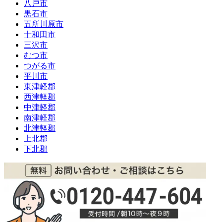
八戸市
黒石市
五所川原市
十和田市
三沢市
むつ市
つがる市
平川市
東津軽郡
西津軽郡
中津軽郡
南津軽郡
北津軽郡
上北郡
下北郡