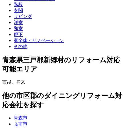
階段
玄関
リビング
洋室
和室
廊下
家全体・リノベーション
その他
青森県三戸郡新郷村
のリフォーム対応
可能エリア
西越
、
戸来
他
の市区郡の
ダイニングリフォーム
対
応会社を探す
青森市
弘前市