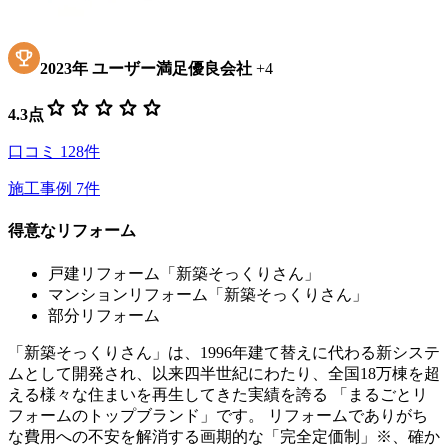
2023
年
ユーザー満足優良会社
+
4
star
star
star
star
star
4.3
点
口コミ
128
件
施工事例
7
件
得意なリフォーム
戸建リフォーム「新築そっくりさん」
マンションリフォーム「新築そっくりさん」
部分リフォーム
「新築そっくりさん」は、1996年建て替えに代わる新システ
ムとして開発され、以来四半世紀にわたり、全国18万棟を超
える様々な住まいを再生してきた実績を誇る 「まるごとリ
フォームのトップブランド」です。 リフォームでありがち
な費用への不安を解消する画期的な「完全定価制」※、確か