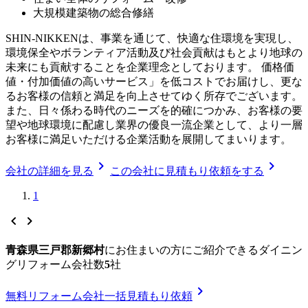
大規模建築物の総合修繕
SHIN-NIKKENは、事業を通じて、快適な住環境を実現し、
環境保全やボランティア活動及び社会貢献はもとより地球の
未来にも貢献することを企業理念としております。 価格価
値・付加価値の高いサービス」を低コストでお届けし、更な
るお客様の信頼と満足を向上させてゆく所存でございます。
また、日々係わる時代のニーズを的確につかみ、お客様の要
望や地球環境に配慮し業界の優良一流企業として、より一層
お客様に満足いただける企業活動を展開してまいります。
chevron_right
chevron_right
会社の詳細を見る
この会社に見積もり依頼をする
1
chevron_left
chevron_right
青森県三戸郡新郷村
に
お住まいの方にご紹介できる
ダイニン
グリフォーム
会社数
5
社
chevron_right
無料
リフォーム会社一括見積もり依頼