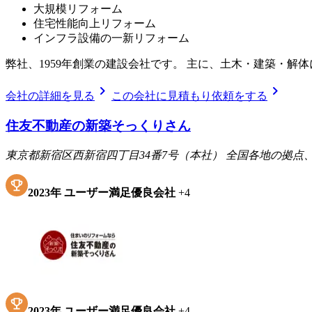
大規模リフォーム
住宅性能向上リフォーム
インフラ設備の一新リフォーム
弊社、1959年創業の建設会社です。 主に、土木・建築・
chevron_right
chevron_right
会社の詳細を見る
この会社に見積もり依頼をする
住友不動産の新築そっくりさん
東京都新宿区西新宿四丁目34番7号（本社） 全国各地の拠
2023
年
ユーザー満足優良会社
+
4
2023
年
ユーザー満足優良会社
+
4