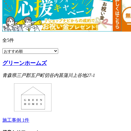
全
5
件
グリーンホームズ
青森県三戸郡五戸町切谷内菖蒲川上谷地27-1
施工事例
1
件