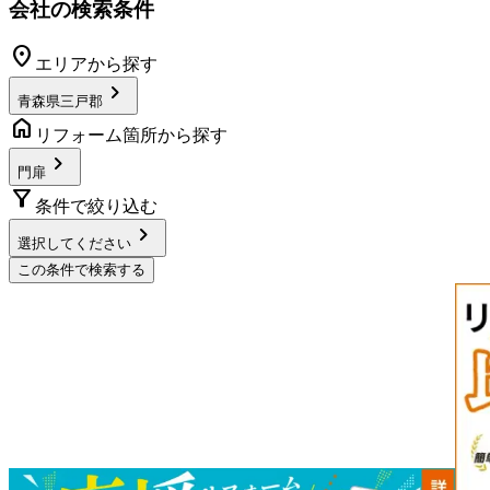
会社の検索条件
location_on
エリアから探す
chevron_right
青森県三戸郡
home
リフォーム箇所から探す
chevron_right
門扉
filter_alt
条件で絞り込む
chevron_right
選択してください
この条件で検索する