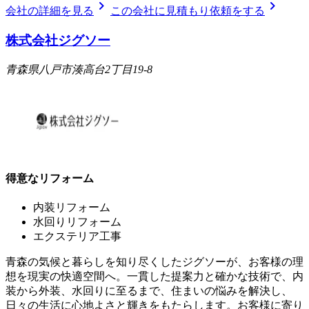
chevron_right
chevron_right
会社の詳細を見る
この会社に見積もり依頼をする
株式会社ジグソー
青森県八戸市湊高台2丁目19-8
得意なリフォーム
内装リフォーム
水回りリフォーム
エクステリア工事
青森の気候と暮らしを知り尽くしたジグソーが、お客様の理
想を現実の快適空間へ。一貫した提案力と確かな技術で、内
装から外装、水回りに至るまで、住まいの悩みを解決し、
日々の生活に心地よさと輝きをもたらします。お客様に寄り