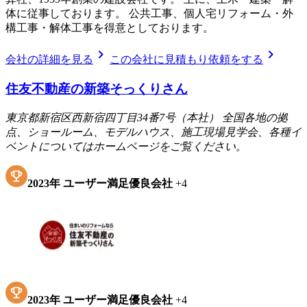
体に従事しております。 公共工事、個人宅リフォーム・外
構工事・解体工事を得意としております。
chevron_right
chevron_right
会社の詳細を見る
この会社に見積もり依頼をする
住友不動産の新築そっくりさん
東京都新宿区西新宿四丁目34番7号（本社） 全国各地の拠
点、ショールーム、モデルハウス、施工現場見学会、各種イ
ベントについてはホームページをご覧ください。
2023
年
ユーザー満足優良会社
+
4
2023
年
ユーザー満足優良会社
+
4