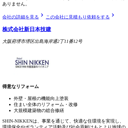
ありません。
chevron_right
chevron_right
会社の詳細を見る
この会社に見積もり依頼をする
株式会社新日本技建
大阪府堺市堺区出島海岸通2丁11番12号
得意なリフォーム
外壁・屋根の機能向上塗装
住まい全体のリフォーム・改修
大規模建築物の総合修繕
SHIN-NIKKENは、事業を通じて、快適な住環境を実現し、
環境保全やボランティア活動及び社会貢献はもとより地球の