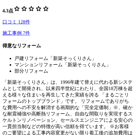
star
star
star
star
star
4.3
点
口コミ
128
件
施工事例
7
件
得意なリフォーム
戸建リフォーム「新築そっくりさん」
マンションリフォーム「新築そっくりさん」
部分リフォーム
「新築そっくりさん」は、1996年建て替えに代わる新システ
ムとして開発され、以来四半世紀にわたり、全国18万棟を超
える様々な住まいを再生してきた実績を誇る 「まるごとリ
フォームのトップブランド」です。 リフォームでありがち
な費用への不安を解消する画期的な「完全定価制」※、確か
な耐震補強や高断熱リフォーム、自由な間取りを実現するス
ケルトンリノベーション、セールスエンジニアによる安心の
一貫担当制などの特徴が高い信頼を得ています。 ※お客様
のご要望による工事内容変更がない限り着工後の追加費用は