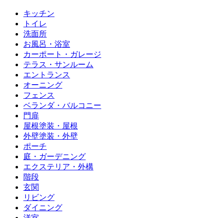
キッチン
トイレ
洗面所
お風呂・浴室
カーポート・ガレージ
テラス・サンルーム
エントランス
オーニング
フェンス
ベランダ・バルコニー
門扉
屋根塗装・屋根
外壁塗装・外壁
ポーチ
庭・ガーデニング
エクステリア・外構
階段
玄関
リビング
ダイニング
洋室