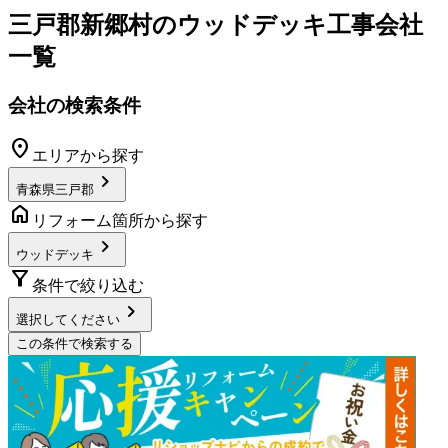
三戸郡新郷村
の
ウッドデッキ工事
会社
一覧
会社の検索条件
location_on
エリアから探す
chevron_right
青森県三戸郡
home
リフォーム箇所から探す
chevron_right
ウッドデッキ
filter_alt
条件で絞り込む
chevron_right
選択してください
この条件で検索する