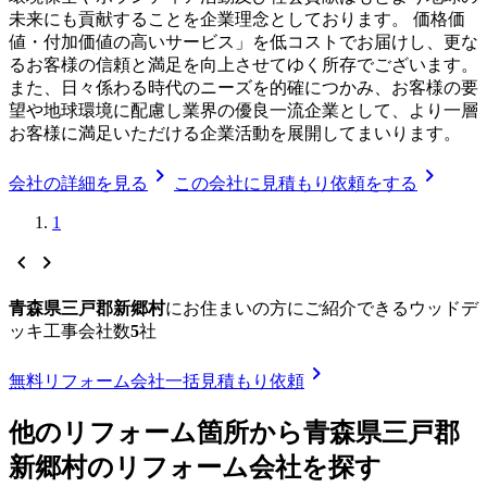
未来にも貢献することを企業理念としております。 価格価
値・付加価値の高いサービス」を低コストでお届けし、更な
るお客様の信頼と満足を向上させてゆく所存でございます。
また、日々係わる時代のニーズを的確につかみ、お客様の要
望や地球環境に配慮し業界の優良一流企業として、より一層
お客様に満足いただける企業活動を展開してまいります。
chevron_right
chevron_right
会社の詳細を見る
この会社に見積もり依頼をする
1
chevron_left
chevron_right
青森県三戸郡新郷村
に
お住まいの方にご紹介できる
ウッドデ
ッキ工事
会社数
5
社
chevron_right
無料
リフォーム会社一括見積もり依頼
他のリフォーム箇所から
青森県三戸郡
新郷村
のリフォーム会社を探す