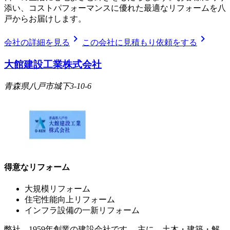
添い、コストパフォーマンスに優れた最適なリフォームを八
戸からお届けします。
chevron_right
chevron_right
会社の詳細を見る
この会社に見積もり依頼をする
大館建設工業株式会社
青森県八戸市城下3-10-6
得意なリフォーム
大規模リフォーム
住宅性能向上リフォーム
インフラ設備の一新リフォーム
弊社、1959年創業の建設会社です。 主に、土木・建築・解