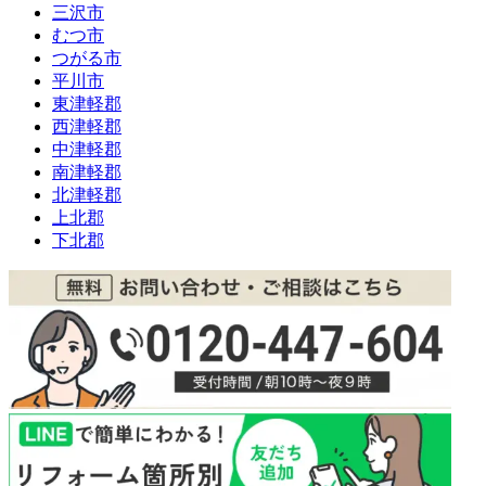
三沢市
むつ市
つがる市
平川市
東津軽郡
西津軽郡
中津軽郡
南津軽郡
北津軽郡
上北郡
下北郡