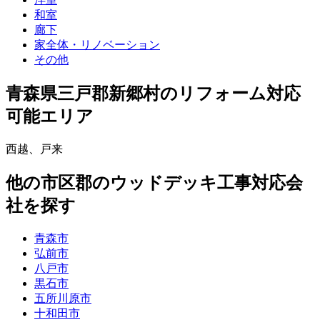
和室
廊下
家全体・リノベーション
その他
青森県三戸郡新郷村
のリフォーム対応
可能エリア
西越
、
戸来
他
の市区郡の
ウッドデッキ工事
対応会
社を探す
青森市
弘前市
八戸市
黒石市
五所川原市
十和田市