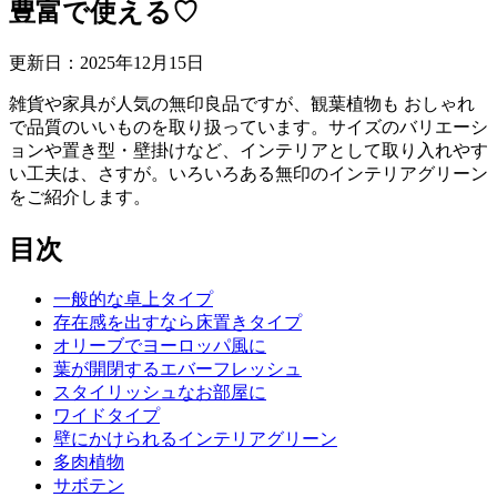
豊富で使える♡
更新日：
2025
年
12
月
15
日
雑貨や家具が人気の無印良品ですが、観葉植物も おしゃれ
で品質のいいものを取り扱っています。サイズのバリエーシ
ョンや置き型・壁掛けなど、インテリアとして取り入れやす
い工夫は、さすが。いろいろある無印のインテリアグリーン
をご紹介します。
目次
一般的な卓上タイプ
存在感を出すなら床置きタイプ
オリーブでヨーロッパ風に
葉が開閉するエバーフレッシュ
スタイリッシュなお部屋に
ワイドタイプ
壁にかけられるインテリアグリーン
多肉植物
サボテン