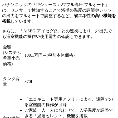
パナソニックの『JPシリーズ パワフル高圧 フルオート』
は、センサーで検知することで浴槽の温度の調節やシャワー
の出力をフルオートで調整するなど、
省エネ性の高い機能を
搭載
しています。
さらに、「AiSEG(アイセグ)2」との連携により、外出先で
も浴室機能の操作や使用電力の確認もできます。
金額
(システム
108.1万円～(税別本体価格)
希望小売
価格)
タンク容
370L
量
「エコキュート専用アプリ」による、遠隔での
浴室機能の操作が可能
ご家族一人一人に合わせて、入浴温度が調整で
きる「温浴セレクト」機能を搭載