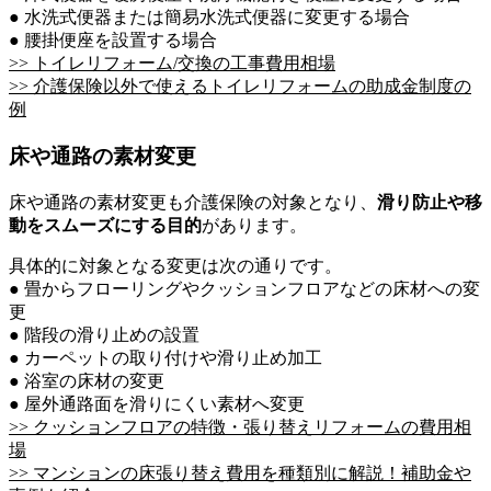
● 水洗式便器または簡易水洗式便器に変更する場合
● 腰掛便座を設置する場合
>> トイレリフォーム/交換の工事費用相場
>> 介護保険以外で使えるトイレリフォームの助成金制度の
例
床や通路の素材変更
床や通路の素材変更も介護保険の対象となり、
滑り防止や移
動をスムーズにする目的
があります。
具体的に対象となる変更は次の通りです。
● 畳からフローリングやクッションフロアなどの床材への変
更
● 階段の滑り止めの設置
● カーペットの取り付けや滑り止め加工
● 浴室の床材の変更
● 屋外通路面を滑りにくい素材へ変更
>> クッションフロアの特徴・張り替えリフォームの費用相
場
>> マンションの床張り替え費用を種類別に解説！補助金や