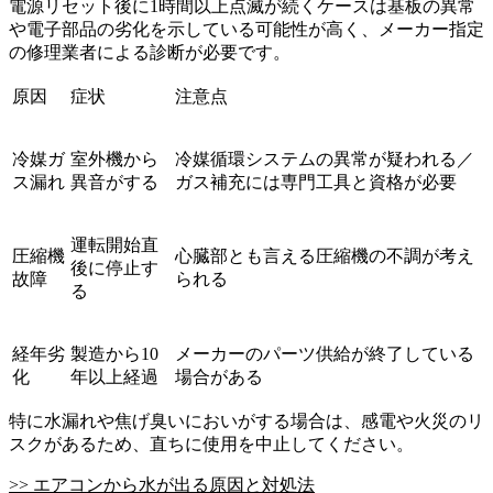
電源リセット後に1時間以上点滅が続くケースは基板の異常
や電子部品の劣化を示している可能性が高く、メーカー指定
の修理業者による診断が必要です。
原因
症状
注意点
冷媒ガ
室外機から
冷媒循環システムの異常が疑われる／
ス漏れ
異音がする
ガス補充には専門工具と資格が必要
運転開始直
圧縮機
心臓部とも言える圧縮機の不調が考え
後に停止す
故障
られる
る
経年劣
製造から10
メーカーのパーツ供給が終了している
化
年以上経過
場合がある
特に水漏れや焦げ臭いにおいがする場合は、感電や火災のリ
スクがあるため、直ちに使用を中止してください。
>> エアコンから水が出る原因と対処法