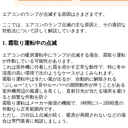
エアコンのランプが点滅する原因はさまざまです。
ここでは、エアコンのランプ点滅の主な原因と、その適切な
対処法について詳しく解説していきます。
1. 霜取り運転中の点滅
エアコンの暖房運転中にランプが点滅する場合、霜取り運転
が作動している可能性があります。
これは室外機に付着した霜を溶かす正常な動作で、特に冬や
湿度の高い環境で次のようなケースがよくみられます。
霜取り運転中は冷たい風が出るが、自動的に解除される
"ぷしゅー"という音やルーバーの開閉動作が伴うことがある
室外機周辺の風通しを良くし、直射日光が当たる場所を避け
ると頻繁な作動を防ぐ
霜取り運転はメーカー推奨の機能で、1時間に1～2回程度の
作動なら正常範囲内です。
ただし、25分以上点滅が続く、暖房が再開されないなどの場
合は専門業者に相談しましょう。