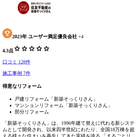
2023
年
ユーザー満足優良会社
+
4
star
star
star
star
star
4.3
点
口コミ
128
件
施工事例
7
件
得意なリフォーム
戸建リフォーム「新築そっくりさん」
マンションリフォーム「新築そっくりさん」
部分リフォーム
「新築そっくりさん」は、1996年建て替えに代わる新システ
ムとして開発され、以来四半世紀にわたり、全国18万棟を超
える様々な住まいを再生してきた実績を誇る 「まるごとリ