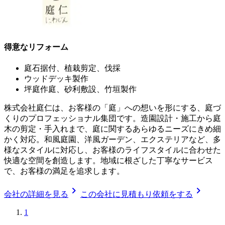
得意なリフォーム
庭石据付、植栽剪定、伐採
ウッドデッキ製作
坪庭作庭、砂利敷設、竹垣製作
株式会社庭仁は、お客様の「庭」への想いを形にする、庭づ
くりのプロフェッショナル集団です。造園設計・施工から庭
木の剪定・手入れまで、庭に関するあらゆるニーズにきめ細
かく対応。和風庭園、洋風ガーデン、エクステリアなど、多
様なスタイルに対応し、お客様のライフスタイルに合わせた
快適な空間を創造します。地域に根ざした丁寧なサービス
で、お客様の満足を追求します。
chevron_right
chevron_right
会社の詳細を見る
この会社に見積もり依頼をする
1