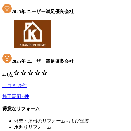
2025
年
ユーザー満足優良会社
2025
年
ユーザー満足優良会社
star
star
star
star
star
4.3
点
口コミ
26
件
施工事例
6
件
得意なリフォーム
外壁・屋根のリフォームおよび塗装
水廻りリフォーム