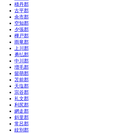
積丹郡
古平郡
余市郡
空知郡
夕張郡
樺戸郡
雨竜郡
上川郡
勇払郡
中川郡
増毛郡
留萌郡
苫前郡
天塩郡
宗谷郡
礼文郡
利尻郡
網走郡
斜里郡
常呂郡
紋別郡