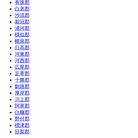
有珠郡
白老郡
沙流郡
新冠郡
浦河郡
様似郡
幌泉郡
日高郡
河東郡
河西郡
広尾郡
足寄郡
十勝郡
釧路郡
厚岸郡
川上郡
阿寒郡
白糠郡
野付郡
標津郡
目梨郡