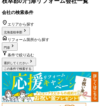
枝幸郡
の
門扉リフォーム
会社一覧
会社の検索条件
location_on
エリアから探す
chevron_right
北海道枝幸郡
home
リフォーム箇所から探す
chevron_right
門扉
filter_alt
条件で絞り込む
chevron_right
選択してください
この条件で検索する