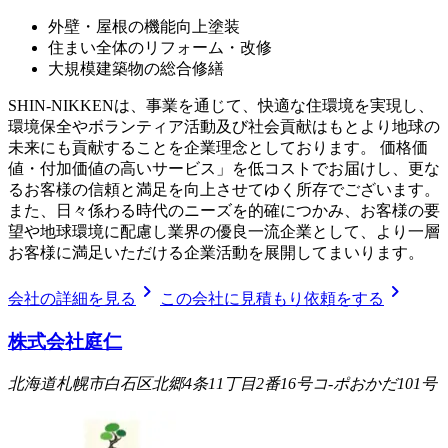
外壁・屋根の機能向上塗装
住まい全体のリフォーム・改修
大規模建築物の総合修繕
SHIN-NIKKENは、事業を通じて、快適な住環境を実現し、
環境保全やボランティア活動及び社会貢献はもとより地球の
未来にも貢献することを企業理念としております。 価格価
値・付加価値の高いサービス」を低コストでお届けし、更な
るお客様の信頼と満足を向上させてゆく所存でございます。
また、日々係わる時代のニーズを的確につかみ、お客様の要
望や地球環境に配慮し業界の優良一流企業として、より一層
お客様に満足いただける企業活動を展開してまいります。
chevron_right
chevron_right
会社の詳細を見る
この会社に見積もり依頼をする
株式会社庭仁
北海道札幌市白石区北郷4条11丁目2番16号コ-ポおかだ101号