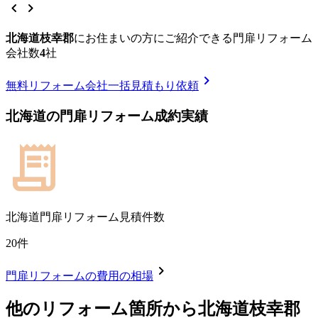
chevron_left
chevron_right
北海道枝幸郡
に
お住まいの方にご紹介できる
門扉リフォーム
会社数
4
社
chevron_right
無料
リフォーム会社一括見積もり依頼
北海道
の
門扉リフォーム
成約実績
北海道
門扉リフォーム見積件数
20
件
chevron_right
門扉リフォーム
の費用の相場
他のリフォーム箇所から
北海道枝幸郡