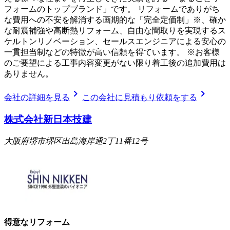
フォームのトップブランド」です。 リフォームでありがち
な費用への不安を解消する画期的な「完全定価制」※、確か
な耐震補強や高断熱リフォーム、自由な間取りを実現するス
ケルトンリノベーション、セールスエンジニアによる安心の
一貫担当制などの特徴が高い信頼を得ています。 ※お客様
のご要望による工事内容変更がない限り着工後の追加費用は
ありません。
chevron_right
chevron_right
会社の詳細を見る
この会社に見積もり依頼をする
株式会社新日本技建
大阪府堺市堺区出島海岸通2丁11番12号
得意なリフォーム