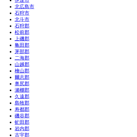
伊達市
北広島市
石狩市
北斗市
石狩郡
松前郡
上磯郡
亀田郡
茅部郡
二海郡
山越郡
檜山郡
爾志郡
奥尻郡
瀬棚郡
久遠郡
島牧郡
寿都郡
磯谷郡
虻田郡
岩内郡
古宇郡