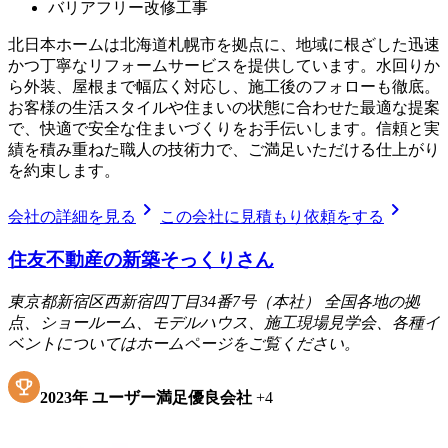
バリアフリー改修工事
北日本ホームは北海道札幌市を拠点に、地域に根ざした迅速
かつ丁寧なリフォームサービスを提供しています。水回りか
ら外装、屋根まで幅広く対応し、施工後のフォローも徹底。
お客様の生活スタイルや住まいの状態に合わせた最適な提案
で、快適で安全な住まいづくりをお手伝いします。信頼と実
績を積み重ねた職人の技術力で、ご満足いただける仕上がり
を約束します。
chevron_right
chevron_right
会社の詳細を見る
この会社に見積もり依頼をする
住友不動産の新築そっくりさん
東京都新宿区西新宿四丁目34番7号（本社） 全国各地の拠
点、ショールーム、モデルハウス、施工現場見学会、各種イ
ベントについてはホームページをご覧ください。
2023
年
ユーザー満足優良会社
+
4