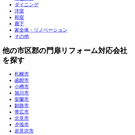
ダイニング
洋室
和室
廊下
家全体・リノベーション
その他
他
の市区郡の
門扉リフォーム
対応会社
を探す
札幌市
函館市
小樽市
旭川市
室蘭市
釧路市
帯広市
北見市
夕張市
岩見沢市