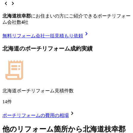
chevron_left
chevron_right
北海道枝幸郡
に
お住まいの方にご紹介できる
ポーチリフォー
ム
会社数
4
社
chevron_right
無料
リフォーム会社一括見積もり依頼
北海道
の
ポーチリフォーム
成約実績
北海道
ポーチリフォーム見積件数
14
件
chevron_right
ポーチリフォーム
の費用の相場
他のリフォーム箇所から
北海道枝幸郡