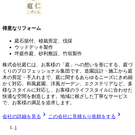
得意なリフォーム
庭石据付、植栽剪定、伐採
ウッドデッキ製作
坪庭作庭、砂利敷設、竹垣製作
株式会社庭仁は、お客様の「庭」への想いを形にする、庭づ
くりのプロフェッショナル集団です。造園設計・施工から庭
木の剪定・手入れまで、庭に関するあらゆるニーズにきめ細
かく対応。和風庭園、洋風ガーデン、エクステリアなど、多
様なスタイルに対応し、お客様のライフスタイルに合わせた
快適な空間を創造します。地域に根ざした丁寧なサービス
で、お客様の満足を追求します。
chevron_right
chevron_right
会社の詳細を見る
この会社に見積もり依頼をする
1