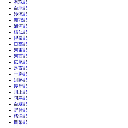
有珠郡
白老郡
沙流郡
新冠郡
浦河郡
様似郡
幌泉郡
日高郡
河東郡
河西郡
広尾郡
足寄郡
十勝郡
釧路郡
厚岸郡
川上郡
阿寒郡
白糠郡
野付郡
標津郡
目梨郡