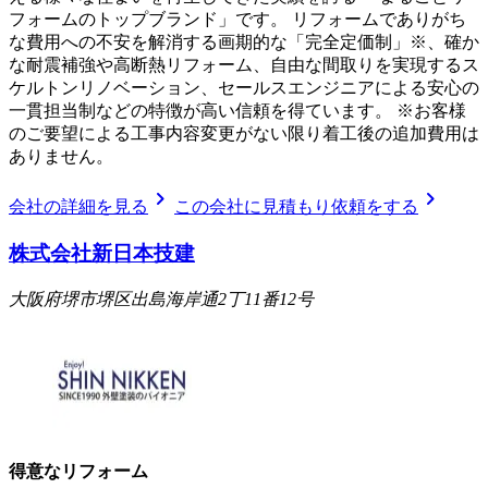
フォームのトップブランド」です。 リフォームでありがち
な費用への不安を解消する画期的な「完全定価制」※、確か
な耐震補強や高断熱リフォーム、自由な間取りを実現するス
ケルトンリノベーション、セールスエンジニアによる安心の
一貫担当制などの特徴が高い信頼を得ています。 ※お客様
のご要望による工事内容変更がない限り着工後の追加費用は
ありません。
chevron_right
chevron_right
会社の詳細を見る
この会社に見積もり依頼をする
株式会社新日本技建
大阪府堺市堺区出島海岸通2丁11番12号
得意なリフォーム