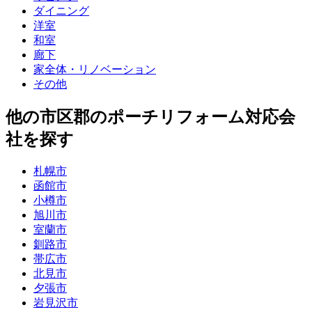
ダイニング
洋室
和室
廊下
家全体・リノベーション
その他
他
の市区郡の
ポーチリフォーム
対応会
社を探す
札幌市
函館市
小樽市
旭川市
室蘭市
釧路市
帯広市
北見市
夕張市
岩見沢市