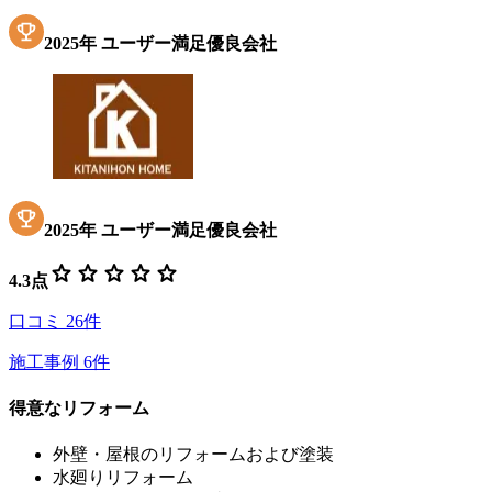
2025
年
ユーザー満足優良会社
2025
年
ユーザー満足優良会社
star
star
star
star
star
4.3
点
口コミ
26
件
施工事例
6
件
得意なリフォーム
外壁・屋根のリフォームおよび塗装
水廻りリフォーム