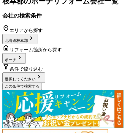
枝幸郡
の
ポーチリフォーム
会社一覧
会社の検索条件
location_on
エリアから探す
chevron_right
北海道枝幸郡
home
リフォーム箇所から探す
chevron_right
ポーチ
filter_alt
条件で絞り込む
chevron_right
選択してください
この条件で検索する