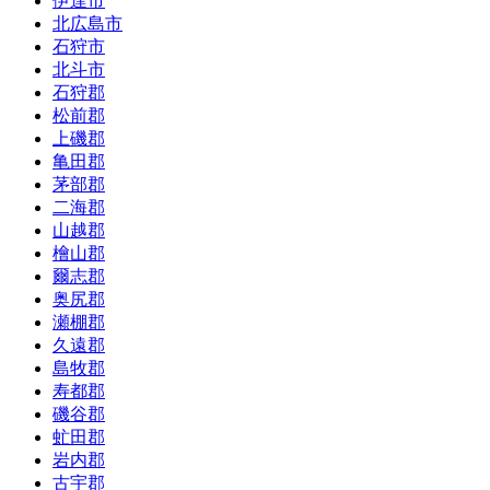
伊達市
北広島市
石狩市
北斗市
石狩郡
松前郡
上磯郡
亀田郡
茅部郡
二海郡
山越郡
檜山郡
爾志郡
奥尻郡
瀬棚郡
久遠郡
島牧郡
寿都郡
磯谷郡
虻田郡
岩内郡
古宇郡