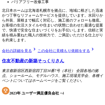
バリアフリー改修工事
北日本ホームは北海道札幌市を拠点に、地域に根ざした迅速
かつ丁寧なリフォームサービスを提供しています。水回りか
ら外装、屋根まで幅広く対応し、施工後のフォローも徹底。
お客様の生活スタイルや住まいの状態に合わせた最適な提案
で、快適で安全な住まいづくりをお手伝いします。信頼と実
績を積み重ねた職人の技術力で、ご満足いただける仕上がり
を約束します。
chevron_right
chevron_right
会社の詳細を見る
この会社に見積もり依頼をする
住友不動産の新築そっくりさん
東京都新宿区西新宿四丁目34番7号（本社） 全国各地の拠
点、ショールーム、モデルハウス、施工現場見学会、各種イ
ベントについてはホームページをご覧ください。
2023
年
ユーザー満足優良会社
+
4