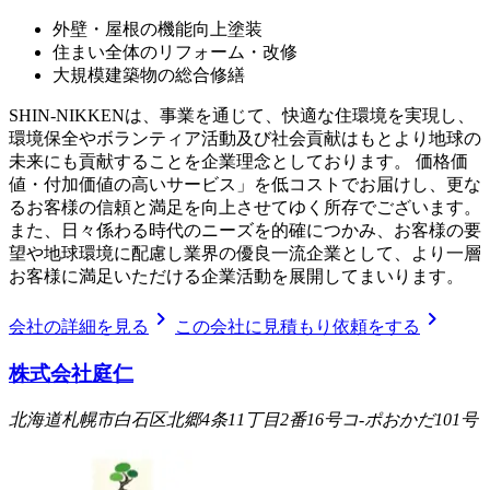
外壁・屋根の機能向上塗装
住まい全体のリフォーム・改修
大規模建築物の総合修繕
SHIN-NIKKENは、事業を通じて、快適な住環境を実現し、
環境保全やボランティア活動及び社会貢献はもとより地球の
未来にも貢献することを企業理念としております。 価格価
値・付加価値の高いサービス」を低コストでお届けし、更な
るお客様の信頼と満足を向上させてゆく所存でございます。
また、日々係わる時代のニーズを的確につかみ、お客様の要
望や地球環境に配慮し業界の優良一流企業として、より一層
お客様に満足いただける企業活動を展開してまいります。
chevron_right
chevron_right
会社の詳細を見る
この会社に見積もり依頼をする
株式会社庭仁
北海道札幌市白石区北郷4条11丁目2番16号コ-ポおかだ101号