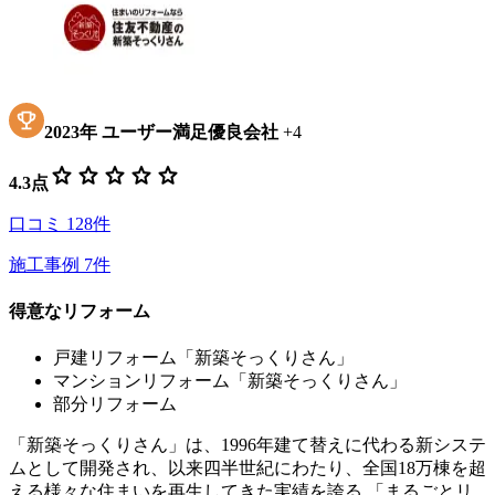
2023
年
ユーザー満足優良会社
+
4
star
star
star
star
star
4.3
点
口コミ
128
件
施工事例
7
件
得意なリフォーム
戸建リフォーム「新築そっくりさん」
マンションリフォーム「新築そっくりさん」
部分リフォーム
「新築そっくりさん」は、1996年建て替えに代わる新システ
ムとして開発され、以来四半世紀にわたり、全国18万棟を超
える様々な住まいを再生してきた実績を誇る 「まるごとリ