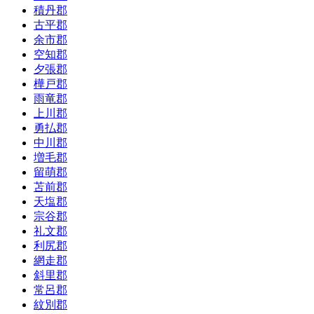
積丹郡
古平郡
余市郡
空知郡
夕張郡
樺戸郡
雨竜郡
上川郡
勇払郡
中川郡
増毛郡
留萌郡
苫前郡
天塩郡
宗谷郡
礼文郡
利尻郡
網走郡
斜里郡
常呂郡
紋別郡