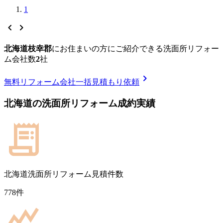
1
chevron_left
chevron_right
北海道枝幸郡
に
お住まいの方にご紹介できる
洗面所リフォー
ム
会社数
2
社
chevron_right
無料
リフォーム会社一括見積もり依頼
北海道
の
洗面所リフォーム
成約実績
北海道
洗面所リフォーム見積件数
778
件