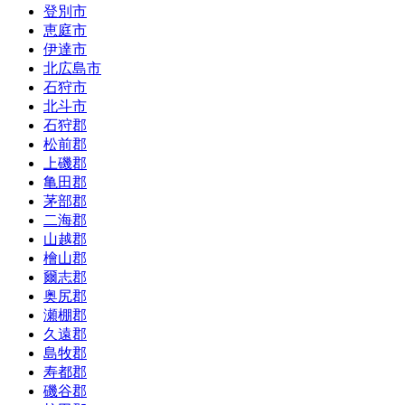
登別市
恵庭市
伊達市
北広島市
石狩市
北斗市
石狩郡
松前郡
上磯郡
亀田郡
茅部郡
二海郡
山越郡
檜山郡
爾志郡
奥尻郡
瀬棚郡
久遠郡
島牧郡
寿都郡
磯谷郡