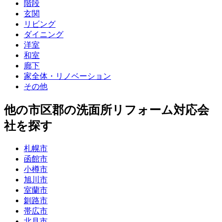
階段
玄関
リビング
ダイニング
洋室
和室
廊下
家全体・リノベーション
その他
他
の市区郡の
洗面所リフォーム
対応会
社を探す
札幌市
函館市
小樽市
旭川市
室蘭市
釧路市
帯広市
北見市