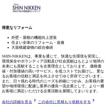
得意なリフォーム
外壁・屋根の機能向上塗装
住まい全体のリフォーム・改修
大規模建築物の総合修繕
SHIN-NIKKENは、事業を通じて、快適な住環境を実現し、
環境保全やボランティア活動及び社会貢献はもとより地球の
未来にも貢献することを企業理念としております。 価格価
値・付加価値の高いサービス」を低コストでお届けし、更な
るお客様の信頼と満足を向上させてゆく所存でございます。
また、日々係わる時代のニーズを的確につかみ、お客様の要
望や地球環境に配慮し業界の優良一流企業として、より一層
お客様に満足いただける企業活動を展開してまいります。
chevron_right
chevron_right
会社の詳細を見る
この会社に見積もり依頼をする