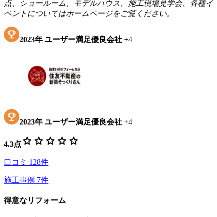
点、ショールーム、モデルハウス、施工現場見学会、各種イ
ベントについてはホームページをご覧ください。
2023
年
ユーザー満足優良会社
+
4
2023
年
ユーザー満足優良会社
+
4
star
star
star
star
star
4.3
点
口コミ
128
件
施工事例
7
件
得意なリフォーム