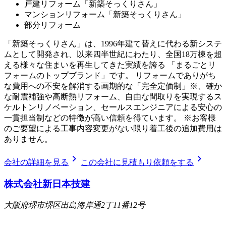
戸建リフォーム「新築そっくりさん」
マンションリフォーム「新築そっくりさん」
部分リフォーム
「新築そっくりさん」は、1996年建て替えに代わる新システ
ムとして開発され、以来四半世紀にわたり、全国18万棟を超
える様々な住まいを再生してきた実績を誇る 「まるごとリ
フォームのトップブランド」です。 リフォームでありがち
な費用への不安を解消する画期的な「完全定価制」※、確か
な耐震補強や高断熱リフォーム、自由な間取りを実現するス
ケルトンリノベーション、セールスエンジニアによる安心の
一貫担当制などの特徴が高い信頼を得ています。 ※お客様
のご要望による工事内容変更がない限り着工後の追加費用は
ありません。
chevron_right
chevron_right
会社の詳細を見る
この会社に見積もり依頼をする
株式会社新日本技建
大阪府堺市堺区出島海岸通2丁11番12号