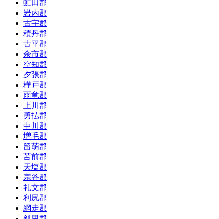
虻田郡
岩内郡
古宇郡
積丹郡
古平郡
余市郡
空知郡
夕張郡
樺戸郡
雨竜郡
上川郡
勇払郡
中川郡
増毛郡
留萌郡
苫前郡
天塩郡
宗谷郡
礼文郡
利尻郡
網走郡
斜里郡