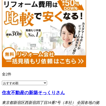
全
2
件
住友不動産の新築そっくりさん
東京都新宿区西新宿四丁目34番7号（本社） 全国各地の拠