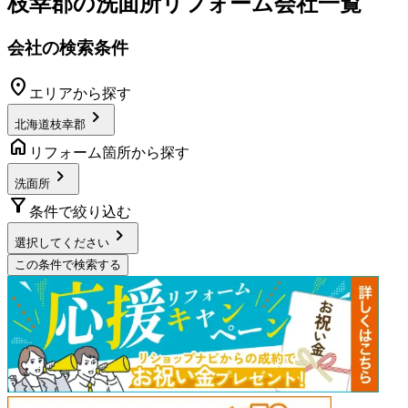
枝幸郡
の
洗面所リフォーム
会社一覧
会社の検索条件
location_on
エリアから探す
chevron_right
北海道枝幸郡
home
リフォーム箇所から探す
chevron_right
洗面所
filter_alt
条件で絞り込む
chevron_right
選択してください
この条件で検索する