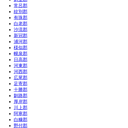
常呂郡
紋別郡
有珠郡
白老郡
沙流郡
新冠郡
浦河郡
様似郡
幌泉郡
日高郡
河東郡
河西郡
広尾郡
足寄郡
十勝郡
釧路郡
厚岸郡
川上郡
阿寒郡
白糠郡
野付郡