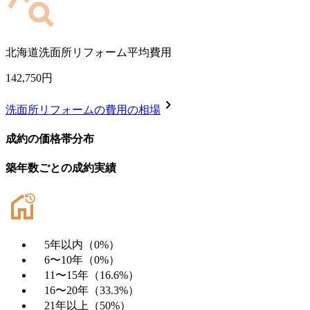
北海道
洗面所リフォーム平均費用
142,750
円
chevron_right
洗面所リフォーム
の費用の相場
成約の価格帯分布
築年数ごとの成約実績
5年以内
（
0
%）
6〜10年
（
0
%）
11〜15年
（
16.6
%）
16〜20年
（
33.3
%）
21年以上
（
50
%）